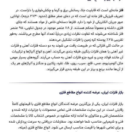
فلز
ماده‌ای است که قابلیت جلا، رسانش برق و گرما و چکش‌خواری را داراست. در
تعریف فیزیکی فلز ماده ای است که در دمای صفر مطلق (حدود -۲۷۳ درجه)، توانایی
عبور جریان الکتریکی از خود را دارد. فلزها دسته‌ای خاص از مواد هستند که جلای
فلزی داشته و معمولاً محکم هستند. از ۱۱۸ عنصر موجود در جدول تناوبی، ۹۵ عنصر
فلز شناخته می‌شوند که تفاوت نظرات زیادی دربارهٔ تعداد آنها مطرح می‌باشند. به‌طور
تقریبی ۲۵٪ پوسته کره زمین را فلزات تشکیل می‌دهند
در حالت کلی فلزاتی که در طبیعت یافت می شوند به دو دسته فلزات آهنی و فلزات
غیر آهنی یا همان فلزات رنگین طبقه بندی می‌گردند. آهن و انواع آلیاژها و ترکیبات
آن مانند فولاد چدن و غیره جزو فلزات آهنی به حساب می‌‌آیند. گروه‌های بسیار مهمی
مثل آلومینیوم، مس، قلع، سرب، روی، طلا، نقره، پلاتین و منگنز و آلیاژهای هر یک
از آن‌ها مانند برنج و برنز در این طبقه‌ بندی قرار می‌‌گیرند.
بازار فلزات ایران، عرضه کننده انواع مقاطع فلزی
بازار فلزات ایران، یکی از بزرگترین عرضه کنندگان انواع مقاطع فلزی با قیمتهای کاملاً
رقابتی است. در این سایت مشخصات فنی تمامی محصولات با جزئیات ارائه شده و
متخصصان فنی و متالوژی ما آماده ارائه مشاوره در خصوص انتخاب کالا با مشخصات
فنی و شیمیایی مناسب شما خواهند بود. سفارشات دریافتی به سرعت پردازش شده
و برای تمامی شهرها با قیمت مناسب ارسال می شود. انواع مقالع فلزی (میله،