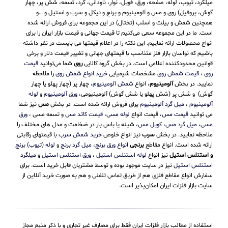
میلگرد، تیوب، لوله، صفحه، ورق، فویل، نوار، ناودانی، گرد، تسمه، شش پر، چهار
گوش، پروفیل) روی و مس و آلومینیوم و برنج و نیکل و سرب و استیل و …و
همچنین شمش و بیلت و اسلب (تختال) در این مجموعه برای فروش ارائه شده
است. ما در این مجموعه سعی می‌کنیم تا قیمت جهانی و قیمت بازار ایران را برای
انواع محصولات ارائه نماییم. این نکته را در اعلام قیمتها می بایست در نظر داشته
باشیم که نواسان بازار فلز متناسب با قیمتهای جهانی و تغییر قیمت دلار و برخی
قوانین محدودکننده اعلامی است. در بخش گروه کالایی
روی
شما می‌توانید
قیمت
روی
،
قیمت شمش روی
مشخصات شیمیایی
خرید انواع شمش روی
را ملاحظه
نمایید. در بخش
آلومینیوم
، انواع
شمش آلومینیوم
، چهار پر (چهار پهلو یا چهار
گوش) و شش پر (شش پهلو یا شش گوش) آلومینیومی،
ورق آلومینیوم
و
لوله
آلومینیوم
،
میل گرد آلومینیوم
یرای فروش ارائه شده است. در بخش
مس
نیز شما
می توانید
قیمت مس
، قیمت انواع
لوله مسی
،
قیمت کاتد مس
و تسمه مسی ،
ورق
مسی
،
میل گرد مس
،
کویل مس
، شینه یا باس بار در ضخامت و مدل های مختلف را
ملاحظه نمایید. در بخش
سرب
نیز انواع خلوص
خرید شمش سرب
با قیمتهای رقابتی
ارائه شده است. انواع مقاطع
برنجی
انواع ورق برنج
،
میل گرد برنج
و
لوله (تیوب) برنج
و استنلس استیل
نیز انواع
لوله استنلس استیل
،
ورق استنلس استیل
و
میلگرد
استنلس استیل
نیز در سایت موجود بوده و توسط مشتریان قابل خرید است. برای
سفارش انواع مقاطع فلزی هم از طریق تماس تلفنی و هم به صورت خرید آنلاین از
سایت بازار فلزات ایران امکان‌پذیر است.
استفاده از مطالب بازار فلزات ایران فقط برای مصارف غیر تجاری و با ذکر منبع مجاز