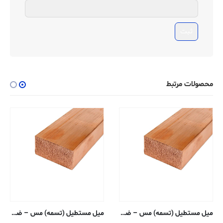
محصولات مرتبط
میل مستطیل (تسمه) مس – ضخامت ۰٫۳۱۷۵ ، عرض ۰٫۹۵۲۵ سانتی متر – ۱۱۰-H02
میل مستطیل (تسمه) مس – ضخامت ۰٫۱۵۸۷ ، عرض ۱٫۲۷ سانتی متر – ۱۱۰-H02