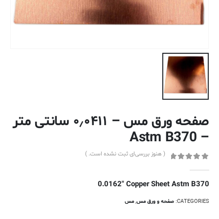
صفحه ورق مس – ۰٫۰۴۱۱ سانتی متر
– Astm B370
( هنوز بررسی‌ای ثبت نشده است. )
out of 5
0
0.0162″ Copper Sheet Astm B370
CATEGORIES:
صفحه و ورق مس
,
مس