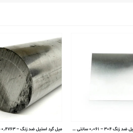
صفحه ورق استیل ضد زنگ ۳۰۴ – ۰٫۰۶۱ سانتی متر – #۴ آنیل