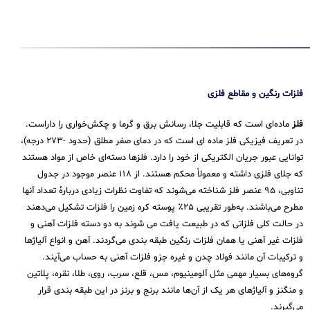
فلزات رنگین و مقاطع فلزی
فلز
ماده‌ای است که قابلیت جلا، رسانش برق و گرما و چکش‌خواری را داراست.
در تعریف فیزیکی فلز ماده ای است که در دمای صفر مطلق (حدود -۲۷۳ درجه)،
توانایی عبور جریان الکتریکی از خود را دارد. فلزها دسته‌ای خاص از مواد هستند
که جلای فلزی داشته و معمولاً محکم هستند. از ۱۱۸ عنصر موجود در جدول
تناوبی، ۹۵ عنصر فلز شناخته می‌شوند که تفاوت نظرات زیادی دربارهٔ تعداد آنها
مطرح می‌باشند. به‌طور تقریبی ۲۵٪ پوسته کره زمین را فلزات تشکیل می‌دهند
در حالت کلی فلزاتی که در طبیعت یافت می شوند به دو دسته فلزات آهنی و
فلزات غیر آهنی یا همان فلزات رنگین طبقه بندی می‌گردند. آهن و انواع آلیاژها
و ترکیبات آن مانند فولاد چدن و غیره جزو فلزات آهنی به حساب می‌‌آیند.
گروه‌های بسیار مهمی مثل آلومینیوم، مس، قلع، سرب، روی، طلا، نقره، پلاتین
و منگنز و آلیاژهای هر یک از آن‌ها مانند برنج و برنز در این طبقه‌ بندی قرار
می‌‌گیرند.