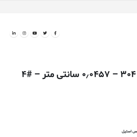
صفحه ورق استیل ضد زنگ ۳۰۴ – ۰٫۰۴۵۷ سانتی متر – #۴
لس استیل