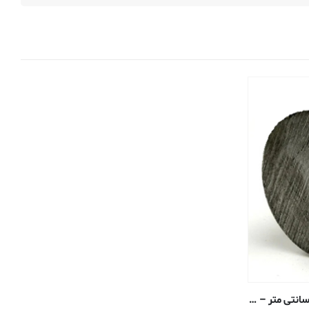
میل گرد استیل ضد زنگ – ۰٫۴۷۶۳ سانتی متر – ۳۰۴/۳۰۴L پوشش خنک کننده آنیل