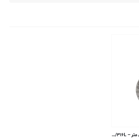
لوله استیل شماره ۸۰ – ۲٫۵۴ سانتی متر – ۳۱۶/۳۱۶L جوش داده شده