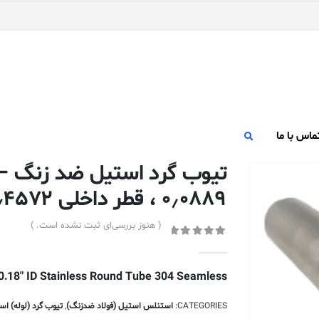
ماس با ما
۰٫۰۸۸۹ ، قطر داخلی ۰٫۴۵۷۲ سانتی متر – ۳۰۴ بدون درز
( هنوز بررسی‌ای ثبت نشده است. )
out of 5
0
x 0.18″ ID Stainless Round Tube 304 Seamless
CATEGORIES:
استنلس استیل (فولاد ضدزنگ)
,
تیوب گرد (لوله) اس