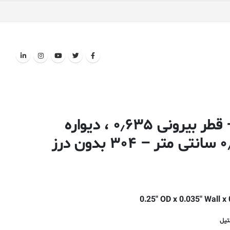
تیوب گرد استیل ضد زنگ – قطر بیرونی ۰٫۶۳۵ ، دیواره
0.25″ OD x 0.035″ Wall 
تیل