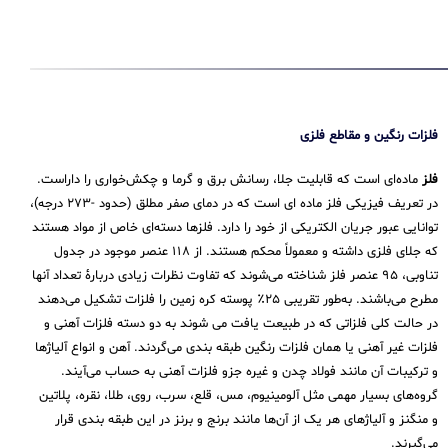
فلزات رنگین و مقاطع فلزی
فلز
ماده‌ای است که قابلیت جلا، رسانش برق و گرما و چکش‌خواری را داراست.
در تعریف فیزیکی فلز ماده ای است که در دمای صفر مطلق (حدود -۲۷۳ درجه)،
توانایی عبور جریان الکتریکی از خود را دارد. فلزها دسته‌ای خاص از مواد هستند
که جلای فلزی داشته و معمولاً محکم هستند. از ۱۱۸ عنصر موجود در جدول
تناوبی، ۹۵ عنصر فلز شناخته می‌شوند که تفاوت نظرات زیادی دربارهٔ تعداد آنها
مطرح می‌باشند. به‌طور تقریبی ۲۵٪ پوسته کره زمین را فلزات تشکیل می‌دهند
در حالت کلی فلزاتی که در طبیعت یافت می شوند به دو دسته فلزات آهنی و
فلزات غیر آهنی یا همان فلزات رنگین طبقه بندی می‌گردند. آهن و انواع آلیاژها
و ترکیبات آن مانند فولاد چدن و غیره جزو فلزات آهنی به حساب می‌‌آیند.
گروه‌های بسیار مهمی مثل آلومینیوم، مس، قلع، سرب، روی، طلا، نقره، پلاتین
و منگنز و آلیاژهای هر یک از آن‌ها مانند برنج و برنز در این طبقه‌ بندی قرار
می‌‌گیرند.