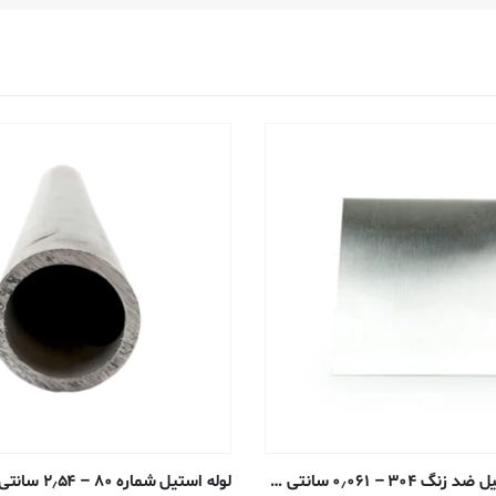
صفحه ورق استیل ضد زنگ ۳۰۴ – ۰٫۰۶۱ سانتی متر – #۴ آنیل