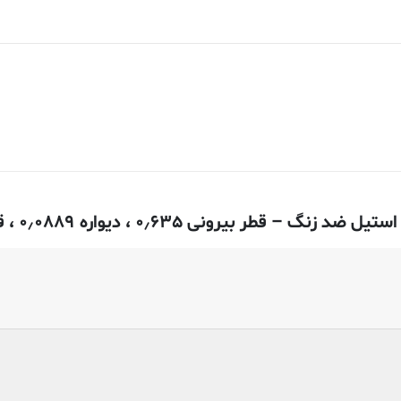
۰٫۰۸۸ ، قطر داخلی ۰٫۴۵۷۲ سانتی متر – ۳۰۴ بدون درز”