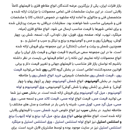
بازار فلزات ایران، یکی از بزرگترین عرضه کنندگان انواع مقاطع فلزی با قیمتهای کاملاً
رقابتی است. در این سایت مشخصات فنی تمامی محصولات با جزئیات ارائه شده و
متخصصان فنی و متالوژی ما آماده ارائه مشاوره در خصوص انتخاب کالا با مشخصات
فنی و شیمیایی مناسب شما خواهند بود. سفارشات دریافتی به سرعت پردازش شده
و برای تمامی شهرها با قیمت مناسب ارسال می شود. انواع مقالع فلزی (میله،
میلگرد، تیوب، لوله، صفحه، ورق، فویل، نوار، ناودانی، گرد، تسمه، شش پر، چهار
گوش، پروفیل) روی و مس و آلومینیوم و برنج و نیکل و سرب و استیل و …و
همچنین شمش و بیلت و اسلب (تختال) در این مجموعه برای فروش ارائه شده
است. ما در این مجموعه سعی می‌کنیم تا قیمت جهانی و قیمت بازار ایران را برای
انواع محصولات ارائه نماییم. این نکته را در اعلام قیمتها می بایست در نظر داشته
باشیم که نواسان بازار فلز متناسب با قیمتهای جهانی و تغییر قیمت دلار و برخی
قوانین محدودکننده اعلامی است. در بخش گروه کالایی
روی
شما می‌توانید
قیمت
روی
،
قیمت شمش روی
مشخصات شیمیایی
خرید انواع شمش روی
را ملاحظه
نمایید. در بخش
آلومینیوم
، انواع
شمش آلومینیوم
، چهار پر (چهار پهلو یا چهار
گوش) و شش پر (شش پهلو یا شش گوش) آلومینیومی،
ورق آلومینیوم
و
لوله
آلومینیوم
،
میل گرد آلومینیوم
یرای فروش ارائه شده است. در بخش
مس
نیز شما
می توانید
قیمت مس
، قیمت انواع
لوله مسی
،
قیمت کاتد مس
و تسمه مسی ،
ورق
مسی
،
میل گرد مس
،
کویل مس
، شینه یا باس بار در ضخامت و مدل های مختلف را
ملاحظه نمایید. در بخش
سرب
نیز انواع خلوص
خرید شمش سرب
با قیمتهای رقابتی
ارائه شده است. انواع مقاطع
برنجی
انواع ورق برنج
،
میل گرد برنج
و
لوله (تیوب) برنج
و استنلس استیل
نیز انواع
لوله استنلس استیل
،
ورق استنلس استیل
و
میلگرد
استنلس استیل
نیز در سایت موجود بوده و توسط مشتریان قابل خرید است. برای