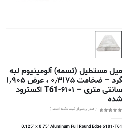
میل مستطیل (تسمه) آلومینیوم لبه
گرد – ضخامت ۰٫۳۱۷۵ ، عرض ۱٫۹۰۵
سانتی متری – ۶۱۰۱-T61 اکسترود
شده
( هنوز بررسی‌ای ثبت نشده است. )
out of 5
0
0.125″ x 0.75″ Aluminum Full Round Edge 6101-T61