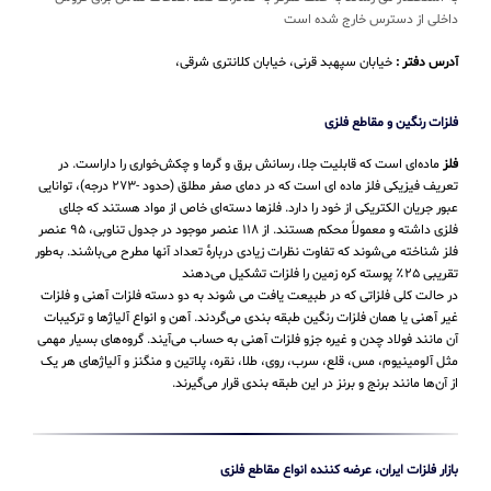
داخلی از دسترس خارج شده است
آدرس دفتر :
خیابان سپهبد قرنی، خیابان کلانتری شرقی،
فلزات رنگین و مقاطع فلزی
فلز
ماده‌ای است که قابلیت جلا، رسانش برق و گرما و چکش‌خواری را داراست. در
تعریف فیزیکی فلز ماده ای است که در دمای صفر مطلق (حدود -۲۷۳ درجه)، توانایی
عبور جریان الکتریکی از خود را دارد. فلزها دسته‌ای خاص از مواد هستند که جلای
فلزی داشته و معمولاً محکم هستند. از ۱۱۸ عنصر موجود در جدول تناوبی، ۹۵ عنصر
فلز شناخته می‌شوند که تفاوت نظرات زیادی دربارهٔ تعداد آنها مطرح می‌باشند. به‌طور
تقریبی ۲۵٪ پوسته کره زمین را فلزات تشکیل می‌دهند
در حالت کلی فلزاتی که در طبیعت یافت می شوند به دو دسته فلزات آهنی و فلزات
غیر آهنی یا همان فلزات رنگین طبقه بندی می‌گردند. آهن و انواع آلیاژها و ترکیبات
آن مانند فولاد چدن و غیره جزو فلزات آهنی به حساب می‌‌آیند. گروه‌های بسیار مهمی
مثل آلومینیوم، مس، قلع، سرب، روی، طلا، نقره، پلاتین و منگنز و آلیاژهای هر یک
از آن‌ها مانند برنج و برنز در این طبقه‌ بندی قرار می‌‌گیرند.
بازار فلزات ایران، عرضه کننده انواع مقاطع فلزی