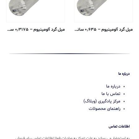
میل گرد آلومینیوم – ۰٫۶۳۵ سانتی متری – ۶۰۶۳-T52 اکسترود شده
میل گرد آلومینیوم – ۰٫۳۱۷۵ سانتی متری – T6-6061 پوشش خنک کننده
درباره ما
درباره ما
تماس با ما
مرکز یادگیری (وبلاگ)
راهنمای محصولات
اطلاعات تماس
به استحضار می رساند به علت تمرکز به صادرات فعلا اطلاعات تماس برای فروش