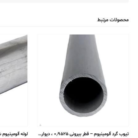
محصولات مرتبط
تیوب گرد آلومینیوم – قطر بیرونی ۰٫۹۵۲۵ ، دیواره ۰٫۰۸۸۹ ، قطر داخلی ۰٫۷۷۴۷ سانتی متر – ۶۰۶۱-T6 ترسیم شده