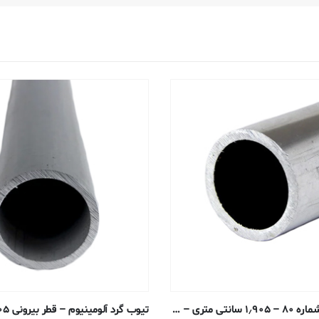
لوله آلومینیوم شماره ۸۰ – ۱٫۹۰۵ سانتی متری – ۶۰۶۱-T6 اکسترود شده