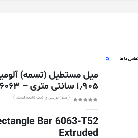
ماس با ما
۱٫۹۰۵ سانتی متری – ۶۰۶۳-T52 اکسترود شده
( هنوز بررسی‌ای ثبت نشده است. )
out of 5
0
ectangle Bar 6063-T52
Extruded