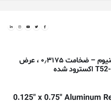
میل مستطیل (تسمه) آلومینیوم – ضخامت ۰٫۳۱۷۵ ، عرض
0.125″ x 0.75″ Aluminum R