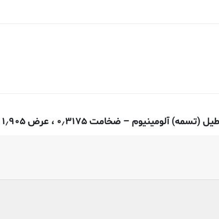
۰٫ ، عرض ۱٫۹۰۵ سانتی متری – ۶۰۶۳-T52 اکسترود شده”