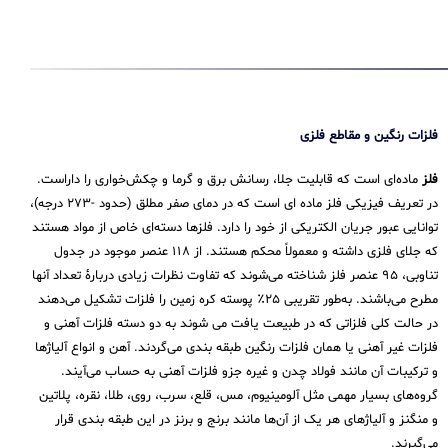
فلزات رنگین و مقاطع فلزی
فلز
ماده‌ای است که قابلیت جلا، رسانش برق و گرما و چکش‌خواری را داراست.
در تعریف فیزیکی فلز ماده ای است که در دمای صفر مطلق (حدود -۲۷۳ درجه)،
توانایی عبور جریان الکتریکی از خود را دارد. فلزها دسته‌ای خاص از مواد هستند
که جلای فلزی داشته و معمولاً محکم هستند. از ۱۱۸ عنصر موجود در جدول
تناوبی، ۹۵ عنصر فلز شناخته می‌شوند که تفاوت نظرات زیادی دربارهٔ تعداد آنها
مطرح می‌باشند. به‌طور تقریبی ۲۵٪ پوسته کره زمین را فلزات تشکیل می‌دهند
در حالت کلی فلزاتی که در طبیعت یافت می شوند به دو دسته فلزات آهنی و
فلزات غیر آهنی یا همان فلزات رنگین طبقه بندی می‌گردند. آهن و انواع آلیاژها
و ترکیبات آن مانند فولاد چدن و غیره جزو فلزات آهنی به حساب می‌‌آیند.
گروه‌های بسیار مهمی مثل آلومینیوم، مس، قلع، سرب، روی، طلا، نقره، پلاتین
و منگنز و آلیاژهای هر یک از آن‌ها مانند برنج و برنز در این طبقه‌ بندی قرار
می‌‌گیرند.