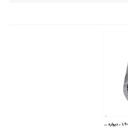
تیوب گرد آلومینیوم – قطر بیرونی ۱٫۹۰۵ ، دیواره ۰٫۳۱۷۵ ، قطر داخلی ۱٫۲۷ سانتی متر – ۶۰۶۱-T6 اکسترود شده