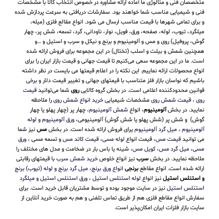
متخصصان فنی و متالوژی ما آماده ارائه مشاوره در خصوص انتخاب کالا با مشخصات
فنی و شیمیایی مناسب شما خواهند بود. سفارشات دریافتی به سرعت پردازش شده
و برای تمامی شهرها با قیمت مناسب ارسال می شود. انواع مقالع فلزی (میله،
میلگرد، تیوب، لوله، صفحه، ورق، فویل، نوار، ناودانی، گرد، تسمه، شش پر، چهار
گوش، پروفیل) روی و مس و آلومینیوم و برنج و نیکل و سرب و استیل و …و
همچنین شمش و بیلت و اسلب (تختال) در این مجموعه برای فروش ارائه شده
است. ما در این مجموعه سعی می‌کنیم تا قیمت جهانی و قیمت بازار ایران را برای
انواع محصولات ارائه نماییم. این نکته را در اعلام قیمتها می بایست در نظر داشته
باشیم که نواسان بازار فلز متناسب با قیمتهای جهانی و تغییر قیمت دلار و برخی
قوانین محدودکننده اعلامی است. در بخش گروه کالایی
روی
شما می‌توانید
قیمت
روی
،
قیمت شمش روی
مشخصات شیمیایی
خرید انواع شمش روی
را ملاحظه
نمایید. در بخش
آلومینیوم
، انواع
شمش آلومینیوم
، چهار پر (چهار پهلو یا چهار
گوش) و شش پر (شش پهلو یا شش گوش) آلومینیومی،
ورق آلومینیوم
و
لوله
آلومینیوم
،
میل گرد آلومینیوم
یرای فروش ارائه شده است. در بخش
مس
نیز شما
می توانید
قیمت مس
، قیمت انواع
لوله مسی
،
قیمت کاتد مس
و تسمه مسی ،
ورق
مسی
،
میل گرد مس
،
کویل مس
، شینه یا باس بار در ضخامت و مدل های مختلف را
ملاحظه نمایید. در بخش
سرب
نیز انواع خلوص
خرید شمش سرب
با قیمتهای رقابتی
ارائه شده است. انواع مقاطع
برنجی
انواع ورق برنج
،
میل گرد برنج
و
لوله (تیوب) برنج
و استنلس استیل
نیز انواع
لوله استنلس استیل
،
ورق استنلس استیل
و
میلگرد
استنلس استیل
نیز در سایت موجود بوده و توسط مشتریان قابل خرید است. برای
سفارش انواع مقاطع فلزی هم از طریق تماس تلفنی و هم به صورت خرید آنلاین از
سایت بازار فلزات ایران امکان‌پذیر است.