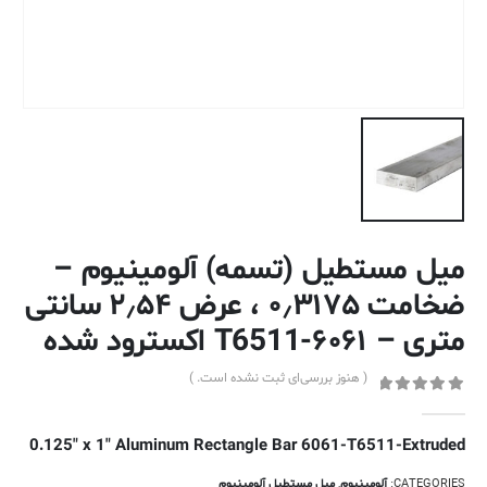
میل مستطیل (تسمه) آلومینیوم –
ضخامت ۰٫۳۱۷۵ ، عرض ۲٫۵۴ سانتی
متری – ۶۰۶۱-T6511 اکسترود شده
( هنوز بررسی‌ای ثبت نشده است. )
out of 5
0
0.125″ x 1″ Aluminum Rectangle Bar 6061-T6511-Extruded
CATEGORIES:
آلومینیوم
,
میل مستطیل آلومینیوم