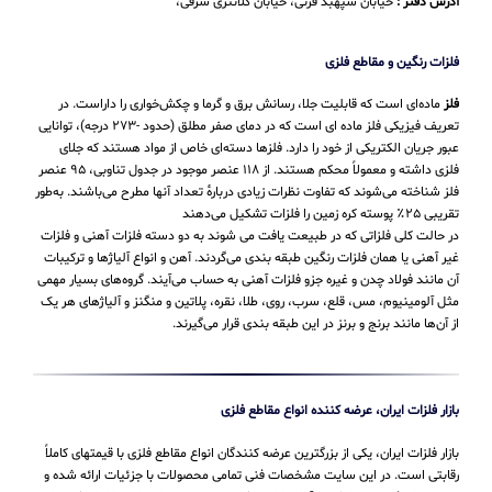
آدرس دفتر :
خیابان سپهبد قرنی، خیابان کلانتری شرقی،
فلزات رنگین و مقاطع فلزی
فلز
ماده‌ای است که قابلیت جلا، رسانش برق و گرما و چکش‌خواری را داراست. در
تعریف فیزیکی فلز ماده ای است که در دمای صفر مطلق (حدود -۲۷۳ درجه)، توانایی
عبور جریان الکتریکی از خود را دارد. فلزها دسته‌ای خاص از مواد هستند که جلای
فلزی داشته و معمولاً محکم هستند. از ۱۱۸ عنصر موجود در جدول تناوبی، ۹۵ عنصر
فلز شناخته می‌شوند که تفاوت نظرات زیادی دربارهٔ تعداد آنها مطرح می‌باشند. به‌طور
تقریبی ۲۵٪ پوسته کره زمین را فلزات تشکیل می‌دهند
در حالت کلی فلزاتی که در طبیعت یافت می شوند به دو دسته فلزات آهنی و فلزات
غیر آهنی یا همان فلزات رنگین طبقه بندی می‌گردند. آهن و انواع آلیاژها و ترکیبات
آن مانند فولاد چدن و غیره جزو فلزات آهنی به حساب می‌‌آیند. گروه‌های بسیار مهمی
مثل آلومینیوم، مس، قلع، سرب، روی، طلا، نقره، پلاتین و منگنز و آلیاژهای هر یک
از آن‌ها مانند برنج و برنز در این طبقه‌ بندی قرار می‌‌گیرند.
بازار فلزات ایران، عرضه کننده انواع مقاطع فلزی
بازار فلزات ایران، یکی از بزرگترین عرضه کنندگان انواع مقاطع فلزی با قیمتهای کاملاً
رقابتی است. در این سایت مشخصات فنی تمامی محصولات با جزئیات ارائه شده و