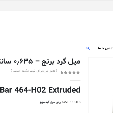
ماس با ما
میل گرد برنج – ۰٫۶۳۵ سانتی متر – ۴۶۴-H02 اکسترود شده
( هنوز بررسی‌ای ثبت نشده است. )
out of 5
0
 Bar 464-H02 Extruded
CATEGORIES:
برنج
,
میل گرد برنج