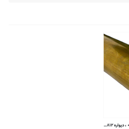
تیوب گرد برنج – قطر بیرونی ۰٫۷۹۳۷ ، دیواره ۰٫۰۸۱۲ ، قطر داخلی ۰٫۶۳۱۱ سانتی متر – H58 بدون درز