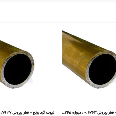
تیوب گرد برنج – قطر بیرونی ۰٫۴۷۶۳ ، دیواره ۰٫۱۲۴۵ ، قطر داخلی ۰٫۲۲۷۳ سانتی متر – H58 بدون درز