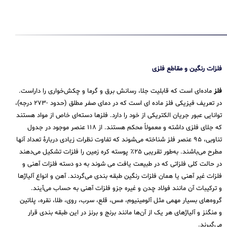
فلزات رنگین و مقاطع فلزی
فلز
ماده‌ای است که قابلیت جلا، رسانش برق و گرما و چکش‌خواری را داراست.
در تعریف فیزیکی فلز ماده ای است که در دمای صفر مطلق (حدود -۲۷۳ درجه)،
توانایی عبور جریان الکتریکی از خود را دارد. فلزها دسته‌ای خاص از مواد هستند
که جلای فلزی داشته و معمولاً محکم هستند. از ۱۱۸ عنصر موجود در جدول
تناوبی، ۹۵ عنصر فلز شناخته می‌شوند که تفاوت نظرات زیادی دربارهٔ تعداد آنها
مطرح می‌باشند. به‌طور تقریبی ۲۵٪ پوسته کره زمین را فلزات تشکیل می‌دهند
در حالت کلی فلزاتی که در طبیعت یافت می شوند به دو دسته فلزات آهنی و
فلزات غیر آهنی یا همان فلزات رنگین طبقه بندی می‌گردند. آهن و انواع آلیاژها
و ترکیبات آن مانند فولاد چدن و غیره جزو فلزات آهنی به حساب می‌‌آیند.
گروه‌های بسیار مهمی مثل آلومینیوم، مس، قلع، سرب، روی، طلا، نقره، پلاتین
و منگنز و آلیاژهای هر یک از آن‌ها مانند برنج و برنز در این طبقه‌ بندی قرار
می‌‌گیرند.