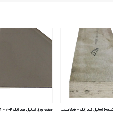
میل مستطیل (تسمه) استیل ضد زنگ – ضخامت ۰٫۴۷۶۲۵ ، عرض ۱٫۲۷ سانتی متر – ۳۰۴/۳۰۴L