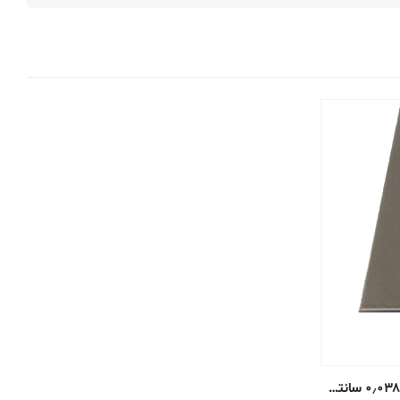
صفحه ورق استیل ضد زنگ ۳۰۴ – ۰٫۰۳۸۱ سانتی متر – ۲B آنیل