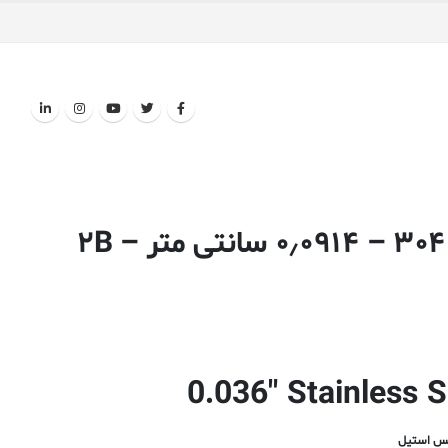
صفحه ورق استیل ضد زنگ ۳۰۴ – ۰٫۰۹۱۴ سانتی متر – ۲B
0.036″ Stainless 
لس استیل