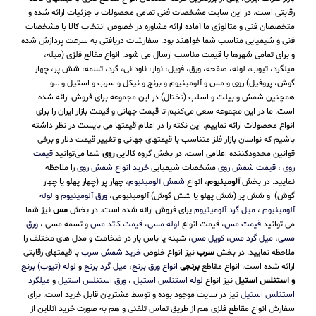
رقابتی است. در این سایت مشخصات فنی تمامی محصولات با جزئیات ارائه شده و
متخصصان فنی و متالوژی ما آماده ارائه مشاوره در خصوص انتخاب کالا با مشخصات
فنی و شیمیایی مناسب شما خواهند بود. سفارشات دریافتی به سرعت پردازش شده
و برای تمامی شهرها با قیمت مناسب ارسال می شود. انواع مقالع فلزی (میله،
میلگرد، تیوب، لوله، صفحه، ورق، فویل، نوار، ناودانی، گرد، تسمه، شش پر، چهار
گوش، پروفیل) روی و مس و آلومینیوم و برنج و نیکل و سرب و استیل و …و
همچنین شمش و بیلت و اسلب (تختال) در این مجموعه برای فروش ارائه شده
است. ما در این مجموعه سعی می‌کنیم تا قیمت جهانی و قیمت بازار ایران را برای
انواع محصولات ارائه نماییم. این نکته را در اعلام قیمتها می بایست در نظر داشته
باشیم که نواسان بازار فلز متناسب با قیمتهای جهانی و تغییر قیمت دلار و برخی
قوانین محدودکننده اعلامی است. در بخش گروه کالایی
روی
شما می‌توانید
قیمت
روی
،
قیمت شمش روی
مشخصات شیمیایی
خرید انواع شمش روی
را ملاحظه
نمایید. در بخش
آلومینیوم
، انواع
شمش آلومینیوم
، چهار پر (چهار پهلو یا چهار
گوش) و شش پر (شش پهلو یا شش گوش) آلومینیومی،
ورق آلومینیوم
و
لوله
آلومینیوم
،
میل گرد آلومینیوم
یرای فروش ارائه شده است. در بخش
مس
نیز شما
می توانید
قیمت مس
، قیمت انواع
لوله مسی
،
قیمت کاتد مس
و تسمه مسی ،
ورق
مسی
،
میل گرد مس
،
کویل مس
، شینه یا باس بار در ضخامت و مدل های مختلف را
ملاحظه نمایید. در بخش
سرب
نیز انواع خلوص
خرید شمش سرب
با قیمتهای رقابتی
ارائه شده است. انواع مقاطع
برنجی
انواع ورق برنج
،
میل گرد برنج
و
لوله (تیوب) برنج
و استنلس استیل
نیز انواع
لوله استنلس استیل
،
ورق استنلس استیل
و
میلگرد
استنلس استیل
نیز در سایت موجود بوده و توسط مشتریان قابل خرید است. برای
سفارش انواع مقاطع فلزی هم از طریق تماس تلفنی و هم به صورت خرید آنلاین از