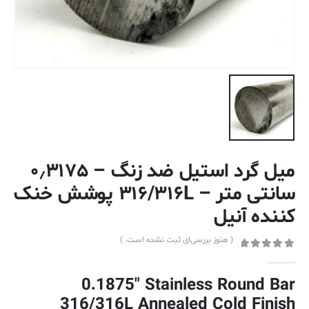
میل گرد استیل ضد زنگ – ۰٫۳۱۷۵
سانتی متر – ۳۱۶/۳۱۶L پوشش خنک
کننده آنیل
( هنوز بررسی‌ای ثبت نشده است. )
out of 5
0
0.1875″ Stainless Round Bar
316/316L Annealed Cold Finish