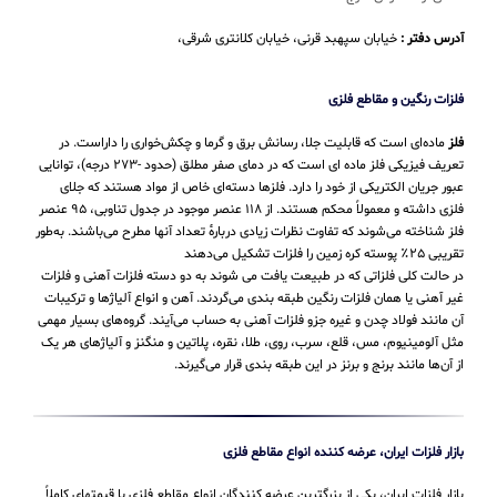
آدرس دفتر :
خیابان سپهبد قرنی، خیابان کلانتری شرقی،
فلزات رنگین و مقاطع فلزی
فلز
ماده‌ای است که قابلیت جلا، رسانش برق و گرما و چکش‌خواری را داراست. در
تعریف فیزیکی فلز ماده ای است که در دمای صفر مطلق (حدود -۲۷۳ درجه)، توانایی
عبور جریان الکتریکی از خود را دارد. فلزها دسته‌ای خاص از مواد هستند که جلای
فلزی داشته و معمولاً محکم هستند. از ۱۱۸ عنصر موجود در جدول تناوبی، ۹۵ عنصر
فلز شناخته می‌شوند که تفاوت نظرات زیادی دربارهٔ تعداد آنها مطرح می‌باشند. به‌طور
تقریبی ۲۵٪ پوسته کره زمین را فلزات تشکیل می‌دهند
در حالت کلی فلزاتی که در طبیعت یافت می شوند به دو دسته فلزات آهنی و فلزات
غیر آهنی یا همان فلزات رنگین طبقه بندی می‌گردند. آهن و انواع آلیاژها و ترکیبات
آن مانند فولاد چدن و غیره جزو فلزات آهنی به حساب می‌‌آیند. گروه‌های بسیار مهمی
مثل آلومینیوم، مس، قلع، سرب، روی، طلا، نقره، پلاتین و منگنز و آلیاژهای هر یک
از آن‌ها مانند برنج و برنز در این طبقه‌ بندی قرار می‌‌گیرند.
بازار فلزات ایران، عرضه کننده انواع مقاطع فلزی
بازار فلزات ایران، یکی از بزرگترین عرضه کنندگان انواع مقاطع فلزی با قیمتهای کاملاً