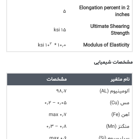
Elongation percent in 2
۵
inches
Ultimate Shearing
۱۵ ksi
Strength
۲
ksi
۱۰٫۰ * ۱۰
Modulus of Elasticity
مشخصات شیمیایی
نام متغیر
مشخصات
آلومینیوم (AL)
۹۸٫۷
مس (Cu)
۰٫۰۵ – ۰٫۲
آهن (Fe)
۰٫۷ max
منگنز (Mn)
۰٫۸ – ۰٫۳
سیلیسیوم (Si)
۰٫۶ max