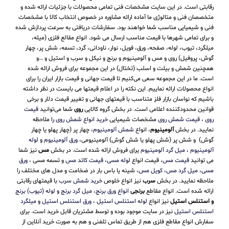
رقابتی است. در این سایت مشخصات فنی تمامی محصولات با جزئیات ارائه شده و
متخصصان فنی و متالوژی ما آماده ارائه مشاوره در خصوص انتخاب کالا با مشخصات
فنی و شیمیایی مناسب شما خواهند بود. سفارشات دریافتی به سرعت پردازش شده
و برای تمامی شهرها با قیمت مناسب ارسال می شود. انواع مقالع فلزی (میله،
میلگرد، تیوب، لوله، صفحه، ورق، فویل، نوار، ناودانی، گرد، تسمه، شش پر، چهار
گوش، پروفیل) روی و مس و آلومینیوم و برنج و نیکل و سرب و استیل و …و
همچنین شمش و بیلت و اسلب (تختال) در این مجموعه برای فروش ارائه شده
است. ما در این مجموعه سعی می‌کنیم تا قیمت جهانی و قیمت بازار ایران را برای
انواع محصولات ارائه نماییم. این نکته را در اعلام قیمتها می بایست در نظر داشته
باشیم که نواسان بازار فلز متناسب با قیمتهای جهانی و تغییر قیمت دلار و برخی
قوانین محدودکننده اعلامی است. در بخش گروه کالایی
روی
شما می‌توانید
قیمت
روی
،
قیمت شمش روی
مشخصات شیمیایی
خرید انواع شمش روی
را ملاحظه
نمایید. در بخش
آلومینیوم
، انواع
شمش آلومینیوم
، چهار پر (چهار پهلو یا چهار
گوش) و شش پر (شش پهلو یا شش گوش) آلومینیومی،
ورق آلومینیوم
و
لوله
آلومینیوم
،
میل گرد آلومینیوم
یرای فروش ارائه شده است. در بخش
مس
نیز شما
می توانید
قیمت مس
، قیمت انواع
لوله مسی
،
قیمت کاتد مس
و تسمه مسی ،
ورق
مسی
،
میل گرد مس
،
کویل مس
، شینه یا باس بار در ضخامت و مدل های مختلف را
ملاحظه نمایید. در بخش
سرب
نیز انواع خلوص
خرید شمش سرب
با قیمتهای رقابتی
ارائه شده است. انواع مقاطع
برنجی
انواع ورق برنج
،
میل گرد برنج
و
لوله (تیوب) برنج
و استنلس استیل
نیز انواع
لوله استنلس استیل
،
ورق استنلس استیل
و
میلگرد
استنلس استیل
نیز در سایت موجود بوده و توسط مشتریان قابل خرید است. برای
سفارش انواع مقاطع فلزی هم از طریق تماس تلفنی و هم به صورت خرید آنلاین از