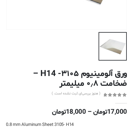
ورق آلومینیوم ۳۱۰۵- H14 –
ضخامت ۰٫۸ میلیمتر
( هنوز بررسی‌ای ثبت نشده است. )
out of 5
0
محدوده
17,000
تومان
–
18,000
تومان
قیمت:
17,000تومان
0.8 mm Aluminum Sheet 3105- H14
تا