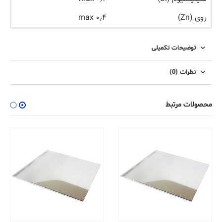
روی (Zn)
۰٫۴ max
توضیحات تکمیلی
نظرات (0)
محصولات مرتبط