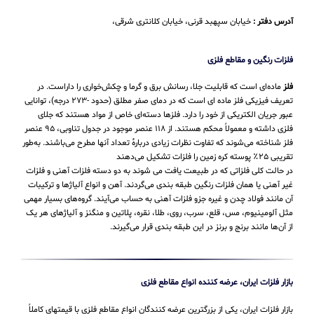
آدرس دفتر :
خیابان سپهبد قرنی، خیابان کلانتری شرقی،
فلزات رنگین و مقاطع فلزی
فلز
ماده‌ای است که قابلیت جلا، رسانش برق و گرما و چکش‌خواری را داراست. در
تعریف فیزیکی فلز ماده ای است که در دمای صفر مطلق (حدود -۲۷۳ درجه)، توانایی
عبور جریان الکتریکی از خود را دارد. فلزها دسته‌ای خاص از مواد هستند که جلای
فلزی داشته و معمولاً محکم هستند. از ۱۱۸ عنصر موجود در جدول تناوبی، ۹۵ عنصر
فلز شناخته می‌شوند که تفاوت نظرات زیادی دربارهٔ تعداد آنها مطرح می‌باشند. به‌طور
تقریبی ۲۵٪ پوسته کره زمین را فلزات تشکیل می‌دهند
در حالت کلی فلزاتی که در طبیعت یافت می شوند به دو دسته فلزات آهنی و فلزات
غیر آهنی یا همان فلزات رنگین طبقه بندی می‌گردند. آهن و انواع آلیاژها و ترکیبات
آن مانند فولاد چدن و غیره جزو فلزات آهنی به حساب می‌‌آیند. گروه‌های بسیار مهمی
مثل آلومینیوم، مس، قلع، سرب، روی، طلا، نقره، پلاتین و منگنز و آلیاژهای هر یک
از آن‌ها مانند برنج و برنز در این طبقه‌ بندی قرار می‌‌گیرند.
بازار فلزات ایران، عرضه کننده انواع مقاطع فلزی
بازار فلزات ایران، یکی از بزرگترین عرضه کنندگان انواع مقاطع فلزی با قیمتهای کاملاً