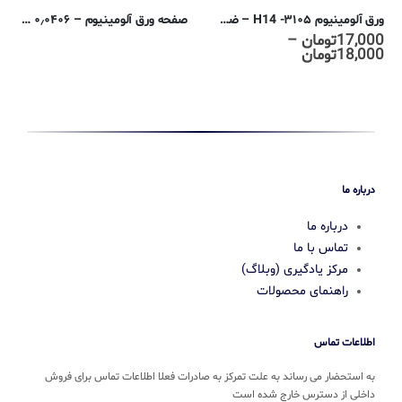
ورق آلومینیوم ۳۱۰۵- H14 – ضخامت ۰٫۳ میلیمتر
صفحه ورق آلومینیوم – ۰٫۰۴۰۶ سانتی متری – ۶۰۶۱-T6
ن
–
17,000
تومان
محدوده
ن
18,000
تومان
قیمت:
17,000تومان
تا
18,000تومان
درباره ما
درباره ما
تماس با ما
مرکز یادگیری (وبلاگ)
راهنمای محصولات
اطلاعات تماس
به استحضار می رساند به علت تمرکز به صادرات فعلا اطلاعات تماس برای فروش
داخلی از دسترس خارج شده است