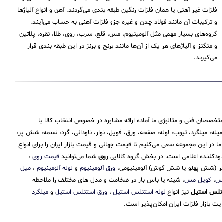
فلزات غیر آهنی یا همان فلزات رنگین طبقه بندی می‌گردند. آهن و انواع آلیاژها
و ترکیبات آن مانند فولاد چدن و غیره جزو فلزات آهنی به حساب می‌‌آیند.
گروه‌های بسیار مهمی مثل آلومینیوم، مس، قلع، سرب، روی، طلا، نقره، پلاتین
و منگنز و آلیاژهای هر یک از آن‌ها مانند برنج و برنز در این طبقه‌ بندی قرار
می‌‌گیرند.
تخصصان فنی و متالوژی ما آماده ارائه مشاوره در خصوص انتخاب کالا با
 میلگرد، تیوب، لوله، صفحه، ورق، فویل، نوار، ناودانی، گرد، تسمه، شش پر،
 این مجموعه سعی می‌کنیم تا قیمت جهانی و قیمت بازار ایران را برای انواع
حدودکننده اعلامی است. در بخش گروه کالایی
روی
شما می‌توانید
قیمت روی
،
 پر (شش پهلو یا شش گوش) آلومینیومی،
ورق آلومینیوم
و
لوله آلومینیوم
،
میل
مس
،
کویل مس
، شینه یا باس بار در ضخامت و مدل های مختلف را ملاحظه
نلس استیل
نیز انواع
لوله استنلس استیل
،
ورق استنلس استیل
و
میلگرد
 بازار فلزات ایران امکان‌پذیر است.