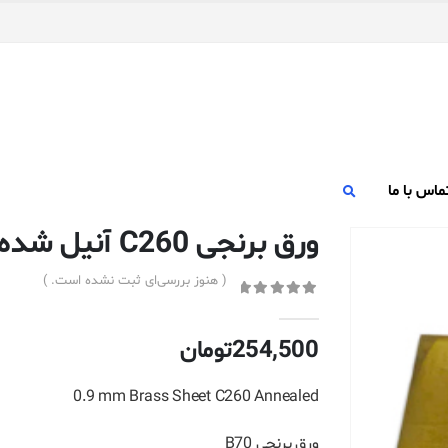
ماس با ما
ورق برنجی C260 آنیل شده ضخامت ۰٫۹ میلیمتر
( هنوز بررسی‌ای ثبت نشده است. )
out of 5
0
254,500
تومان
0.9 mm Brass Sheet C260 Annealed
ورق برنجی B70