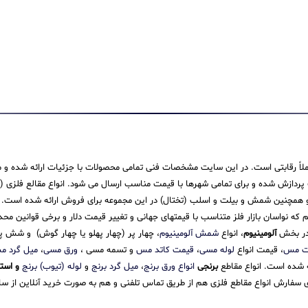
 کاملاً رقابتی است. در این سایت مشخصات فنی تمامی محصولات با جزئیات ارائه شده و م
ش شده و برای تمامی شهرها با قیمت مناسب ارسال می شود. انواع مقالع فلزی (میله،
همچنین شمش و بیلت و اسلب (تختال) در این مجموعه برای فروش ارائه شده است. ما در
یم که نواسان بازار فلز متناسب با قیمتهای جهانی و تغییر قیمت دلار و برخی قوانین م
 در بخش
آلومینیوم
، انواع
شمش آلومینیوم
، چهار پر (چهار پهلو یا چهار گوش) و شش
ت مس
، قیمت انواع
لوله مسی
،
قیمت کاتد مس
و تسمه مسی ،
ورق مسی
،
میل گرد 
ئه شده است. انواع مقاطع
برنجی
انواع ورق برنج
،
میل گرد برنج
و
لوله (تیوب) برنج
و است
سفارش انواع مقاطع فلزی هم از طریق تماس تلفنی و هم به صورت خرید آنلاین از سایت