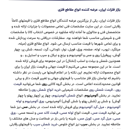
بازار فلزات ایران، عرضه کننده انواع مقاطع فلزی
بازار فلزات ایران، یکی از بزرگترین عرضه کنندگان انواع مقاطع فلزی با قیمتهای کاملاً
رقابتی است. در این سایت مشخصات فنی تمامی محصولات با جزئیات ارائه شده و
متخصصان فنی و متالوژی ما آماده ارائه مشاوره در خصوص انتخاب کالا با مشخصات
فنی و شیمیایی مناسب شما خواهند بود. سفارشات دریافتی به سرعت پردازش شده
و برای تمامی شهرها با قیمت مناسب ارسال می شود. انواع مقالع فلزی (میله،
میلگرد، تیوب، لوله، صفحه، ورق، فویل، نوار، ناودانی، گرد، تسمه، شش پر، چهار
گوش، پروفیل) روی و مس و آلومینیوم و برنج و نیکل و سرب و استیل و …و
همچنین شمش و بیلت و اسلب (تختال) در این مجموعه برای فروش ارائه شده
است. ما در این مجموعه سعی می‌کنیم تا قیمت جهانی و قیمت بازار ایران را برای
انواع محصولات ارائه نماییم. این نکته را در اعلام قیمتها می بایست در نظر داشته
باشیم که نواسان بازار فلز متناسب با قیمتهای جهانی و تغییر قیمت دلار و برخی
قوانین محدودکننده اعلامی است. در بخش گروه کالایی
روی
شما می‌توانید
قیمت
روی
،
قیمت شمش روی
مشخصات شیمیایی
خرید انواع شمش روی
را ملاحظه
نمایید. در بخش
آلومینیوم
، انواع
شمش آلومینیوم
، چهار پر (چهار پهلو یا چهار
گوش) و شش پر (شش پهلو یا شش گوش) آلومینیومی،
ورق آلومینیوم
و
لوله
آلومینیوم
،
میل گرد آلومینیوم
یرای فروش ارائه شده است. در بخش
مس
نیز شما
می توانید
قیمت مس
، قیمت انواع
لوله مسی
،
قیمت کاتد مس
و تسمه مسی ،
ورق
مسی
،
میل گرد مس
،
کویل مس
، شینه یا باس بار در ضخامت و مدل های مختلف را
ملاحظه نمایید. در بخش
سرب
نیز انواع خلوص
خرید شمش سرب
با قیمتهای رقابتی