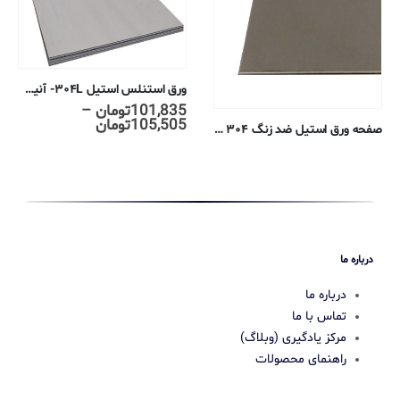
ورق استنلس استیل ۳۰۴L- آنیل شده- ۲B- ضخامت ۲٫۵ میلیمتر
101,835
تومان
–
محدوده
105,505
تومان
صفحه ورق استیل ضد زنگ ۳۰۴ – ۰٫۰۶۱ سانتی متر – ۲B آنیل
قیمت:
101,835تومان
تا
105,505تومان
درباره ما
درباره ما
تماس با ما
مرکز یادگیری (وبلاگ)
راهنمای محصولات