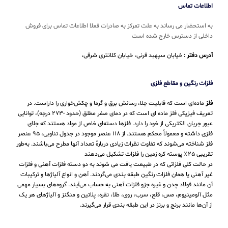
اطلاعات تماس
به استحضار می رساند به علت تمرکز به صادرات فعلا اطلاعات تماس برای فروش
داخلی از دسترس خارج شده است
آدرس دفتر :
خیابان سپهبد قرنی، خیابان کلانتری شرقی،
فلزات رنگین و مقاطع فلزی
فلز
ماده‌ای است که قابلیت جلا، رسانش برق و گرما و چکش‌خواری را داراست. در
تعریف فیزیکی فلز ماده ای است که در دمای صفر مطلق (حدود -۲۷۳ درجه)، توانایی
عبور جریان الکتریکی از خود را دارد. فلزها دسته‌ای خاص از مواد هستند که جلای
فلزی داشته و معمولاً محکم هستند. از ۱۱۸ عنصر موجود در جدول تناوبی، ۹۵ عنصر
فلز شناخته می‌شوند که تفاوت نظرات زیادی دربارهٔ تعداد آنها مطرح می‌باشند. به‌طور
تقریبی ۲۵٪ پوسته کره زمین را فلزات تشکیل می‌دهند
در حالت کلی فلزاتی که در طبیعت یافت می شوند به دو دسته فلزات آهنی و فلزات
غیر آهنی یا همان فلزات رنگین طبقه بندی می‌گردند. آهن و انواع آلیاژها و ترکیبات
آن مانند فولاد چدن و غیره جزو فلزات آهنی به حساب می‌‌آیند. گروه‌های بسیار مهمی
مثل آلومینیوم، مس، قلع، سرب، روی، طلا، نقره، پلاتین و منگنز و آلیاژهای هر یک
از آن‌ها مانند برنج و برنز در این طبقه‌ بندی قرار می‌‌گیرند.