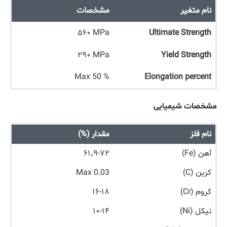
نام متغیر
مشخصات
۵۶۰ MPa
Ultimate Strength
۲۹۰ MPa
Yield Strength
Max 50 %
Elongation percent
مشخصات شیمیایی
نام فلز
مقدار (%)
آهن (Fe)
۶۱٫۹-۷۲
کربن (C)
Max 0.03
کروم (Cr)
۱۶-۱۸
نیکل (Ni)
۱۰-۱۴