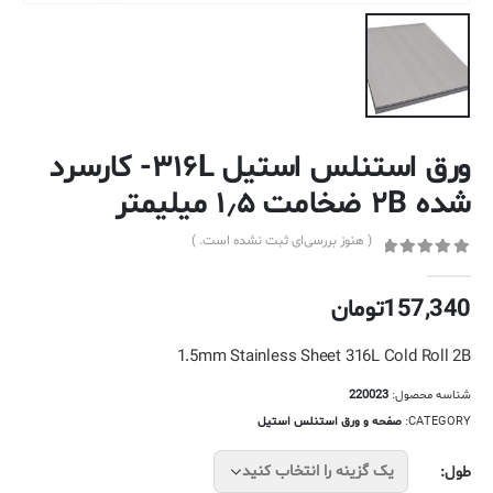
ورق استنلس استیل ۳۱۶L- کارسرد
شده ۲B ضخامت ۱٫۵ میلیمتر
( هنوز بررسی‌ای ثبت نشده است. )
out of 5
0
157,340
تومان
1.5mm Stainless Sheet 316L Cold Roll 2B
شناسه محصول:
220023
CATEGORY:
صفحه و ورق استنلس استیل
طول