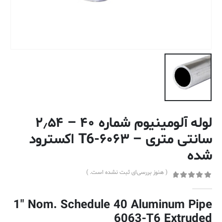
لوله آلومینیوم شماره ۴۰ – ۲٫۵۴
سانتی متری – ۶۰۶۳-T6 اکسترود
شده
( هنوز بررسی‌ای ثبت نشده است. )
out of 5
0
1″ Nom. Schedule 40 Aluminum Pipe
6063-T6 Extruded