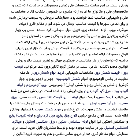
رقابتی است. در این سایت مشخصات فنی تمامی محصولات با جزئیات ارائه شده و
متخصصان فنی و متالوژی ما آماده ارائه مشاوره در خصوص انتخاب کالا با مشخصات
فنی و شیمیایی مناسب شما خواهند بود. سفارشات دریافتی به سرعت پردازش شده
و برای تمامی شهرها با قیمت مناسب ارسال می شود. انواع مقالع فلزی (میله،
میلگرد، تیوب، لوله، صفحه، ورق، فویل، نوار، ناودانی، گرد، تسمه، شش پر، چهار
گوش، پروفیل) روی و مس و آلومینیوم و برنج و نیکل و سرب و استیل و …و
همچنین شمش و بیلت و اسلب (تختال) در این مجموعه برای فروش ارائه شده
است. ما در این مجموعه سعی می‌کنیم تا قیمت جهانی و قیمت بازار ایران را برای
انواع محصولات ارائه نماییم. این نکته را در اعلام قیمتها می بایست در نظر داشته
باشیم که نواسان بازار فلز متناسب با قیمتهای جهانی و تغییر قیمت دلار و برخی
قوانین محدودکننده اعلامی است. در بخش گروه کالایی
روی
شما می‌توانید
قیمت
روی
،
قیمت شمش روی
مشخصات شیمیایی
خرید انواع شمش روی
را ملاحظه
نمایید. در بخش
آلومینیوم
، انواع
شمش آلومینیوم
، چهار پر (چهار پهلو یا چهار
گوش) و شش پر (شش پهلو یا شش گوش) آلومینیومی،
ورق آلومینیوم
و
لوله
آلومینیوم
،
میل گرد آلومینیوم
یرای فروش ارائه شده است. در بخش
مس
نیز شما
می توانید
قیمت مس
، قیمت انواع
لوله مسی
،
قیمت کاتد مس
و تسمه مسی ،
ورق
مسی
،
میل گرد مس
،
کویل مس
، شینه یا باس بار در ضخامت و مدل های مختلف را
ملاحظه نمایید. در بخش
سرب
نیز انواع خلوص
خرید شمش سرب
با قیمتهای رقابتی
ارائه شده است. انواع مقاطع
برنجی
انواع ورق برنج
،
میل گرد برنج
و
لوله (تیوب) برنج
و استنلس استیل
نیز انواع
لوله استنلس استیل
،
ورق استنلس استیل
و
میلگرد
استنلس استیل
نیز در سایت موجود بوده و توسط مشتریان قابل خرید است. برای
سفارش انواع مقاطع فلزی هم از طریق تماس تلفنی و هم به صورت خرید آنلاین از