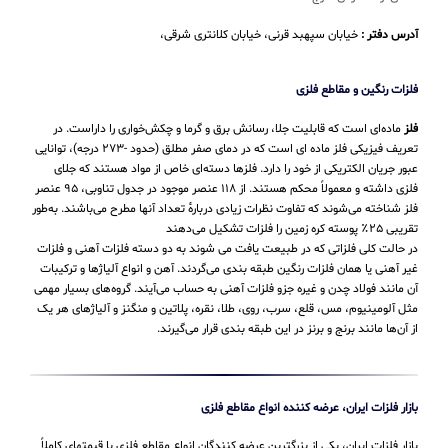
آدرس دفتر :
خیابان سپهبد قرنی، خیابان کلانتری شرقی،
فلزات رنگین و مقاطع فلزی
فلز
ماده‌ای است که قابلیت جلا، رسانش برق و گرما و چکش‌خواری را داراست. در
تعریف فیزیکی فلز ماده ای است که در دمای صفر مطلق (حدود -۲۷۳ درجه)، توانایی
عبور جریان الکتریکی از خود را دارد. فلزها دسته‌ای خاص از مواد هستند که جلای
فلزی داشته و معمولاً محکم هستند. از ۱۱۸ عنصر موجود در جدول تناوبی، ۹۵ عنصر
فلز شناخته می‌شوند که تفاوت نظرات زیادی دربارهٔ تعداد آنها مطرح می‌باشند. به‌طور
تقریبی ۲۵٪ پوسته کره زمین را فلزات تشکیل می‌دهند
در حالت کلی فلزاتی که در طبیعت یافت می شوند به دو دسته فلزات آهنی و فلزات
غیر آهنی یا همان فلزات رنگین طبقه بندی می‌گردند. آهن و انواع آلیاژها و ترکیبات
آن مانند فولاد چدن و غیره جزو فلزات آهنی به حساب می‌‌آیند. گروه‌های بسیار مهمی
مثل آلومینیوم، مس، قلع، سرب، روی، طلا، نقره، پلاتین و منگنز و آلیاژهای هر یک
از آن‌ها مانند برنج و برنز در این طبقه‌ بندی قرار می‌‌گیرند.
بازار فلزات ایران، عرضه کننده انواع مقاطع فلزی
بازار فلزات ایران، یکی از بزرگترین عرضه کنندگان انواع مقاطع فلزی با قیمتهای کاملاً