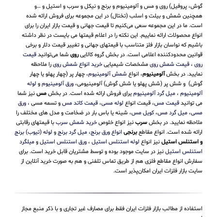
گوش، پروفیل) روی و مس و آلومینیوم و برنج و نیکل و سرب و استیل و …و
همچنین شمش و بیلت و اسلب (تختال) در این مجموعه برای فروش ارائه شده
است. ما در این مجموعه سعی می‌کنیم تا قیمت جهانی و قیمت بازار ایران را برای
انواع محصولات ارائه نماییم. این نکته را در اعلام قیمتها می بایست در نظر داشته
باشیم که نواسان بازار فلز متناسب با قیمتهای جهانی و تغییر قیمت دلار و برخی
قوانین محدودکننده اعلامی است. در بخش گروه کالایی
روی
شما می‌توانید
قیمت
روی
،
قیمت شمش روی
مشخصات شیمیایی
خرید انواع شمش روی
را ملاحظه
نمایید. در بخش
آلومینیوم
، انواع
شمش آلومینیوم
، چهار پر (چهار پهلو یا چهار
گوش) و شش پر (شش پهلو یا شش گوش) آلومینیومی،
ورق آلومینیوم
و
لوله
آلومینیوم
،
میل گرد آلومینیوم
یرای فروش ارائه شده است. در بخش
مس
نیز شما
می توانید
قیمت مس
، قیمت انواع
لوله مسی
،
قیمت کاتد مس
و تسمه مسی ،
ورق
مسی
،
میل گرد مس
،
کویل مس
، شینه یا باس بار در ضخامت و مدل های مختلف را
ملاحظه نمایید. در بخش
سرب
نیز انواع خلوص
خرید شمش سرب
با قیمتهای رقابتی
ارائه شده است. انواع مقاطع
برنجی
انواع ورق برنج
،
میل گرد برنج
و
لوله (تیوب) برنج
و استنلس استیل
نیز انواع
لوله استنلس استیل
،
ورق استنلس استیل
و
میلگرد
استنلس استیل
نیز در سایت موجود بوده و توسط مشتریان قابل خرید است. برای
سفارش انواع مقاطع فلزی هم از طریق تماس تلفنی و هم به صورت خرید آنلاین از
سایت بازار فلزات ایران امکان‌پذیر است.
استفاده از مطالب بازار فلزات ایران فقط برای مصارف غیر تجاری و با ذکر منبع مجاز