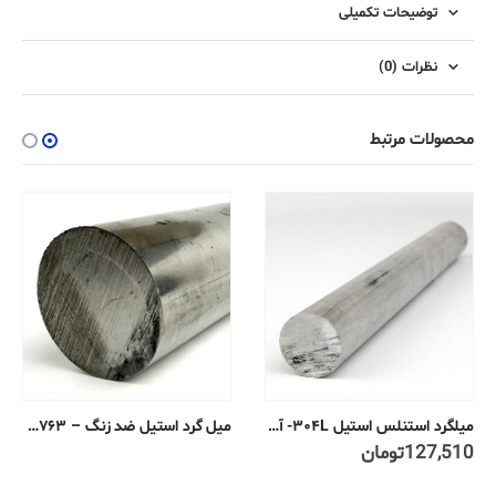
توضیحات تکمیلی
نظرات (0)
محصولات مرتبط
میل گرد استیل ضد زنگ – ۰٫۴۷۶۳ سانتی متر – ۳۰۴/۳۰۴L پوشش خنک کننده آنیل
میلگرد استنلس استیل ۳۰۴L- آنیل شده تمام کاری سرد ۱۴ میلیمتر
127,510
تومان