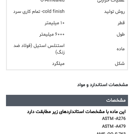
عملیات حرارتی
O-Annealed
روش تولید
cold finish- تمام کاری سرد
قطر
۱۰ میلیمتر
طول
۶۰۰۰ میلیمتر
استنلس استیل (فولاد ضد
ماده
زنگ)
شکل
میلگرد
مشخصات استاندارد و مواد
مشخصات
این ماده با مشخصات استانداردهای زیر مطابقت دارد
ASTM -A276
ASTM -A479