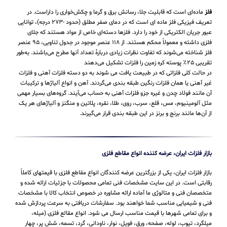
فلز
ماده‌ای است که قابلیت جلا، رسانش برق و گرما و چکش‌خواری را داراست. در
تعریف فیزیکی فلز ماده ای است که در دمای صفر مطلق (حدود -۲۷۳ درجه)، توانایی
عبور جریان الکتریکی از خود را دارد. فلزها دسته‌ای خاص از مواد هستند که جلای
فلزی داشته و معمولاً محکم هستند. از ۱۱۸ عنصر موجود در جدول تناوبی، ۹۵ عنصر
فلز شناخته می‌شوند که تفاوت نظرات زیادی دربارهٔ تعداد آنها مطرح می‌باشند. به‌طور
تقریبی ۲۵٪ پوسته کره زمین را فلزات تشکیل می‌دهند
در حالت کلی فلزاتی که در طبیعت یافت می شوند به دو دسته فلزات آهنی و فلزات
غیر آهنی یا همان فلزات رنگین طبقه بندی می‌گردند. آهن و انواع آلیاژها و ترکیبات
آن مانند فولاد چدن و غیره جزو فلزات آهنی به حساب می‌‌آیند. گروه‌های بسیار مهمی
مثل آلومینیوم، مس، قلع، سرب، روی، طلا، نقره، پلاتین و منگنز و آلیاژهای هر یک
از آن‌ها مانند برنج و برنز در این طبقه‌ بندی قرار می‌‌گیرند.
بازار فلزات ایران، عرضه کننده انواع مقاطع فلزی
بازار فلزات ایران، یکی از بزرگترین عرضه کنندگان انواع مقاطع فلزی با قیمتهای کاملاً
رقابتی است. در این سایت مشخصات فنی تمامی محصولات با جزئیات ارائه شده و
متخصصان فنی و متالوژی ما آماده ارائه مشاوره در خصوص انتخاب کالا با مشخصات
فنی و شیمیایی مناسب شما خواهند بود. سفارشات دریافتی به سرعت پردازش شده
و برای تمامی شهرها با قیمت مناسب ارسال می شود. انواع مقالع فلزی (میله،
میلگرد، تیوب، لوله، صفحه، ورق، فویل، نوار، ناودانی، گرد، تسمه، شش پر، چهار