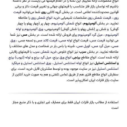
انواع محصولات ارائه نماییم. این نکته را در اعلام قیمتها می بایست در نظر داشته
باشیم که نواسان بازار فلز متناسب با قیمتهای جهانی و تغییر قیمت دلار و برخی
قوانین محدودکننده اعلامی است. در بخش گروه کالایی
روی
شما می‌توانید
قیمت
روی
،
قیمت شمش روی
مشخصات شیمیایی
خرید انواع شمش روی
را ملاحظه
نمایید. در بخش
آلومینیوم
، انواع
شمش آلومینیوم
، چهار پر (چهار پهلو یا چهار
گوش) و شش پر (شش پهلو یا شش گوش) آلومینیومی،
ورق آلومینیوم
و
لوله
آلومینیوم
،
میل گرد آلومینیوم
یرای فروش ارائه شده است. در بخش
مس
نیز شما
می توانید
قیمت مس
، قیمت انواع
لوله مسی
،
قیمت کاتد مس
و تسمه مسی ،
ورق
مسی
،
میل گرد مس
،
کویل مس
، شینه یا باس بار در ضخامت و مدل های مختلف را
ملاحظه نمایید. در بخش
سرب
نیز انواع خلوص
خرید شمش سرب
با قیمتهای رقابتی
ارائه شده است. انواع مقاطع
برنجی
انواع ورق برنج
،
میل گرد برنج
و
لوله (تیوب) برنج
و استنلس استیل
نیز انواع
لوله استنلس استیل
،
ورق استنلس استیل
و
میلگرد
استنلس استیل
نیز در سایت موجود بوده و توسط مشتریان قابل خرید است. برای
سفارش انواع مقاطع فلزی هم از طریق تماس تلفنی و هم به صورت خرید آنلاین از
سایت بازار فلزات ایران امکان‌پذیر است.
استفاده از مطالب بازار فلزات ایران فقط برای مصارف غیر تجاری و با ذکر منبع مجاز
است