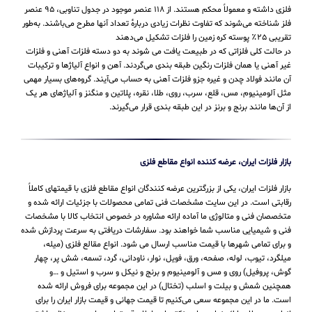
عبور جریان الکتریکی از خود را دارد. فلزها دسته‌ای خاص از مواد هستند که جلای
فلزی داشته و معمولاً محکم هستند. از ۱۱۸ عنصر موجود در جدول تناوبی، ۹۵ عنصر
فلز شناخته می‌شوند که تفاوت نظرات زیادی دربارهٔ تعداد آنها مطرح می‌باشند. به‌طور
تقریبی ۲۵٪ پوسته کره زمین را فلزات تشکیل می‌دهند
در حالت کلی فلزاتی که در طبیعت یافت می شوند به دو دسته فلزات آهنی و فلزات
غیر آهنی یا همان فلزات رنگین طبقه بندی می‌گردند. آهن و انواع آلیاژها و ترکیبات
آن مانند فولاد چدن و غیره جزو فلزات آهنی به حساب می‌‌آیند. گروه‌های بسیار مهمی
مثل آلومینیوم، مس، قلع، سرب، روی، طلا، نقره، پلاتین و منگنز و آلیاژهای هر یک
از آن‌ها مانند برنج و برنز در این طبقه‌ بندی قرار می‌‌گیرند.
بازار فلزات ایران، عرضه کننده انواع مقاطع فلزی
بازار فلزات ایران، یکی از بزرگترین عرضه کنندگان انواع مقاطع فلزی با قیمتهای کاملاً
رقابتی است. در این سایت مشخصات فنی تمامی محصولات با جزئیات ارائه شده و
متخصصان فنی و متالوژی ما آماده ارائه مشاوره در خصوص انتخاب کالا با مشخصات
فنی و شیمیایی مناسب شما خواهند بود. سفارشات دریافتی به سرعت پردازش شده
و برای تمامی شهرها با قیمت مناسب ارسال می شود. انواع مقالع فلزی (میله،
میلگرد، تیوب، لوله، صفحه، ورق، فویل، نوار، ناودانی، گرد، تسمه، شش پر، چهار
گوش، پروفیل) روی و مس و آلومینیوم و برنج و نیکل و سرب و استیل و …و
همچنین شمش و بیلت و اسلب (تختال) در این مجموعه برای فروش ارائه شده
است. ما در این مجموعه سعی می‌کنیم تا قیمت جهانی و قیمت بازار ایران را برای