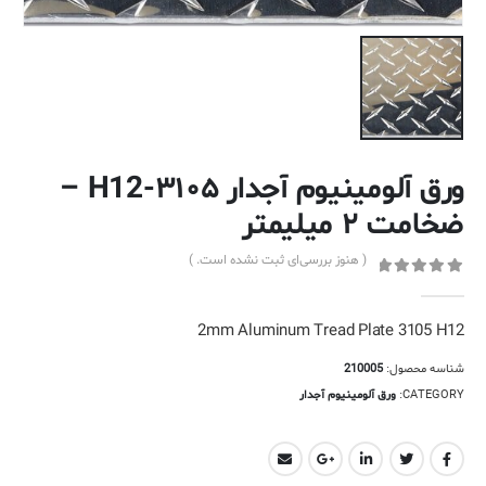
ورق آلومینیوم آجدار ۳۱۰۵-H12 –
ضخامت ۲ میلیمتر
( هنوز بررسی‌ای ثبت نشده است. )
out of 5
0
2mm Aluminum Tread Plate 3105 H12
شناسه محصول:
210005
CATEGORY:
ورق آلومینیوم آجدار