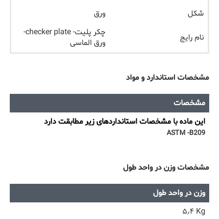
شکل
ورق
چکر پلیت- checker plate-
نام رایج
ورق الماسی
مشخصات استاندارد و مواد
مشخصات
این ماده با مشخصات استانداردهای زیر مطابقت دارد
ASTM -B209
مشخصات وزن در واحد طول
وزن در واحد طول
۵٫۴ Kg