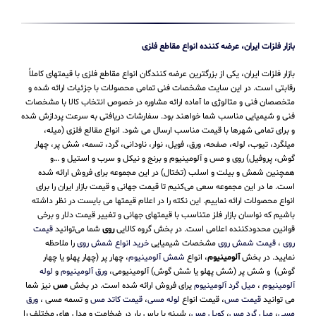
بازار فلزات ایران، عرضه کننده انواع مقاطع فلزی
بازار فلزات ایران، یکی از بزرگترین عرضه کنندگان انواع مقاطع فلزی با قیمتهای کاملاً
رقابتی است. در این سایت مشخصات فنی تمامی محصولات با جزئیات ارائه شده و
متخصصان فنی و متالوژی ما آماده ارائه مشاوره در خصوص انتخاب کالا با مشخصات
فنی و شیمیایی مناسب شما خواهند بود. سفارشات دریافتی به سرعت پردازش شده
و برای تمامی شهرها با قیمت مناسب ارسال می شود. انواع مقالع فلزی (میله،
میلگرد، تیوب، لوله، صفحه، ورق، فویل، نوار، ناودانی، گرد، تسمه، شش پر، چهار
گوش، پروفیل) روی و مس و آلومینیوم و برنج و نیکل و سرب و استیل و …و
همچنین شمش و بیلت و اسلب (تختال) در این مجموعه برای فروش ارائه شده
است. ما در این مجموعه سعی می‌کنیم تا قیمت جهانی و قیمت بازار ایران را برای
انواع محصولات ارائه نماییم. این نکته را در اعلام قیمتها می بایست در نظر داشته
باشیم که نواسان بازار فلز متناسب با قیمتهای جهانی و تغییر قیمت دلار و برخی
قوانین محدودکننده اعلامی است. در بخش گروه کالایی
روی
شما می‌توانید
قیمت
روی
،
قیمت شمش روی
مشخصات شیمیایی
خرید انواع شمش روی
را ملاحظه
نمایید. در بخش
آلومینیوم
، انواع
شمش آلومینیوم
، چهار پر (چهار پهلو یا چهار
گوش) و شش پر (شش پهلو یا شش گوش) آلومینیومی،
ورق آلومینیوم
و
لوله
آلومینیوم
،
میل گرد آلومینیوم
یرای فروش ارائه شده است. در بخش
مس
نیز شما
می توانید
قیمت مس
، قیمت انواع
لوله مسی
،
قیمت کاتد مس
و تسمه مسی ،
ورق
مسی
،
میل گرد مس
،
کویل مس
، شینه یا باس بار در ضخامت و مدل های مختلف را