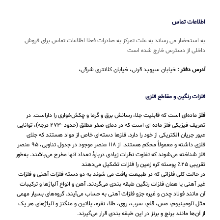
اطلاعات تماس
به استحضار می رساند به علت تمرکز به صادرات فعلا اطلاعات تماس برای فروش
داخلی از دسترس خارج شده است
آدرس دفتر :
خیابان سپهبد قرنی، خیابان کلانتری شرقی،
فلزات رنگین و مقاطع فلزی
فلز
ماده‌ای است که قابلیت جلا، رسانش برق و گرما و چکش‌خواری را داراست. در
تعریف فیزیکی فلز ماده ای است که در دمای صفر مطلق (حدود -۲۷۳ درجه)، توانایی
عبور جریان الکتریکی از خود را دارد. فلزها دسته‌ای خاص از مواد هستند که جلای
فلزی داشته و معمولاً محکم هستند. از ۱۱۸ عنصر موجود در جدول تناوبی، ۹۵ عنصر
فلز شناخته می‌شوند که تفاوت نظرات زیادی دربارهٔ تعداد آنها مطرح می‌باشند. به‌طور
تقریبی ۲۵٪ پوسته کره زمین را فلزات تشکیل می‌دهند
در حالت کلی فلزاتی که در طبیعت یافت می شوند به دو دسته فلزات آهنی و فلزات
غیر آهنی یا همان فلزات رنگین طبقه بندی می‌گردند. آهن و انواع آلیاژها و ترکیبات
آن مانند فولاد چدن و غیره جزو فلزات آهنی به حساب می‌‌آیند. گروه‌های بسیار مهمی
مثل آلومینیوم، مس، قلع، سرب، روی، طلا، نقره، پلاتین و منگنز و آلیاژهای هر یک
از آن‌ها مانند برنج و برنز در این طبقه‌ بندی قرار می‌‌گیرند.