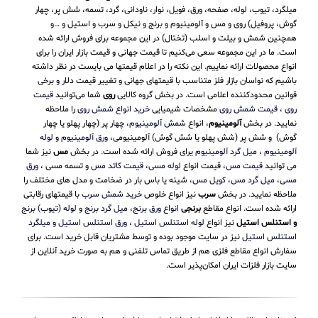
میلگرد، تیوب، لوله، صفحه، ورق، فویل، نوار، ناودانی، گرد، تسمه، شش پر، چهار
گوش، پروفیل) روی و مس و آلومینیوم و برنج و نیکل و سرب و استیل و …و
همچنین شمش و بیلت و اسلب (تختال) در این مجموعه برای فروش ارائه شده
است. ما در این مجموعه سعی می‌کنیم تا قیمت جهانی و قیمت بازار ایران را برای
انواع محصولات ارائه نماییم. این نکته را در اعلام قیمتها می بایست در نظر داشته
باشیم که نواسان بازار فلز متناسب با قیمتهای جهانی و تغییر قیمت دلار و برخی
قوانین محدودکننده اعلامی است. در بخش گروه کالایی
روی
شما می‌توانید
قیمت
روی
،
قیمت شمش روی
مشخصات شیمیایی
خرید انواع شمش روی
را ملاحظه
نمایید. در بخش
آلومینیوم
، انواع
شمش آلومینیوم
، چهار پر (چهار پهلو یا چهار
گوش) و شش پر (شش پهلو یا شش گوش) آلومینیومی،
ورق آلومینیوم
و
لوله
آلومینیوم
،
میل گرد آلومینیوم
یرای فروش ارائه شده است. در بخش
مس
نیز شما
می توانید
قیمت مس
، قیمت انواع
لوله مسی
،
قیمت کاتد مس
و تسمه مسی ،
ورق
مسی
،
میل گرد مس
،
کویل مس
، شینه یا باس بار در ضخامت و مدل های مختلف را
ملاحظه نمایید. در بخش
سرب
نیز انواع خلوص
خرید شمش سرب
با قیمتهای رقابتی
ارائه شده است. انواع مقاطع
برنجی
انواع ورق برنج
،
میل گرد برنج
و
لوله (تیوب) برنج
و استنلس استیل
نیز انواع
لوله استنلس استیل
،
ورق استنلس استیل
و
میلگرد
استنلس استیل
نیز در سایت موجود بوده و توسط مشتریان قابل خرید است. برای
سفارش انواع مقاطع فلزی هم از طریق تماس تلفنی و هم به صورت خرید آنلاین از
سایت بازار فلزات ایران امکان‌پذیر است.