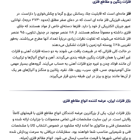
فلزات رنگین و مقاطع فلزی
فلز
ماده‌ای است که قابلیت جلا، رسانش برق و گرما و چکش‌خواری را داراست. در
تعریف فیزیکی فلز ماده ای است که در دمای صفر مطلق (حدود -۲۷۳ درجه)، توانایی
عبور جریان الکتریکی از خود را دارد. فلزها دسته‌ای خاص از مواد هستند که جلای
فلزی داشته و معمولاً محکم هستند. از ۱۱۸ عنصر موجود در جدول تناوبی، ۹۵ عنصر
فلز شناخته می‌شوند که تفاوت نظرات زیادی دربارهٔ تعداد آنها مطرح می‌باشند. به‌طور
تقریبی ۲۵٪ پوسته کره زمین را فلزات تشکیل می‌دهند
در حالت کلی فلزاتی که در طبیعت یافت می شوند به دو دسته فلزات آهنی و فلزات
غیر آهنی یا همان فلزات رنگین طبقه بندی می‌گردند. آهن و انواع آلیاژها و ترکیبات
آن مانند فولاد چدن و غیره جزو فلزات آهنی به حساب می‌‌آیند. گروه‌های بسیار مهمی
مثل آلومینیوم، مس، قلع، سرب، روی، طلا، نقره، پلاتین و منگنز و آلیاژهای هر یک
از آن‌ها مانند برنج و برنز در این طبقه‌ بندی قرار می‌‌گیرند.
بازار فلزات ایران، عرضه کننده انواع مقاطع فلزی
بازار فلزات ایران، یکی از بزرگترین عرضه کنندگان انواع مقاطع فلزی با قیمتهای کاملاً
رقابتی است. در این سایت مشخصات فنی تمامی محصولات با جزئیات ارائه شده و
متخصصان فنی و متالوژی ما آماده ارائه مشاوره در خصوص انتخاب کالا با مشخصات
فنی و شیمیایی مناسب شما خواهند بود. سفارشات دریافتی به سرعت پردازش شده
و برای تمامی شهرها با قیمت مناسب ارسال می شود. انواع مقالع فلزی (میله،