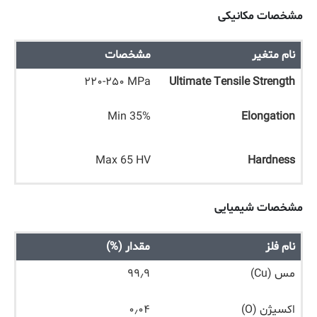
مشخصات مکانیکی
نام متغیر
مشخصات
۲۲۰-۲۵۰ MPa
Ultimate Tensile Strength
Min 35%
Elongation
Max 65 HV
Hardness
مشخصات شیمیایی
نام فلز
مقدار (%)
مس (Cu)
۹۹٫۹
اکسیژن (O)
۰٫۰۴