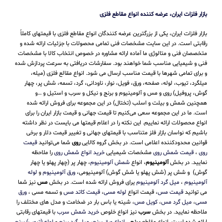
بازار فلزات ایران، عرضه کننده انواع مقاطع فلزی
بازار فلزات ایران، یکی از بزرگترین عرضه کنندگان انواع مقاطع فلزی با قیمتهای کاملاً
رقابتی است. در این سایت مشخصات فنی تمامی محصولات با جزئیات ارائه شده و
متخصصان فنی و متالوژی ما آماده ارائه مشاوره در خصوص انتخاب کالا با مشخصات
فنی و شیمیایی مناسب شما خواهند بود. سفارشات دریافتی به سرعت پردازش شده
و برای تمامی شهرها با قیمت مناسب ارسال می شود. انواع مقالع فلزی (میله،
میلگرد، تیوب، لوله، صفحه، ورق، فویل، نوار، ناودانی، گرد، تسمه، شش پر، چهار
گوش، پروفیل) روی و مس و آلومینیوم و برنج و نیکل و سرب و استیل و …و
همچنین شمش و بیلت و اسلب (تختال) در این مجموعه برای فروش ارائه شده
است. ما در این مجموعه سعی می‌کنیم تا قیمت جهانی و قیمت بازار ایران را برای
انواع محصولات ارائه نماییم. این نکته را در اعلام قیمتها می بایست در نظر داشته
باشیم که نواسان بازار فلز متناسب با قیمتهای جهانی و تغییر قیمت دلار و برخی
قوانین محدودکننده اعلامی است. در بخش گروه کالایی
روی
شما می‌توانید
قیمت
روی
،
قیمت شمش روی
مشخصات شیمیایی
خرید انواع شمش روی
را ملاحظه
نمایید. در بخش
آلومینیوم
، انواع
شمش آلومینیوم
، چهار پر (چهار پهلو یا چهار
گوش) و شش پر (شش پهلو یا شش گوش) آلومینیومی،
ورق آلومینیوم
و
لوله
آلومینیوم
،
میل گرد آلومینیوم
یرای فروش ارائه شده است. در بخش
مس
نیز شما
می توانید
قیمت مس
، قیمت انواع
لوله مسی
،
قیمت کاتد مس
و تسمه مسی ،
ورق
مسی
،
میل گرد مس
،
کویل مس
، شینه یا باس بار در ضخامت و مدل های مختلف را
ملاحظه نمایید. در بخش
سرب
نیز انواع خلوص
خرید شمش سرب
با قیمتهای رقابتی
ارائه شده است. انواع مقاطع
برنجی
انواع ورق برنج
،
میل گرد برنج
و
لوله (تیوب) برنج