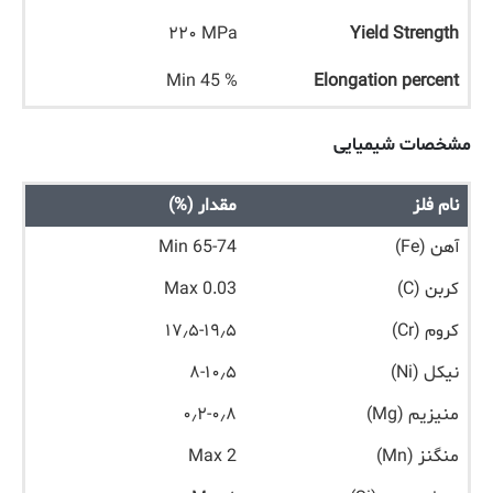
۲۲۰ MPa
Yield Strength
Min 45 %
Elongation percent
مشخصات شیمیایی
نام فلز
مقدار (%)
آهن (Fe)
Min 65-74
کربن (C)
Max 0.03
کروم (Cr)
۱۷٫۵-۱۹٫۵
نیکل (Ni)
۸-۱۰٫۵
منیزیم (Mg)
۰٫۲-۰٫۸
منگنز (Mn)
Max 2