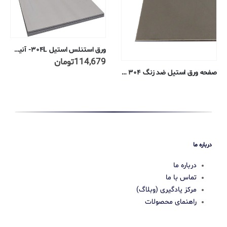
ورق استنلس استیل ۳۰۴L- آنیل شده- ۲B- ضخامت ۰٫۴ میلیمتر
114,679
تومان
112,845
تومان
صفحه ورق استیل ضد زنگ ۳۰۴ – ۰٫۰۶۱ سانتی متر – ۲B آنیل
درباره ما
درباره ما
تماس با ما
مرکز یادگیری (وبلاگ)
راهنمای محصولات