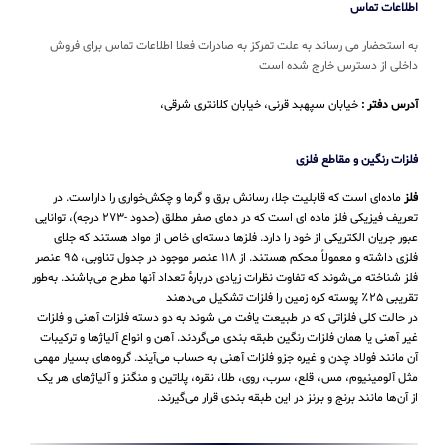
اطلاعات تماس
به استحضار می رساند به علت تمرکز به صادرات فعلا اطلاعات تماس برای فروش
داخلی از دسترس خارج شده است
آدرس دفتر :
خیابان سپهبد قرنی، خیابان کلانتری شرقی،
فلزات رنگین و مقاطع فلزی
فلز
ماده‌ای است که قابلیت جلا، رسانش برق و گرما و چکش‌خواری را داراست. در
تعریف فیزیکی فلز ماده ای است که در دمای صفر مطلق (حدود -۲۷۳ درجه)، توانایی
عبور جریان الکتریکی از خود را دارد. فلزها دسته‌ای خاص از مواد هستند که جلای
فلزی داشته و معمولاً محکم هستند. از ۱۱۸ عنصر موجود در جدول تناوبی، ۹۵ عنصر
فلز شناخته می‌شوند که تفاوت نظرات زیادی دربارهٔ تعداد آنها مطرح می‌باشند. به‌طور
تقریبی ۲۵٪ پوسته کره زمین را فلزات تشکیل می‌دهند
در حالت کلی فلزاتی که در طبیعت یافت می شوند به دو دسته فلزات آهنی و فلزات
غیر آهنی یا همان فلزات رنگین طبقه بندی می‌گردند. آهن و انواع آلیاژها و ترکیبات
آن مانند فولاد چدن و غیره جزو فلزات آهنی به حساب می‌‌آیند. گروه‌های بسیار مهمی
مثل آلومینیوم، مس، قلع، سرب، روی، طلا، نقره، پلاتین و منگنز و آلیاژهای هر یک
از آن‌ها مانند برنج و برنز در این طبقه‌ بندی قرار می‌‌گیرند.