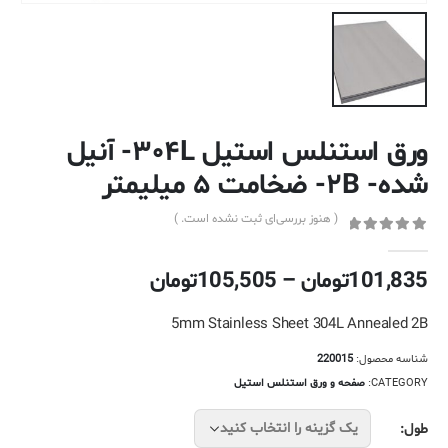
ورق استنلس استیل ۳۰۴L- آنیل
شده- ۲B- ضخامت ۵ میلیمتر
( هنوز بررسی‌ای ثبت نشده است. )
out of 5
0
محدوده
101,835
تومان
–
105,505
تومان
قیمت:
101,835تومان
5mm Stainless Sheet 304L Annealed 2B
تا
شناسه محصول:
220015
105,505تومان
CATEGORY:
صفحه و ورق استنلس استیل
طول