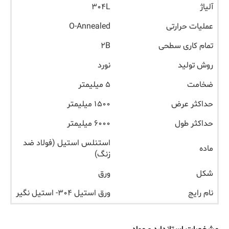
آلیاژ
۳۰۴L
عملیات حرارتی
O-Annealed
تمام کاری سطحی
۲B
روش تولید
نورد
ضخامت
۵ میلیمتر
حداکثر عرض
۱۵۰۰ میلیمتر
حداکثر طول
۶۰۰۰ میلیمتر
استنلس استیل (فولاد ضد
ماده
زنگ)
شکل
ورق
نام رایج
ورق استیل ۳۰۴- استیل نگیر