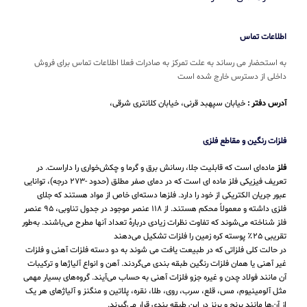
اطلاعات تماس
به استحضار می رساند به علت تمرکز به صادرات فعلا اطلاعات تماس برای فروش
داخلی از دسترس خارج شده است
آدرس دفتر :
خیابان سپهبد قرنی، خیابان کلانتری شرقی،
فلزات رنگین و مقاطع فلزی
فلز
ماده‌ای است که قابلیت جلا، رسانش برق و گرما و چکش‌خواری را داراست. در
تعریف فیزیکی فلز ماده ای است که در دمای صفر مطلق (حدود -۲۷۳ درجه)، توانایی
عبور جریان الکتریکی از خود را دارد. فلزها دسته‌ای خاص از مواد هستند که جلای
فلزی داشته و معمولاً محکم هستند. از ۱۱۸ عنصر موجود در جدول تناوبی، ۹۵ عنصر
فلز شناخته می‌شوند که تفاوت نظرات زیادی دربارهٔ تعداد آنها مطرح می‌باشند. به‌طور
تقریبی ۲۵٪ پوسته کره زمین را فلزات تشکیل می‌دهند
در حالت کلی فلزاتی که در طبیعت یافت می شوند به دو دسته فلزات آهنی و فلزات
غیر آهنی یا همان فلزات رنگین طبقه بندی می‌گردند. آهن و انواع آلیاژها و ترکیبات
آن مانند فولاد چدن و غیره جزو فلزات آهنی به حساب می‌‌آیند. گروه‌های بسیار مهمی
مثل آلومینیوم، مس، قلع، سرب، روی، طلا، نقره، پلاتین و منگنز و آلیاژهای هر یک
از آن‌ها مانند برنج و برنز در این طبقه‌ بندی قرار می‌‌گیرند.