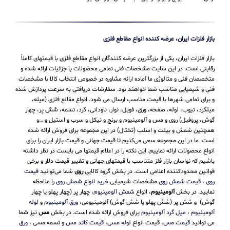
بازار فلزات ایران، عرضه کننده انواع مقاطع فلزی
بازار فلزات ایران، یکی از بزرگترین عرضه کنندگان انواع مقاطع فلزی با قیمتهای کاملاً
رقابتی است. در این سایت مشخصات فنی تمامی محصولات با جزئیات ارائه شده و
متخصصان فنی و متالوژی ما آماده ارائه مشاوره در خصوص انتخاب کالا با مشخصات
فنی و شیمیایی مناسب شما خواهند بود. سفارشات دریافتی به سرعت پردازش شده
و برای تمامی شهرها با قیمت مناسب ارسال می شود. انواع مقالع فلزی (میله،
میلگرد، تیوب، لوله، صفحه، ورق، فویل، نوار، ناودانی، گرد، تسمه، شش پر، چهار
گوش، پروفیل) روی و مس و آلومینیوم و برنج و نیکل و سرب و استیل و …و
همچنین شمش و بیلت و اسلب (تختال) در این مجموعه برای فروش ارائه شده
است. ما در این مجموعه سعی می‌کنیم تا قیمت جهانی و قیمت بازار ایران را برای
انواع محصولات ارائه نماییم. این نکته را در اعلام قیمتها می بایست در نظر داشته
باشیم که نواسان بازار فلز متناسب با قیمتهای جهانی و تغییر قیمت دلار و برخی
قوانین محدودکننده اعلامی است. در بخش گروه کالایی
روی
شما می‌توانید
قیمت
روی
،
قیمت شمش روی
مشخصات شیمیایی
خرید انواع شمش روی
را ملاحظه
نمایید. در بخش
آلومینیوم
، انواع
شمش آلومینیوم
، چهار پر (چهار پهلو یا چهار
گوش) و شش پر (شش پهلو یا شش گوش) آلومینیومی،
ورق آلومینیوم
و
لوله
آلومینیوم
،
میل گرد آلومینیوم
یرای فروش ارائه شده است. در بخش
مس
نیز شما
می توانید
قیمت مس
، قیمت انواع
لوله مسی
،
قیمت کاتد مس
و تسمه مسی ،
ورق