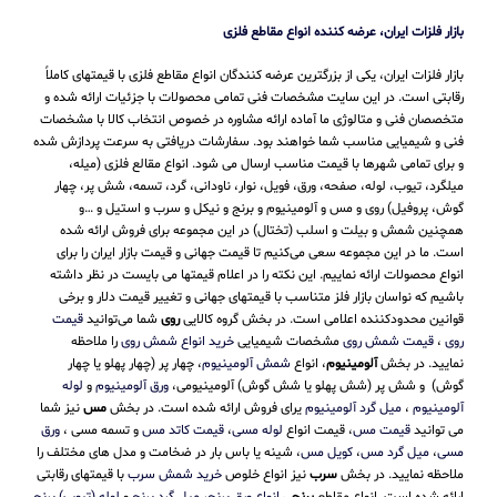
بازار فلزات ایران، عرضه کننده انواع مقاطع فلزی
بازار فلزات ایران، یکی از بزرگترین عرضه کنندگان انواع مقاطع فلزی با قیمتهای کاملاً
رقابتی است. در این سایت مشخصات فنی تمامی محصولات با جزئیات ارائه شده و
متخصصان فنی و متالوژی ما آماده ارائه مشاوره در خصوص انتخاب کالا با مشخصات
فنی و شیمیایی مناسب شما خواهند بود. سفارشات دریافتی به سرعت پردازش شده
و برای تمامی شهرها با قیمت مناسب ارسال می شود. انواع مقالع فلزی (میله،
میلگرد، تیوب، لوله، صفحه، ورق، فویل، نوار، ناودانی، گرد، تسمه، شش پر، چهار
گوش، پروفیل) روی و مس و آلومینیوم و برنج و نیکل و سرب و استیل و …و
همچنین شمش و بیلت و اسلب (تختال) در این مجموعه برای فروش ارائه شده
است. ما در این مجموعه سعی می‌کنیم تا قیمت جهانی و قیمت بازار ایران را برای
انواع محصولات ارائه نماییم. این نکته را در اعلام قیمتها می بایست در نظر داشته
باشیم که نواسان بازار فلز متناسب با قیمتهای جهانی و تغییر قیمت دلار و برخی
قوانین محدودکننده اعلامی است. در بخش گروه کالایی
روی
شما می‌توانید
قیمت
روی
،
قیمت شمش روی
مشخصات شیمیایی
خرید انواع شمش روی
را ملاحظه
نمایید. در بخش
آلومینیوم
، انواع
شمش آلومینیوم
، چهار پر (چهار پهلو یا چهار
گوش) و شش پر (شش پهلو یا شش گوش) آلومینیومی،
ورق آلومینیوم
و
لوله
آلومینیوم
،
میل گرد آلومینیوم
یرای فروش ارائه شده است. در بخش
مس
نیز شما
می توانید
قیمت مس
، قیمت انواع
لوله مسی
،
قیمت کاتد مس
و تسمه مسی ،
ورق
مسی
،
میل گرد مس
،
کویل مس
، شینه یا باس بار در ضخامت و مدل های مختلف را
ملاحظه نمایید. در بخش
سرب
نیز انواع خلوص
خرید شمش سرب
با قیمتهای رقابتی