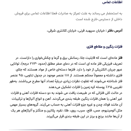
اطلاعات تماس
به استحضار می رساند به علت تمرکز به صادرات فعلا اطلاعات تماس برای فروش
داخلی از دسترس خارج شده است
آدرس دفتر :
خیابان سپهبد قرنی، خیابان کلانتری شرقی،
فلزات رنگین و مقاطع فلزی
فلز
ماده‌ای است که قابلیت جلا، رسانش برق و گرما و چکش‌خواری را داراست. در
تعریف فیزیکی فلز ماده ای است که در دمای صفر مطلق (حدود -۲۷۳ درجه)، توانایی
عبور جریان الکتریکی از خود را دارد. فلزها دسته‌ای خاص از مواد هستند که جلای
فلزی داشته و معمولاً محکم هستند. از ۱۱۸ عنصر موجود در جدول تناوبی، ۹۵ عنصر
فلز شناخته می‌شوند که تفاوت نظرات زیادی دربارهٔ تعداد آنها مطرح می‌باشند. به‌طور
تقریبی ۲۵٪ پوسته کره زمین را فلزات تشکیل می‌دهند
در حالت کلی فلزاتی که در طبیعت یافت می شوند به دو دسته فلزات آهنی و فلزات
غیر آهنی یا همان فلزات رنگین طبقه بندی می‌گردند. آهن و انواع آلیاژها و ترکیبات
آن مانند فولاد چدن و غیره جزو فلزات آهنی به حساب می‌‌آیند. گروه‌های بسیار مهمی
مثل آلومینیوم، مس، قلع، سرب، روی، طلا، نقره، پلاتین و منگنز و آلیاژهای هر یک
از آن‌ها مانند برنج و برنز در این طبقه‌ بندی قرار می‌‌گیرند.