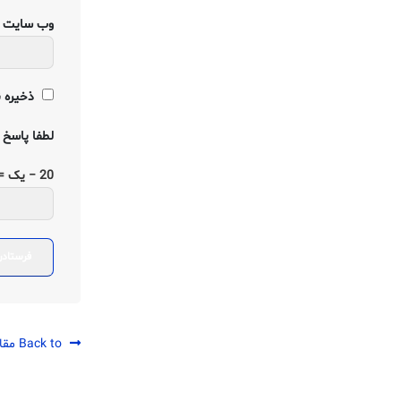
وب‌ سایت
ذخیره ن
لطفا پاسخ ر
20 − یک =
Back to مقالات