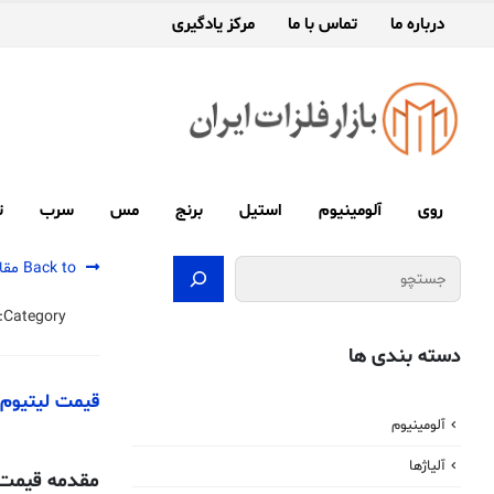
درباره ما
تماس با ما
مرکز یادگیری
روی
آلومینیوم
استیل
برنج
مس
سرب
ت
جستجو
Back to مقالات
Category:
دسته بندی ها
قیمت لیتیوم
آلومینیوم
آلیاژها
مقدمه قیمت 