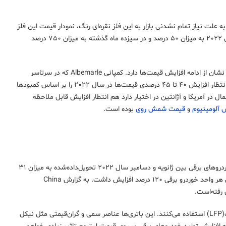
علت نیاز تمام نشدنی بازار به این فلز نقره‌ای رنگ، نمودار قیمت این فلز
تقریبا عمودی به نظر می‌رسد. قیمت لیتیوم کربنات(Lithium carbonate) در ۷ هفته گذشته سال ۲۰۲۲ به میزان ۵۰ درصد و در ‌سیزده ماه گذشته به میزان ۷۵۰ درصد
گزارش درآمدهای اواخر سال ۲۰۲۱ دو تولیدکنندگان لیتیوم یعنی کمپانی‌های Albemarle و Livent نشان از ادامه افزایش قیمت‌ها دارد. کمپانی Albemarle که در سرتاسر
جهان از جمله آرژانتین و شیلی بر روی پروژه‌های استخراج لیتیوم فعالیت دارد اظهار کرده است که انتظار افزایش ۴۰ تا ۴۵ درصدی قیمت‌ها در سال ۲۰۲۲ را بر اساس کمبودها
هم که پروژه‌های کلیدی در کارولینای شمال در آمریکا و آژانتین در اختیار دارد هم انتطار افزایش قابل ملاحظه
آلومینیوم
و
قیمت شمش روی
بوده است.
گزارش Adamas Intelligence نشان می‌دهد که لیتیوم کربناتی که به تولید‌کنندگان باتری‌های خوردروهای برقی بین ژانویه و دسامبر سال ۲۰۲۲ تحویل‌داده‌شده به میزان ۳۱
درصد افزایش داشته‌است. این میزان یک قدم از نرخ سال ۲۰۲۱ بیشتر است. در سال ۲۰۲۱ فروش هر واحد خوردرو برقی ۱۲۰ درصد افزایش داشت. به گزارش China
تولیدکنندگان اتومبیل هر روز بیشتر به دلایل اقتصادی و محیطی از باتری‌های لیتیوم آهن فسفات(LFP) استفاده می‌کنند. این باتری‌ها عناصر سمی و گران‌قیمتی مثل نیکل