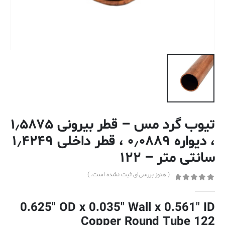
تیوب گرد مس – قطر بیرونی ۱٫۵۸۷۵
، دیواره ۰٫۰۸۸۹ ، قطر داخلی ۱٫۴۲۴۹
سانتی متر – ۱۲۲
( هنوز بررسی‌ای ثبت نشده است. )
out of 5
0
0.625″ OD x 0.035″ Wall x 0.561″ ID
Copper Round Tube 122