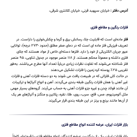
آدرس دفتر :
خیابان سپهبد قرنی، خیابان کلانتری شرقی،
فلزات رنگین و مقاطع فلزی
فلز
ماده‌ای است که قابلیت جلا، رسانش برق و گرما و چکش‌خواری را داراست. در
تعریف فیزیکی فلز ماده ای است که در دمای صفر مطلق (حدود -۲۷۳ درجه)، توانایی
عبور جریان الکتریکی از خود را دارد. فلزها دسته‌ای خاص از مواد هستند که جلای
فلزی داشته و معمولاً محکم هستند. از ۱۱۸ عنصر موجود در جدول تناوبی، ۹۵ عنصر
فلز شناخته می‌شوند که تفاوت نظرات زیادی دربارهٔ تعداد آنها مطرح می‌باشند. به‌طور
تقریبی ۲۵٪ پوسته کره زمین را فلزات تشکیل می‌دهند
در حالت کلی فلزاتی که در طبیعت یافت می شوند به دو دسته فلزات آهنی و فلزات
غیر آهنی یا همان فلزات رنگین طبقه بندی می‌گردند. آهن و انواع آلیاژها و ترکیبات
آن مانند فولاد چدن و غیره جزو فلزات آهنی به حساب می‌‌آیند. گروه‌های بسیار مهمی
مثل آلومینیوم، مس، قلع، سرب، روی، طلا، نقره، پلاتین و منگنز و آلیاژهای هر یک
از آن‌ها مانند برنج و برنز در این طبقه‌ بندی قرار می‌‌گیرند.
بازار فلزات ایران، عرضه کننده انواع مقاطع فلزی
بازار فلزات ایران، یکی از بزرگترین عرضه کنندگان انواع مقاطع فلزی با قیمتهای کاملاً