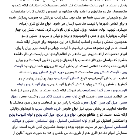
رقابتی است. در این سایت مشخصات فنی تمامی محصولات با جزئیات ارائه شده و
متخصصان فنی و متالوژی ما آماده ارائه مشاوره در خصوص انتخاب کالا با مشخصات
فنی و شیمیایی مناسب شما خواهند بود. سفارشات دریافتی به سرعت پردازش شده
و برای تمامی شهرها با قیمت مناسب ارسال می شود. انواع مقالع فلزی (میله،
میلگرد، تیوب، لوله، صفحه، ورق، فویل، نوار، ناودانی، گرد، تسمه، شش پر، چهار
گوش، پروفیل) روی و مس و آلومینیوم و برنج و نیکل و سرب و استیل و …و
همچنین شمش و بیلت و اسلب (تختال) در این مجموعه برای فروش ارائه شده
است. ما در این مجموعه سعی می‌کنیم تا قیمت جهانی و قیمت بازار ایران را برای
انواع محصولات ارائه نماییم. این نکته را در اعلام قیمتها می بایست در نظر داشته
باشیم که نواسان بازار فلز متناسب با قیمتهای جهانی و تغییر قیمت دلار و برخی
قوانین محدودکننده اعلامی است. در بخش گروه کالایی
روی
شما می‌توانید
قیمت
روی
،
قیمت شمش روی
مشخصات شیمیایی
خرید انواع شمش روی
را ملاحظه
نمایید. در بخش
آلومینیوم
، انواع
شمش آلومینیوم
، چهار پر (چهار پهلو یا چهار
گوش) و شش پر (شش پهلو یا شش گوش) آلومینیومی،
ورق آلومینیوم
و
لوله
آلومینیوم
،
میل گرد آلومینیوم
یرای فروش ارائه شده است. در بخش
مس
نیز شما
می توانید
قیمت مس
، قیمت انواع
لوله مسی
،
قیمت کاتد مس
و تسمه مسی ،
ورق
مسی
،
میل گرد مس
،
کویل مس
، شینه یا باس بار در ضخامت و مدل های مختلف را
ملاحظه نمایید. در بخش
سرب
نیز انواع خلوص
خرید شمش سرب
با قیمتهای رقابتی
ارائه شده است. انواع مقاطع
برنجی
انواع ورق برنج
،
میل گرد برنج
و
لوله (تیوب) برنج
و استنلس استیل
نیز انواع
لوله استنلس استیل
،
ورق استنلس استیل
و
میلگرد
استنلس استیل
نیز در سایت موجود بوده و توسط مشتریان قابل خرید است. برای
سفارش انواع مقاطع فلزی هم از طریق تماس تلفنی و هم به صورت خرید آنلاین از