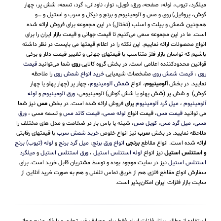
میلگرد، تیوب، لوله، صفحه، ورق، فویل، نوار، ناودانی، گرد، تسمه، شش پر، چهار
گوش، پروفیل) روی و مس و آلومینیوم و برنج و نیکل و سرب و استیل و …و
همچنین شمش و بیلت و اسلب (تختال) در این مجموعه برای فروش ارائه شده
است. ما در این مجموعه سعی می‌کنیم تا قیمت جهانی و قیمت بازار ایران را برای
انواع محصولات ارائه نماییم. این نکته را در اعلام قیمتها می بایست در نظر داشته
باشیم که نواسان بازار فلز متناسب با قیمتهای جهانی و تغییر قیمت دلار و برخی
قوانین محدودکننده اعلامی است. در بخش گروه کالایی
روی
شما می‌توانید
قیمت
روی
،
قیمت شمش روی
مشخصات شیمیایی
خرید انواع شمش روی
را ملاحظه
نمایید. در بخش
آلومینیوم
، انواع
شمش آلومینیوم
، چهار پر (چهار پهلو یا چهار
گوش) و شش پر (شش پهلو یا شش گوش) آلومینیومی،
ورق آلومینیوم
و
لوله
آلومینیوم
،
میل گرد آلومینیوم
یرای فروش ارائه شده است. در بخش
مس
نیز شما
می توانید
قیمت مس
، قیمت انواع
لوله مسی
،
قیمت کاتد مس
و تسمه مسی ،
ورق
مسی
،
میل گرد مس
،
کویل مس
، شینه یا باس بار در ضخامت و مدل های مختلف را
ملاحظه نمایید. در بخش
سرب
نیز انواع خلوص
خرید شمش سرب
با قیمتهای رقابتی
ارائه شده است. انواع مقاطع
برنجی
انواع ورق برنج
،
میل گرد برنج
و
لوله (تیوب) برنج
و استنلس استیل
نیز انواع
لوله استنلس استیل
،
ورق استنلس استیل
و
میلگرد
استنلس استیل
نیز در سایت موجود بوده و توسط مشتریان قابل خرید است. برای
سفارش انواع مقاطع فلزی هم از طریق تماس تلفنی و هم به صورت خرید آنلاین از
سایت بازار فلزات ایران امکان‌پذیر است.