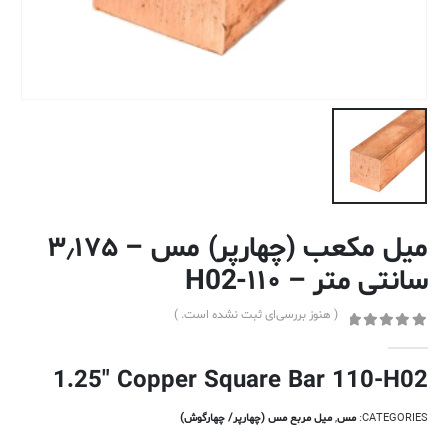
میل مکعب (چهارپر) مس – ۳٫۱۷۵
سانتی متر – ۱۱۰-H02
( هنوز بررسی‌ای ثبت نشده است. )
out of 5
0
1.25″ Copper Square Bar 110-H02
CATEGORIES:
مس
,
میل مربع مس (چهارپر/ چهارگوش)