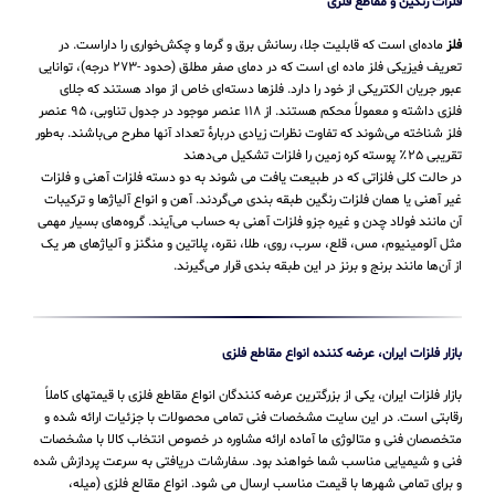
فلزات رنگین و مقاطع فلزی
فلز
ماده‌ای است که قابلیت جلا، رسانش برق و گرما و چکش‌خواری را داراست. در
تعریف فیزیکی فلز ماده ای است که در دمای صفر مطلق (حدود -۲۷۳ درجه)، توانایی
عبور جریان الکتریکی از خود را دارد. فلزها دسته‌ای خاص از مواد هستند که جلای
فلزی داشته و معمولاً محکم هستند. از ۱۱۸ عنصر موجود در جدول تناوبی، ۹۵ عنصر
فلز شناخته می‌شوند که تفاوت نظرات زیادی دربارهٔ تعداد آنها مطرح می‌باشند. به‌طور
تقریبی ۲۵٪ پوسته کره زمین را فلزات تشکیل می‌دهند
در حالت کلی فلزاتی که در طبیعت یافت می شوند به دو دسته فلزات آهنی و فلزات
غیر آهنی یا همان فلزات رنگین طبقه بندی می‌گردند. آهن و انواع آلیاژها و ترکیبات
آن مانند فولاد چدن و غیره جزو فلزات آهنی به حساب می‌‌آیند. گروه‌های بسیار مهمی
مثل آلومینیوم، مس، قلع، سرب، روی، طلا، نقره، پلاتین و منگنز و آلیاژهای هر یک
از آن‌ها مانند برنج و برنز در این طبقه‌ بندی قرار می‌‌گیرند.
بازار فلزات ایران، عرضه کننده انواع مقاطع فلزی
بازار فلزات ایران، یکی از بزرگترین عرضه کنندگان انواع مقاطع فلزی با قیمتهای کاملاً
رقابتی است. در این سایت مشخصات فنی تمامی محصولات با جزئیات ارائه شده و
متخصصان فنی و متالوژی ما آماده ارائه مشاوره در خصوص انتخاب کالا با مشخصات
فنی و شیمیایی مناسب شما خواهند بود. سفارشات دریافتی به سرعت پردازش شده
و برای تمامی شهرها با قیمت مناسب ارسال می شود. انواع مقالع فلزی (میله،