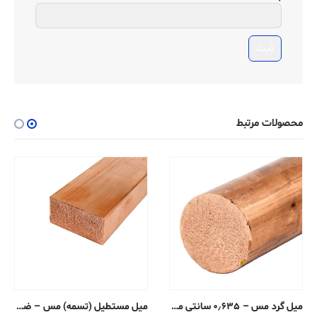
محصولات مرتبط
میل گرد مس – ۰٫۶۳۵ سانتی متر – ۱۱۰-H04
میل مستطیل (تسمه) مس – ضخامت ۰٫۱۵۸۷ ، عرض ۲٫۵۴ سانتی متر – ۱۱۰-H02