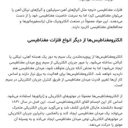
فلزات مغناطیسی «نرم» مثل آلیاژهای آهن-سیلیکون و آلیاژهای نیکل-آهن را
می‌توان مغناطیسی کرد؛ اما به سرعت خاصیت مغناطیسی خود را از دست
می‌دهند. این مواد معمولاً در صنعت الکترونیک مثل ترانسفورماتورها و
محافظ‌های مغناطیسی کاربرد دارند.
الکترومغناطیس‌ها از دیگر انواع فلزات مغناطیسی
الکترومغناطیس‌ها از پیچیده‌شدن یک سیم به دور یک هسته آهنی، نیکلی یا
کبالتی ساخته می‌شود. با عبور جریان الکتریکی از سیم پیج میدان مغناطیسی
ایجاد می‌شود؛ اما به محض آنکه جریان متوقف شود، میدان مغناطیسی هم
ناپدید خواهد شد. الکترومغناطیس‌ها برای فعالیت به برق نیاز دارند و اساس
کار آن‌ها تغییر قدرت میدان مغناطیسی از طریق کنترل جریان الکتریکی در سیم
است.
از الکترومغناطیس‌ها معمولا در موتورهای الکتریکی و ژنراتورها استفاده می‌شود.
اساس کار این اجسام القای الکترومغناطیسی است. این اصل در سال ۱۸۳۱
توسط دانشمند مایکل فارادی کشف شد و می‌گوید جریان الکتریکی متحرک
می‌تواند یک میدان مغناطیسی ایجاد کند و بالعکس. بنابراین جریان الکتریکی
در موتورهای الکتریکی نوعی میدان مغناطیسی ایجاد می‌کند و به وسیله آن
موتور را حرکت می‌دهد.