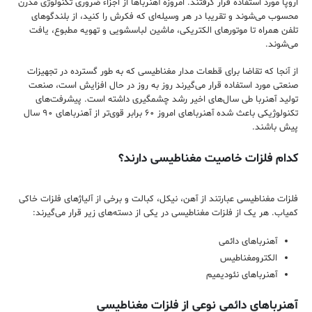
اروپا مورد استفاده قرار گرفتند. امروزه آهنرباها از اجزاء ضروری تکنولوژی مدرن
محسوب می‌شوند و تقریبا در هر وسیله‌ای که فکرش را کنید، از بلندگوهای
تلفن همراه تا موتورهای الکتریکی، ماشین لباسشویی و تهویه مطبوع، یافت
می‌شوند.
از آنجا که تقاضا برای قطعات مدار مغناطیسی که به طور گسترده در تجهیزات
صنعتی مورد استفاده قرار می‌گیرند روز به روز در حال افزایش است، صنعت
تولید آهنربا طی سال‌های اخیر رشد چشمگیری داشته است. پیشرفت‌های
تکنولوژیکی باعث شده آهنرباهای امروز ۶۰ برابر قوی‌تر از آهنرباهای ۹۰ سال
پیش باشند.
کدام فلزات خاصیت مغناطیسی دارند؟
فلزات مغناطیسی عبارتند از آهن، نیکل، کبالت و برخی از آلیاژهای فلزات خاکی
کمیاب. هر یک از فلزات مغناطیسی در یکی از دسته‌های زیر قرار می‌گیرند:
آهنرباهای دائمی
الکترومغناطیس
آهنرباهای نئودیمیم
آهنرباهای دائمی نوعی از فلزات مغناطیسی