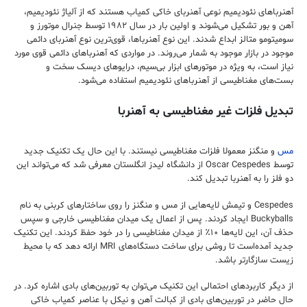
آهنرباهای نئودیمیم نوعی آهنربای خاکی کمیاب هستند که از آلیاژ نئودیمیم،
آهن و بور تشکیل می‌شوند و اولین بار در سال ۱۹۸۲ توسط جنرال موتورز و
سومیتومو متالز ابداع شدند. این نوع آهنرباها، قوی‌ترین نوع آهنربای دائمی
موجود در بازار موجود به شمار می‌روند. در مواردی که آهنرباهای دائمی قوی مورد
نیاز است، به ویژه در موتورهای ابزار بی‌سیم، درایوهای دیسک سخت و
بست‌های مغناطیسی از آهنرباهای نئودیمیم استفاده می‌شود.
تبدیل فلزات غیر مغناطیسی به آهنربا
مس
و منگنز معمولا فلزات مغناطیسی نیستند. با این حال یک تکنیک جدید
توسط Oscar Cespedes از دانشگاه لیدز انگلستان معرفی شد که می‌تواند این
دو فلز را به آهنربا تبدیل کند.
Cespedes و تیمش لایه‌هایی از مس و منگنز را روی ساختارهای کربنی به نام
Buckyballs ایجاد کردند. پس از اعمال یک میدان مغناطیسی خارجی و سپس
حذف آن، این لایه‌ها ۱۰٪ از میدان مغناطیسی را در خود حفظ کردند. این تکنیک
جدید آمده‌است تا روشی برای ساخت دستگاه‌های MRI ارائه دهد که با محیط
زیست سازگارتر باشد.
از دیگر کاربردهای احتمالی این تکنیک می‌توان به توربین‌های بادی اشاره کرد. در
حال حاضر در توربین‌های بادی از کبالت آهن و نیکل با عناصر کمیاب خاکی