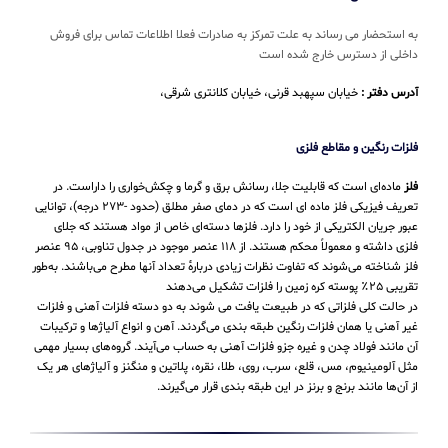
به استحضار می رساند به علت تمرکز به صادرات فعلا اطلاعات تماس برای فروش
داخلی از دسترس خارج شده است
آدرس دفتر :
خیابان سپهبد قرنی، خیابان کلانتری شرقی،
فلزات رنگین و مقاطع فلزی
فلز
ماده‌ای است که قابلیت جلا، رسانش برق و گرما و چکش‌خواری را داراست. در
تعریف فیزیکی فلز ماده ای است که در دمای صفر مطلق (حدود -۲۷۳ درجه)، توانایی
عبور جریان الکتریکی از خود را دارد. فلزها دسته‌ای خاص از مواد هستند که جلای
فلزی داشته و معمولاً محکم هستند. از ۱۱۸ عنصر موجود در جدول تناوبی، ۹۵ عنصر
فلز شناخته می‌شوند که تفاوت نظرات زیادی دربارهٔ تعداد آنها مطرح می‌باشند. به‌طور
تقریبی ۲۵٪ پوسته کره زمین را فلزات تشکیل می‌دهند
در حالت کلی فلزاتی که در طبیعت یافت می شوند به دو دسته فلزات آهنی و فلزات
غیر آهنی یا همان فلزات رنگین طبقه بندی می‌گردند. آهن و انواع آلیاژها و ترکیبات
آن مانند فولاد چدن و غیره جزو فلزات آهنی به حساب می‌‌آیند. گروه‌های بسیار مهمی
مثل آلومینیوم، مس، قلع، سرب، روی، طلا، نقره، پلاتین و منگنز و آلیاژهای هر یک
از آن‌ها مانند برنج و برنز در این طبقه‌ بندی قرار می‌‌گیرند.