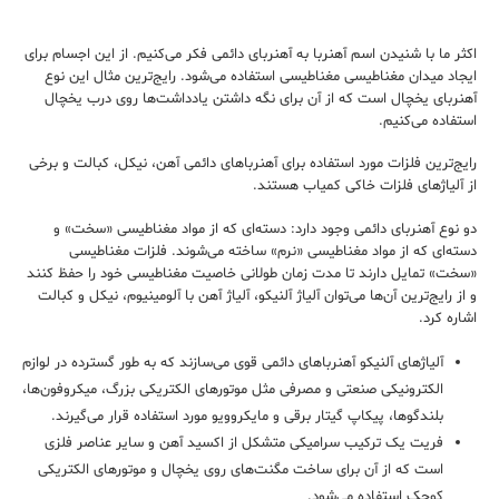
اکثر ما با شنیدن اسم آهنربا به آهنربای دائمی فکر می‌کنیم. از این اجسام برای
ایجاد میدان مغناطیسی مغناطیسی استفاده می‌شود. رایج‌ترین مثال این نوع
آهنربای یخچال است که از آن برای نگه داشتن یادداشت‌ها روی درب یخچال
استفاده می‌کنیم.
رایج‌ترین فلزات مورد استفاده برای آهنرباهای دائمی آهن، نیکل، کبالت و برخی
از آلیاژهای فلزات خاکی کمیاب هستند.
دو نوع آهنربای دائمی وجود دارد: دسته‌ای که از مواد مغناطیسی «سخت» و
دسته‌ای که از مواد مغناطیسی «نرم» ساخته می‌شوند. فلزات مغناطیسی
«سخت» تمایل دارند تا مدت زمان طولانی خاصیت مغناطیسی خود را حفظ کنند
و از رایج‌ترین آن‌ها می‌توان آلیاژ آلنیکو، آلیاژ آهن با آلومینیوم، نیکل و کبالت
اشاره کرد.
آلیاژهای آلنیکو آهنرباهای دائمی قوی می‌سازند که به طور گسترده در لوازم
الکترونیکی صنعتی و مصرفی مثل موتورهای الکتریکی بزرگ، میکروفون‌ها،
بلندگوها، پیکاپ گیتار برقی و مایکروویو مورد استفاده قرار می‌گیرند.
فریت یک ترکیب سرامیکی متشکل از اکسید آهن و سایر عناصر فلزی
است که از آن برای ساخت مگنت‌های روی یخچال و موتورهای الکتریکی
کوچک استفاده می‌شود.