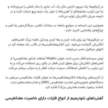
در ژنراتورها یک نیروی خارجی مثل باد، آب جاری یا بخار شفتی را می‌چرخاند و
به این ترتیب مجموعه‌ای از آهن‌رباها را حول یک سیم پیچ حرکت کرده و در
نتیجه جریان الکتریکی تولید می‌کند.
همچنین این اجسام در سوئیچ رله‌ها، در مبادلات تلفنی، سیگنال‌دهی راه آهن و
چراغ‌های راهنمایی کاربرد دارند.
در جرثقیل‌ها نیز برای بلند کردن و رها کردن وسایل نقلیه بزرگ آهنرباهای
الکتریکی گنجانده می‌شود. این الکترومغناطیس‌ها در قالب یک صفحه گرد در
انتهای جرثقیل نصب می‌شوند.
نوعی سیستم قطار مدرن تحت عنوان Maglev (مخفف شناور مغناطیسی) از
آهنرباهای الکتریکی برای معلق کردن قطار در بالای ریل استفاده می‌کند و به
این ترتیب با کاهش اصطکاک، سرعت حرکت قطار را به مراتب بیشتر می‌کند.
از کاربردهای پیشرفته الکترومغناطیس‌ها به عنوان فلزات مغناطیسی می‌توان به
دستگاه‌های تصویرسازی تشدید مغناطیسی (MRI) و شتاب‌دهنده‌های ذرات
(مانند برخورد دهنده هادرونی بزرگ) اشاره کرد.
آهنرباهای نئودیمیم از انواع فلزات دارای خاصیت مغناطیسی