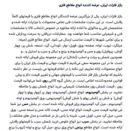
بازار فلزات ایران، عرضه کننده انواع مقاطع فلزی
بازار فلزات ایران، یکی از بزرگترین عرضه کنندگان انواع مقاطع فلزی با قیمتهای کاملاً
رقابتی است. در این سایت مشخصات فنی تمامی محصولات با جزئیات ارائه شده و
متخصصان فنی و متالوژی ما آماده ارائه مشاوره در خصوص انتخاب کالا با مشخصات
فنی و شیمیایی مناسب شما خواهند بود. سفارشات دریافتی به سرعت پردازش شده
و برای تمامی شهرها با قیمت مناسب ارسال می شود. انواع مقالع فلزی (میله،
میلگرد، تیوب، لوله، صفحه، ورق، فویل، نوار، ناودانی، گرد، تسمه، شش پر، چهار
گوش، پروفیل) روی و مس و آلومینیوم و برنج و نیکل و سرب و استیل و …و
همچنین شمش و بیلت و اسلب (تختال) در این مجموعه برای فروش ارائه شده
است. ما در این مجموعه سعی می‌کنیم تا قیمت جهانی و قیمت بازار ایران را برای
انواع محصولات ارائه نماییم. این نکته را در اعلام قیمتها می بایست در نظر داشته
باشیم که نواسان بازار فلز متناسب با قیمتهای جهانی و تغییر قیمت دلار و برخی
قوانین محدودکننده اعلامی است. در بخش گروه کالایی
روی
شما می‌توانید
قیمت
روی
،
قیمت شمش روی
مشخصات شیمیایی
خرید انواع شمش روی
را ملاحظه
نمایید. در بخش
آلومینیوم
، انواع
شمش آلومینیوم
، چهار پر (چهار پهلو یا چهار
گوش) و شش پر (شش پهلو یا شش گوش) آلومینیومی،
ورق آلومینیوم
و
لوله
آلومینیوم
،
میل گرد آلومینیوم
یرای فروش ارائه شده است. در بخش
مس
نیز شما
می توانید
قیمت مس
، قیمت انواع
لوله مسی
،
قیمت کاتد مس
و تسمه مسی ،
ورق
مسی
،
میل گرد مس
،
کویل مس
، شینه یا باس بار در ضخامت و مدل های مختلف را
ملاحظه نمایید. در بخش
سرب
نیز انواع خلوص
خرید شمش سرب
با قیمتهای رقابتی
ارائه شده است. انواع مقاطع
برنجی
انواع ورق برنج
،
میل گرد برنج
و
لوله (تیوب) برنج