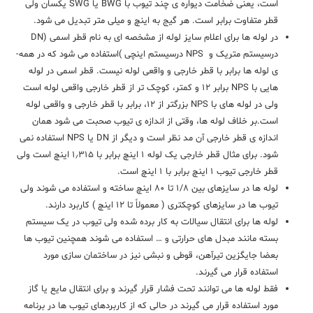
است، یعنی ضخامت دیواره­ ی چند تیوب با BWG یا SWG یکسان ولی
قطر متفاوت برابر است. هر گیج به اینچ و میلی متر تبدیل می شود.
در لوله ها برای اعلام سایز لوله از مشخصه ای به نام قطر اسمی (DN
درسیستم متریک و NPS درسیستم اینچی )استفاده می شود که در همه­
ی لوله ها برابر با قطر خارجی و واقعی لوله نیست. قطر اسمی در لوله
هایی با NPS برابر ۱۲ و کمتر، کوچک تر از قطر خارجی واقعی لوله است
ولی در لوله های با NPS بزرگتر از ۱۲، برابر با قطر خارجی و واقعی لوله
است.بر خلاف لوله ها، وقتی از اندازه­ ی تیوب صحبت می شود همان
اندازه­ ی قطر خارجی آن مد نظر است و دیگر از DN یا NPS استفاده نمی
شود. برای مثال قطر خارجی یک لوله ۱ اینچ برابر با ۱٫۳۱۵ اینچ است ولی
قطر خارجی تیوب ۱ اینچ برابر با ۱ اینچ است.
لوله ها در سایزهای بین ۱/۸ تا ۸۰ اینچ ساخته و استفاده می شوند ولی
تیوب ها در سایزهای کوچکتری ( معمولاً تا ۱۲ اینچ ) کاربرد دارند.
لوله ها برای انتقال سیالات به کار برده شده ولی تیوب در یک سیستم
بسته مانند مبدل های حرارتی و … استفاده می شوند همچنین تیوب ها
بعضا جایگزین تیرآهن، قوطی و نبشی نیز در ساختمان سازی مورد
استفاده قرار می گیرند.
فقط لوله ها می توانند تحت فشار قرار گیرند و برای انتقال مایع یا گاز
مورد استفاده قرار می گیرند در حالی که از کاربردهای تیوب ها در برنامه