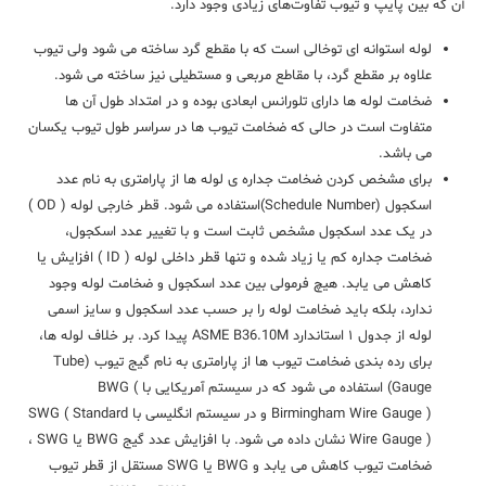
آن ‌که بین پایپ و تیوب تفاوت‌های زیادی وجود دارد.
لوله استوانه ای توخالی است که با مقطع گرد ساخته می شود ولی تیوب
علاوه بر مقطع گرد، با مقاطع مربعی و مستطیلی نیز ساخته می شود.
ضخامت لوله ها دارای تلورانس ابعادی بوده و در امتداد طول آن ها
متفاوت است در حالی که ضخامت تیوب ها در سراسر طول تیوب یکسان
می باشد.
برای مشخص کردن ضخامت جداره­ ی لوله ها از پارامتری به نام عدد
اسکجول (Schedule Number)استفاده می شود. قطر خارجی لوله ( OD )
در یک عدد اسکجول مشخص ثابت است و با تغییر عدد اسکجول،
ضخامت جداره کم یا زیاد شده و تنها قطر داخلی لوله ( ID ) افزایش یا
کاهش می یابد. هیچ فرمولی بین عدد اسکجول و ضخامت لوله وجود
ندارد، بلکه باید ضخامت لوله را بر حسب عدد اسکجول و سایز اسمی
لوله از جدول ۱ استاندارد ASME B36.10M پیدا کرد. بر خلاف لوله ها،
برای رده بندی ضخامت تیوب ها از پارامتری به نام گیج تیوب (Tube
Gauge) استفاده می شود که در سیستم آمریکایی با BWG (
Birmingham Wire Gauge ) و در سیستم انگلیسی با SWG ( Standard
Wire Gauge ) نشان داده می شود. با افزایش عدد گیج BWG یا SWG ،
ضخامت تیوب کاهش می یابد و BWG یا SWG مستقل از قطر تیوب