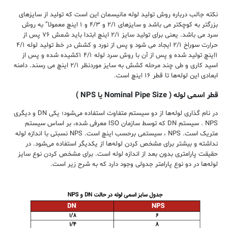
نکته جالب درباره روش تولید لوله مانیسمان این است که تولید از سایزهای
بزرگتر به کوچکتر می باشد و سایزهای ۲/۱ و ۴/۳ و ۱ اینچ معمولا” به روش
سرد می باشد. یعنی برای تولید سایز ۲/۱ اینچ ابتدا باید شمش ۷۶ پس از
حرارت سوراخ ۲/۱ ایجاد می شود و پس از نورد و کشش در خط تولید لوله ۴/۱
۱اینچ تولید شده و پس از آن با روش سرد لوله ۴/۱ ۱کشیده شده و پس از
اسید کاری و طی چند مرحله کشش به سایز موردنظر ۲/۱ اینچ می رسند. دامنه‌
ابعادی این لوله‌ها تا قطر ۱۶ اینچ است.
قطر اسمی لوله ( Nominal Pipe Size یا NPS )
در نام گذاری لوله‌ها از دو سیستم متفاوت استفاده می‌شود؛ یکی DN و دیگری
NPS . سیستم DN که توسط سازمان ISO معرفی شده، بر اساس سیستم
متریک است. NPS ، سیستمی برحسب اینچ است. NPS نسبتی با اندازه لوله
نداشته و بیشتر برای مشخص کردن لوله‌ها از یکدیگر استفاده می‌شود. در
حقیقت پارامتری بدون بعد از اندازه‌ لوله است. برای مشخص کردن نوع سایز
لوله‌ها در دو نوع پارامتر جدولی وجود دارد که به شرح زیر است.