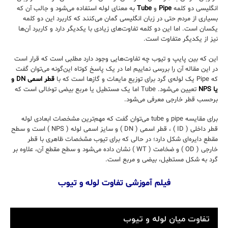
انگلیسی دو کلمه‌
Pipe
و
Tube
به معنای لوله استفاده می‌شود و جالب آن ‌که
بسیاری از مردم حتی در زبان انگلیسی گمان می‌کنند که کاربرد این دو کلمه
یکسان است. اما این دو کلمه تفاوت‌های زیادی با یکدیگر دارد و کاربرد آن‌ها
نیز از یکدیگر متفاوت است.
این که بین پایپ و تیوب چه تفاوت‌هایی وجود دارد مطلبی است که قرار است
در این مقاله آن را بررسی نماییم اما در یک پاسخ کوتاه این‌گونه می‌توان گفت
که Pipe یک لوله‌ی گرد برای توزیع مایعات و گازها است که با
قطر اسمی DN
و
یا NPS
تعیین می‌شود. Tube اما یک مستطیل یا مربع بیضی توخالی است که
برحسب قطر خارجی معرفی می‌شود.
برای مقایسه pipe و tube می‌توان گفت که مهم‌ترین مشخصات ابعادی لوله
قطر داخلی ( ID ) ، قطر اسمی ( DN ) و سایز اسمی لوله ( NPS ) است و سطح
مقطع دایره‌ای شکل‌ دارد؛ در حالی که برای تیوب مشخصات ظاهری با قطر
خارجی ( OD ) و ضخامت ( WT ) نشان داده می‌شود و سطح مقطع آن، علاوه بر
گرد به شکل مستطیل، بیضی و مربع است.
فیلم آموزشی تفاوت لوله و تیوب