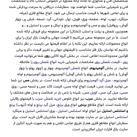
متخصصان فنی و متالوژی ما آماده ارائه مشاوره در خصوص انتخاب کالا با مشخصات
فنی و شیمیایی مناسب شما خواهند بود. سفارشات دریافتی به سرعت پردازش شده
و برای تمامی شهرها با قیمت مناسب ارسال می شود. انواع مقالع فلزی (میله،
میلگرد، تیوب، لوله، صفحه، ورق، فویل، نوار، ناودانی، گرد، تسمه، شش پر، چهار
گوش، پروفیل) روی و مس و آلومینیوم و برنج و نیکل و سرب و استیل و …و
همچنین شمش و بیلت و اسلب (تختال) در این مجموعه برای فروش ارائه شده
است. ما در این مجموعه سعی می‌کنیم تا قیمت جهانی و قیمت بازار ایران را برای
انواع محصولات ارائه نماییم. این نکته را در اعلام قیمتها می بایست در نظر داشته
باشیم که نواسان بازار فلز متناسب با قیمتهای جهانی و تغییر قیمت دلار و برخی
قوانین محدودکننده اعلامی است. در بخش گروه کالایی
روی
شما می‌توانید
قیمت
روی
،
قیمت شمش روی
مشخصات شیمیایی
خرید انواع شمش روی
را ملاحظه
نمایید. در بخش
آلومینیوم
، انواع
شمش آلومینیوم
، چهار پر (چهار پهلو یا چهار
گوش) و شش پر (شش پهلو یا شش گوش) آلومینیومی،
ورق آلومینیوم
و
لوله
آلومینیوم
،
میل گرد آلومینیوم
یرای فروش ارائه شده است. در بخش
مس
نیز شما
می توانید
قیمت مس
، قیمت انواع
لوله مسی
،
قیمت کاتد مس
و تسمه مسی ،
ورق
مسی
،
میل گرد مس
،
کویل مس
، شینه یا باس بار در ضخامت و مدل های مختلف را
ملاحظه نمایید. در بخش
سرب
نیز انواع خلوص
خرید شمش سرب
با قیمتهای رقابتی
ارائه شده است. انواع مقاطع
برنجی
انواع ورق برنج
،
میل گرد برنج
و
لوله (تیوب) برنج
و استنلس استیل
نیز انواع
لوله استنلس استیل
،
ورق استنلس استیل
و
میلگرد
استنلس استیل
نیز در سایت موجود بوده و توسط مشتریان قابل خرید است. برای
سفارش انواع مقاطع فلزی هم از طریق تماس تلفنی و هم به صورت خرید آنلاین از
سایت بازار فلزات ایران امکان‌پذیر است.