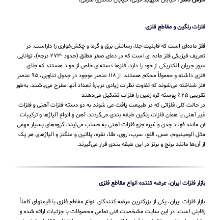
آدرس دفتر :
خیابان سپهبد قرنی، خیابان کلانتری شرقی،
فلزات رنگین و مقاطع فلزی
فلز
ماده‌ای است که قابلیت جلا، رسانش برق و گرما و چکش‌خواری را داراست. در
تعریف فیزیکی فلز ماده ای است که در دمای صفر مطلق (حدود -۲۷۳ درجه)، توانایی
عبور جریان الکتریکی از خود را دارد. فلزها دسته‌ای خاص از مواد هستند که جلای
فلزی داشته و معمولاً محکم هستند. از ۱۱۸ عنصر موجود در جدول تناوبی، ۹۵ عنصر
فلز شناخته می‌شوند که تفاوت نظرات زیادی دربارهٔ تعداد آنها مطرح می‌باشند. به‌طور
تقریبی ۲۵٪ پوسته کره زمین را فلزات تشکیل می‌دهند
در حالت کلی فلزاتی که در طبیعت یافت می شوند به دو دسته فلزات آهنی و فلزات
غیر آهنی یا همان فلزات رنگین طبقه بندی می‌گردند. آهن و انواع آلیاژها و ترکیبات
آن مانند فولاد چدن و غیره جزو فلزات آهنی به حساب می‌‌آیند. گروه‌های بسیار مهمی
مثل آلومینیوم، مس، قلع، سرب، روی، طلا، نقره، پلاتین و منگنز و آلیاژهای هر یک
از آن‌ها مانند برنج و برنز در این طبقه‌ بندی قرار می‌‌گیرند.
بازار فلزات ایران، عرضه کننده انواع مقاطع فلزی
بازار فلزات ایران، یکی از بزرگترین عرضه کنندگان انواع مقاطع فلزی با قیمتهای کاملاً
رقابتی است. در این سایت مشخصات فنی تمامی محصولات با جزئیات ارائه شده و