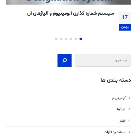
راهنمای محصول استنلس استیل (فولاد ضد زنگ)
15
۳۰۴/۳۰۴L
اسفند
جستجو
دسته بندی ها
آلومینیوم
آلیاژها
اخبار
استاندارد فلزات