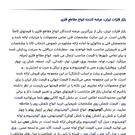
بازار فلزات ایران، عرضه کننده انواع مقاطع فلزی
بازار فلزات ایران، یکی از بزرگترین عرضه کنندگان انواع مقاطع فلزی با قیمتهای کاملاً
رقابتی است. در این سایت مشخصات فنی تمامی محصولات با جزئیات ارائه شده و
متخصصان فنی و متالوژی ما آماده ارائه مشاوره در خصوص انتخاب کالا با مشخصات
فنی و شیمیایی مناسب شما خواهند بود. سفارشات دریافتی به سرعت پردازش شده
و برای تمامی شهرها با قیمت مناسب ارسال می شود. انواع مقالع فلزی (میله،
میلگرد، تیوب، لوله، صفحه، ورق، فویل، نوار، ناودانی، گرد، تسمه، شش پر، چهار
گوش، پروفیل) روی و مس و آلومینیوم و برنج و نیکل و سرب و استیل و …و
همچنین شمش و بیلت و اسلب (تختال) در این مجموعه برای فروش ارائه شده
است. ما در این مجموعه سعی می‌کنیم تا قیمت جهانی و قیمت بازار ایران را برای
انواع محصولات ارائه نماییم. این نکته را در اعلام قیمتها می بایست در نظر داشته
باشیم که نواسان بازار فلز متناسب با قیمتهای جهانی و تغییر قیمت دلار و برخی
قوانین محدودکننده اعلامی است. در بخش گروه کالایی
روی
شما می‌توانید
قیمت
روی
،
قیمت شمش روی
مشخصات شیمیایی
خرید انواع شمش روی
را ملاحظه
نمایید. در بخش
آلومینیوم
، انواع
شمش آلومینیوم
، چهار پر (چهار پهلو یا چهار
گوش) و شش پر (شش پهلو یا شش گوش) آلومینیومی،
ورق آلومینیوم
و
لوله
آلومینیوم
،
میل گرد آلومینیوم
یرای فروش ارائه شده است. در بخش
مس
نیز شما
می توانید
قیمت مس
، قیمت انواع
لوله مسی
،
قیمت کاتد مس
و تسمه مسی ،
ورق
مسی
،
میل گرد مس
،
کویل مس
، شینه یا باس بار در ضخامت و مدل های مختلف را