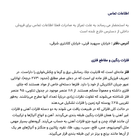
اطلاعات تماس
به استحضار می رساند به علت تمرکز به صادرات فعلا اطلاعات تماس برای فروش
داخلی از دسترس خارج شده است
آدرس دفتر :
خیابان سپهبد قرنی، خیابان کلانتری شرقی،
فلزات رنگین و مقاطع فلزی
فلز
ماده‌ای است که قابلیت جلا، رسانش برق و گرما و چکش‌خواری را داراست. در
تعریف فیزیکی فلز ماده ای است که در دمای صفر مطلق (حدود -۲۷۳ درجه)، توانایی
عبور جریان الکتریکی از خود را دارد. فلزها دسته‌ای خاص از مواد هستند که جلای
فلزی داشته و معمولاً محکم هستند. از ۱۱۸ عنصر موجود در جدول تناوبی، ۹۵ عنصر
فلز شناخته می‌شوند که تفاوت نظرات زیادی دربارهٔ تعداد آنها مطرح می‌باشند. به‌طور
تقریبی ۲۵٪ پوسته کره زمین را فلزات تشکیل می‌دهند
در حالت کلی فلزاتی که در طبیعت یافت می شوند به دو دسته فلزات آهنی و فلزات
غیر آهنی یا همان فلزات رنگین طبقه بندی می‌گردند. آهن و انواع آلیاژها و ترکیبات
آن مانند فولاد چدن و غیره جزو فلزات آهنی به حساب می‌‌آیند. گروه‌های بسیار مهمی
مثل آلومینیوم، مس، قلع، سرب، روی، طلا، نقره، پلاتین و منگنز و آلیاژهای هر یک
از آن‌ها مانند برنج و برنز در این طبقه‌ بندی قرار می‌‌گیرند.