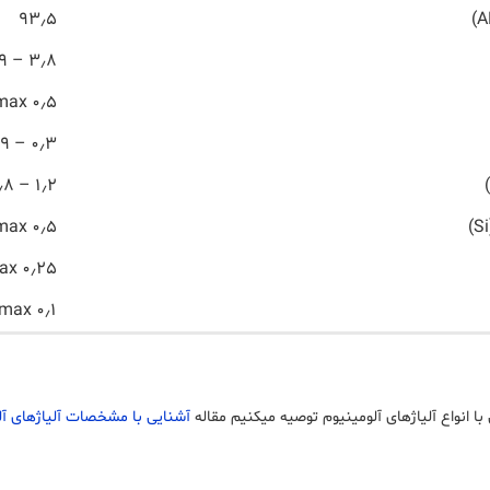
۹۳٫۵
۳٫۸ – ۴٫۹
۰٫۵ max
۰٫۳ – ۰٫۹
۱٫۲ – ۱٫۸
۰٫۵ max
۰٫۲۵ max
۰٫۱ max
با انواع آلیاژهای آلومینیوم توصیه میکنیم مقاله
آشنایی با مشخصات آلیاژهای آل