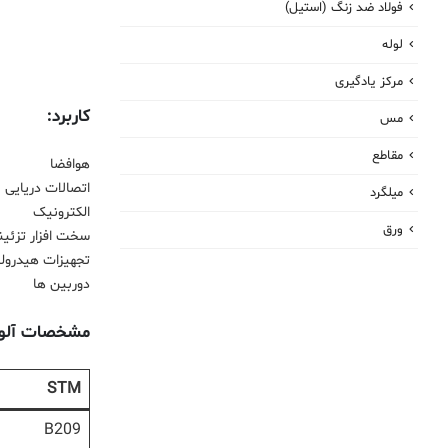
فولاد ضد زنگ (استیل)
لوله
مرکز یادگیری
کاربرد:
مس
مقاطع
هوافضا
اتصالات دریایی
میلگرد
الکترونیک
ورق
سخت افزار تزئین
تجهیزات هیدرول
دوربین ها
مشخصات آلومینی
STM
B209