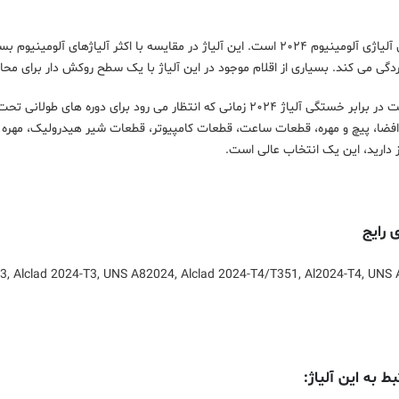
مس عنصر اصلی آلیاژی آلومینیوم ۲۰۲۴ است. این آلیاژ در مقایسه با اکثر 
 می کند. بسیاری از اقلام موجود در این آلیاژ با یک سطح روکش دار برای محافظت از مواد زی
در نهایت، مقاومت در برابر خستگی آلیاژ ۲۰۲۴ زمانی که انتظار می رو
افضا، پیچ و مهره، قطعات ساعت، قطعات کامپیوتر، قطعات شیر هیدرولیک، مهره ها
ز دارید، این یک انتخاب عالی است.
 رایج
3, Alclad 2024-T3, UNS A82024, Alclad 2024-T4/T351, Al2024-T4, UNS 
 به این آلیاژ: