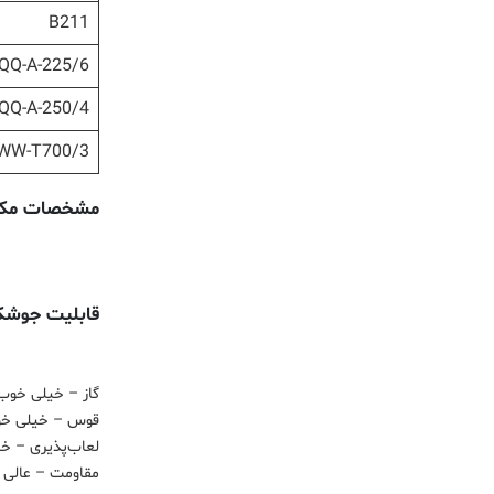
B211
QQ-A-225/6
QQ-A-250/4
WW-T700/3
مشخصات مکانیکی
قابلیت جوشکاری
گاز – خیلی خوب
قوس – خیلی خ
لعاب‌پذیری – خ
مقاومت – عالی