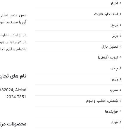
اخبار
استاندارد فلزات
آن را مستعد خوردگی
برنج
برنز
در کاربردهای هو
تحلیل بازار
بادوام و قوی نیا
تیوب (قوطی)
چدن
نام های تجاری
روی
سرب
A82024, Alclad
2024-T851
شمش، اسلب و بلوم
فرآیندها
فولاد
محصولات مرتبط