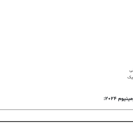
ی
یک
وم ۲۰۲۴: