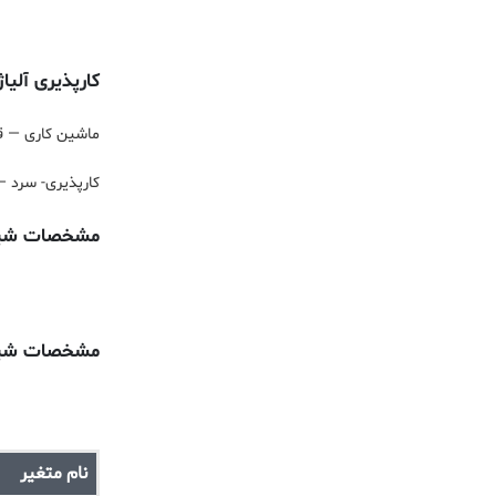
کارپذیری آلیاژ آ
ماشین کاری — ق
کارپذیری- سرد 
مشخصات شیمیای
مشخصات شیمیای
نام متغیر