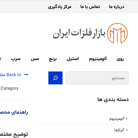
درباره ما
تماس با ما
مرکز یادگیری
روی
آلومینیوم
استیل
برنج
مس
سرب
ت
جستجو
Back to مقالات
Category:
دسته بندی ها
راهنمای محصول 
آلومینیوم
آلیاژها
توضیح مختص