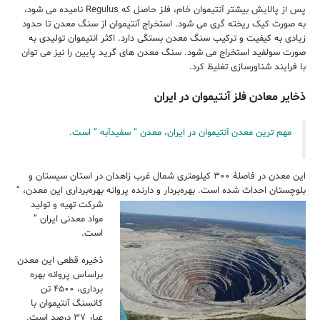
پس از پالایش بیشتر آنتیموان خام، فلز حاصل که Regulus نامیده می شود،
به صورت کیک ریخته گری می شود. استخراج آنتیموان از سنگ معدن تا حدود
زیادی به کیفیت و ترکیب سنگ معدن بستگی دارد. اکثر انتیموان تولیدی به
صورت سولفید استخراج می شود. سنگ معدن های گرید پایین را نیز می توان
با فرایند شناورسازی تغلیظ کرد.
ذخایر معادن فلز آنتیموان در ایران
مهم ترین معدن آنتیموان در ایران، معدن “ سفیدآبه ” است.
این معدن در فاصلۀ ۳۰۰ کیلومتری شمال غرب زاهدان در استان سیستان و
بلوچستان احداث شده است.
بهره‌بردار و دارنده پروانه بهره‌برداری این معدن، “
شرکت تهیه و تولید
مواد معدنی ایران ”
است.
ذخیره قطعی این معدن
براساس پروانه بهره
برداری، ۴۵۰۰ تن
کانسنگ آنتیموان با
عیار ۳۷ درصد است.