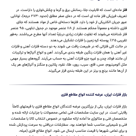
فلز
ماده‌ای است که قابلیت جلا، رسانش برق و گرما و چکش‌خواری را داراست. در
تعریف فیزیکی فلز ماده ای است که در دمای صفر مطلق (حدود -۲۷۳ درجه)، توانایی
عبور جریان الکتریکی از خود را دارد. فلزها دسته‌ای خاص از مواد هستند که جلای
فلزی داشته و معمولاً محکم هستند. از ۱۱۸ عنصر موجود در جدول تناوبی، ۹۵ عنصر
فلز شناخته می‌شوند که تفاوت نظرات زیادی دربارهٔ تعداد آنها مطرح می‌باشند. به‌طور
تقریبی ۲۵٪ پوسته کره زمین را فلزات تشکیل می‌دهند
در حالت کلی فلزاتی که در طبیعت یافت می شوند به دو دسته فلزات آهنی و فلزات
غیر آهنی یا همان فلزات رنگین طبقه بندی می‌گردند. آهن و انواع آلیاژها و ترکیبات
آن مانند فولاد چدن و غیره جزو فلزات آهنی به حساب می‌‌آیند. گروه‌های بسیار مهمی
مثل آلومینیوم، مس، قلع، سرب، روی، طلا، نقره، پلاتین و منگنز و آلیاژهای هر یک
از آن‌ها مانند برنج و برنز در این طبقه‌ بندی قرار می‌‌گیرند.
بازار فلزات ایران، عرضه کننده انواع مقاطع فلزی
بازار فلزات ایران، یکی از بزرگترین عرضه کنندگان انواع مقاطع فلزی با قیمتهای کاملاً
رقابتی است. در این سایت مشخصات فنی تمامی محصولات با جزئیات ارائه شده و
متخصصان فنی و متالوژی ما آماده ارائه مشاوره در خصوص انتخاب کالا با مشخصات
فنی و شیمیایی مناسب شما خواهند بود. سفارشات دریافتی به سرعت پردازش شده
و برای تمامی شهرها با قیمت مناسب ارسال می شود. انواع مقالع فلزی (میله،