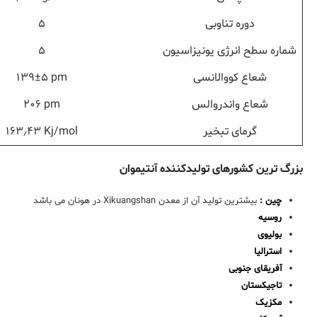
دوره تناوبی
۵
شماره سطح انرژی یونیزاسیون
۵
شعاع کووالانسی
pm
۵
±
۱۳۹
شعاع واندروالس
pm
۲۰۶
گرمای تبخیر
Kj/mol
۱۶۳٫۴۳
بزرگ ترین کشورهای تولیدکننده آنتیموان
چین :
بیشترین تولید آن از معدن Xikuangshan در هونان می باشد
روسیه
بولیوی
استرالیا
آفریقای جنوبی
تاجیكستان
مكزیک