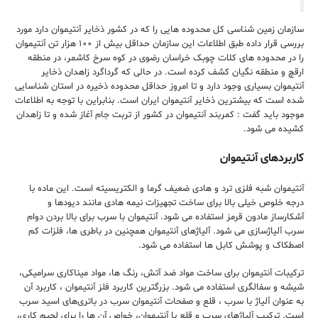
سازمان زمین شناسی کل محدوده هایی را
که در کشور ذخایر آنتیموان دارد مورد
بررسی قرار داده
طبق اطلاعات این سازمان حداقل بیش از
۱۰۰
هزار تن
آنتیموان
را در محدوده های کلات چوبک خراسان
رضوی
در کوه سرخ کاشمر، در منطقه
ارقچ و منطقه نگیان کشف
کرده است. در حالی که گرداگرد زاهدان ذخایر
آنتیموان
بسیاری وجود دارد و تا امروز حداقل محدوده ذخیره در
استان شناسایی
شده است که بیشترین ذخایر آنتیموان
ایران است. بنابراین با توجه به اطلاعات
موجود باید گفت :
کمربند آنتیموان در کشور از تربت جام آغاز شده و
تا زاهدان
کشیده می شود.
کاربردهای آنتیموان
آنتیموان شبه فلزی ترد و هادی ضعیف گرما و الکتریسیته است. این ماده با
درجه خلوص خیلی بالا برای ساخت تجهیزات نیمه هادی مانند دیودها و
آشکارساز مادون قرمز استفاده می شود. آنتیموان با سرب برای بالا بردن دوام
سرب آلیاژسازی می شود. آلیاژهای آنتیموان همچنین در باطری ها، فلزات کم
اصطکاک و پوشش کابل ها استفاده می شود.
ترکیبات آنتیموان برای ساخت مواد ضد آتش، رنگ ها، مواد میناکاری سرامیکی،
شیشه و سفالگری استفاده می شود. بزرگترین کاربرد فلز آنتیموان ، کاربرد آن
به عنوان آلیاژ با سرب ، قلع و صفحات آنتیموان سرب در باتری‌های اسید‌ سرب
است. ترکیب آلیاژهای سرب و قلع با آنتیموان، خواص آن ها را برای لحیم کاری،