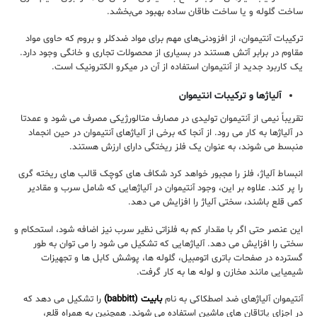
ساخت گلوله و یا ساخت طاقان ساده بهبود می‌بخشد.
ترکیبات آنتیموان، از افزودنی‌های مهم برای مواد ضد‌کلر و بروم که حاوی مواد
مقاوم در برابر آتش هستند در بسیاری از محصولات تجاری و خانگی وجود دارد.
یک کاربرد جدید از آنتیموان استفاده از آن در میکرو الکترونیک است.
آلیاژها و ترکیبات انتیموان
تقریباً نیمی از آنتیموان تولیدی در مصارف متالورژیکی مصرف می شود و عمدتا
در آلیاژها به کار می رود. از آنجا که برخی از آلیاژهای آنتیموان در حین انجماد
منبسط می شوند، به عنوان یک فلز ریختگی دارای ارزش هستند.
انبساط آلیاژ، فلز را مجبور خواهد کرد شکاف های کوچک قالب های ریخته گری
را پر کند. علاوه بر این، وجود آنتیموان در آلیاژهایی که شامل سرب و مقادیر
کمی قلع باشند، سختی آلیاژ را افزایش می دهد.
این عنصر حتی اگر با مقدار کم به فلزاتی نظیر سرب نیز اضافه شود، استحکام و
سختی را افزایش می دهد. آلیاژهایی که تشکیل می شود را می توان به طور
گسترده در صفحات باتری اتومبیل، گلوله ها، پوشش کابل ها و تجهیزات
شیمیایی مانند مخازن و لوله ها به کار گرفت.
آنتیموان آلیاژهای ضد اصطکاکی به نام
بابیت (babbitt)
را تشکیل می دهد که
در اجزای یاتاقان های ماشین استفاده می شوند. همچنین به همراه قلع،