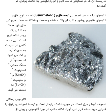
کاربست آن ها در صنایعی مانند دارو و لوازم آرایشی به حالت پودری در
آمده‌اند.
آنتیموان یک عنصر شیمیایی
نیمه فلزی ( Semimetalic )
است. نوع فلزی
انتیموان ظاهری روشن و نقره ای رنگ داشته و سخت و شکننده است. فرم غیر
فلزی آن
عمدتا
به شکل یک
پودر خاکستری
است. این ماده
گاهی در طبیعت
به صورت آزاد
یافت می شود.
اما معمولاً از
سنگ معدن “
استبنیت ”
(Sb
S
) و “
2
3
والنتینیت ”
(Sb
O
) به
2
3
دست می آید.
آنتیموان رسانای
ضعیف گرما و برق است. در هوای خشک پایدار است و توسط اسیدهای رقیق یا
قلیایی مورد حمله قرار نمی گیرد. نکته جالب در مورد آنتیموان و برخی از