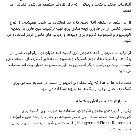
آلیاژهایی مانند بریتانیا و پیوتر را که برای ظروف استفاده می شود، تشکیل می
دهد.
از این عنصر به عنوان آلیاژ لحیم کاری نیز استفاده می شود. همچنین، از انواع
بسیار خالص آن در فناوری نیمه هادی برای تهیه ترکیبات بین فلزی با ایندیم،
آلومینیوم و آنتیمونید گالیوم برای دیودها و ردیاب های مادون قرمز استفاده می
شود.
از ترکیبات آنتیموان ( به خصوص تری‌اکسید ) به عنوان مواد بازدارندۀ آتش در
رنگ ها، پلاستیک ها، انواع لاستیک و منسوجات به طور گسترده ای استفاده می
شود. از چندین ترکیب دیگر آنتیموان به طور مستقل به عنوان رنگدانه استفاده
می شود.
ماده Tartar Emetic که یک نمک آلی آنتیموان است، در صنایع نساجی برای
کمک به اتصال برخی از رنگ ها به پارچه استفاده می شود.
بازدارنده های آتش و شعله
یکی از کاربردهای معمول آنتیموان، استفاده به صورت تری اکسید برای
کاربردهای ضد شعله است. این عنصر همیشه در کنار بازدارنده های هالوژنه (
Halogenated Flame Retardants ) استفاده می شود. البته به جز پلیمرهای
حاوی هالوژن.