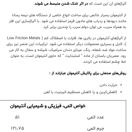
آلیاژهای آن این است که
در اثر خنک شدن منبسط می شوند
.
از آنتیموان بسیار خالص برای ساخت انواع خاصی از دستگاه های نیمه رسانا
مانند دیودها و ردیاب های مادون قرمز استفاده می شود. با آلیاژسازی این فلز
به همراه سرب، می توان دوام سرب را چندین برابر کرد.
از آلیاژهای آنتیموان در باتری ها، فلزات با اصطکاک کم ( Low Friction Metals
)، کابل و بسیاری محصولات دیگر استفاده می شود. ترکیبات این عنصر نیز برای
ساخت مواد ضد شعله، رنگ، مینای دندان سرامیک، شیشه و سفال به کار می
رود. مصریان باستان از ماده “ استبنایت ” که حاوی آنتیموان است، به عنوان
خط چشم استفاده می کردند.
روش‌های صنعتی برای پالایش آنتیموان عبارتند از :
حرارت دادن
کاهش‌کربن و یا کاهش مستقیم اتیبنیت با آهن
خواص اتمی، فیزیکی و شیمیایی آنتیموان
عدد اتمی
۵۱
جرم اتمی
۱۲۱٫۷۵