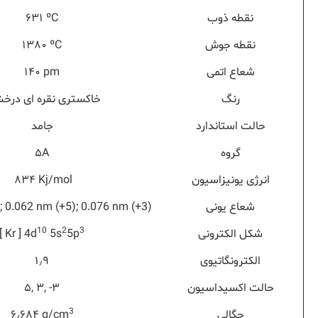
نقطه ذوب
ºC
۶۳۱
نقطه جوش
ºC
۱۳۸۰
شعاع اتمی
pm
۱۴۰
رنگ
خاکستری نقره ای درخ
حالت استاندارد
جامد
گروه
۵A
انرژی یونیزاسیون
Kj/mol
۸۳۴
شعاع یونی
); 0.062 nm (+5); 0.076 nm (+3)
10
2
3
شکل الکترونی
5p
5s
[ Kr ] 4d
الکترونگاتیوی
۱٫۹
حالت اکسیداسیون
۵, ۳, -۳
3
چگالی
g/cm
۶٫۶۸۴