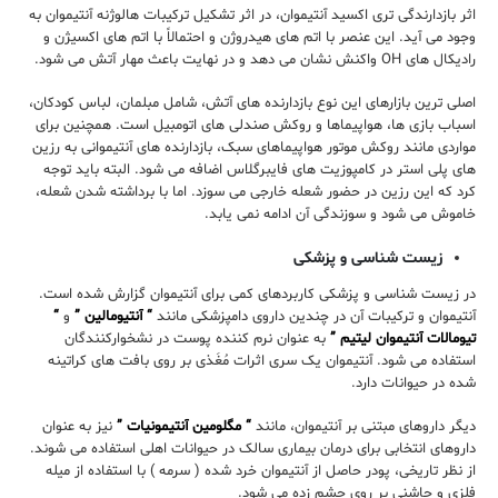
اثر بازدارندگی تری اکسید آنتیموان، در اثر تشکیل ترکیبات هالوژنه آنتیموان به
وجود می آید. این عنصر با اتم های هیدروژن و احتمالاً با اتم های اکسیژن و
رادیکال های OH واکنش نشان می دهد و در نهایت باعث مهار آتش می شود.
اصلی ترین بازارهای این نوع بازدارنده های آتش، شامل مبلمان، لباس کودکان،
اسباب بازی ها، هواپیماها و روکش صندلی های اتومبیل است. همچنین برای
مواردی مانند روکش موتور هواپیماهای سبک، بازدارنده های آنتیموانی به رزین
های پلی استر در کامپوزیت های فایبرگلاس اضافه می شود. البته باید توجه
کرد که این رزین در حضور شعله خارجی می سوزد. اما با برداشته شدن شعله،
خاموش می شود و سوزندگی آن ادامه نمی یابد.
زیست شناسی و پزشکی
در زیست شناسی و پزشکی کاربردهای کمی برای آنتیموان گزارش شده است.
آنتیموان و ترکیبات آن در چندین داروی دامپزشکی مانند
“ آنتیومالین ”
و
“
تیومالات آنتیموان لیتیم ”
به عنوان نرم کننده پوست در نشخوارکنندگان
استفاده می شود. آنتیموان یک سری اثرات مُغَذی بر روی بافت های کراتینه
شده در حیوانات دارد.
دیگر داروهای مبتنی بر آنتیموان، مانند
“ مگلومین آنتیمونیات ”
نیز به عنوان
داروهای انتخابی برای درمان بیماری سالک در حیوانات اهلی استفاده می شوند.
از نظر تاریخی، پودر حاصل از آنتیموان خرد شده ( سرمه ) با استفاده از میله
فلزی و چاشنی بر روی چشم زده می شود.