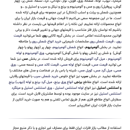
میلگرد، تیوب، لوله، صفحه، ورق، فویل، نوار، ناودانی، گرد، تسمه، شش پر، چهار
گوش، پروفیل) روی و مس و آلومینیوم و برنج و نیکل و سرب و استیل و …و
همچنین شمش و بیلت و اسلب (تختال) در این مجموعه برای فروش ارائه شده
است. ما در این مجموعه سعی می‌کنیم تا قیمت جهانی و قیمت بازار ایران را برای
انواع محصولات ارائه نماییم. این نکته را در اعلام قیمتها می بایست در نظر داشته
باشیم که نواسان بازار فلز متناسب با قیمتهای جهانی و تغییر قیمت دلار و برخی
قوانین محدودکننده اعلامی است. در بخش گروه کالایی
روی
شما می‌توانید
قیمت
روی
،
قیمت شمش روی
مشخصات شیمیایی
خرید انواع شمش روی
را ملاحظه
نمایید. در بخش
آلومینیوم
، انواع
شمش آلومینیوم
، چهار پر (چهار پهلو یا چهار
گوش) و شش پر (شش پهلو یا شش گوش) آلومینیومی،
ورق آلومینیوم
و
لوله
آلومینیوم
،
میل گرد آلومینیوم
یرای فروش ارائه شده است. در بخش
مس
نیز شما
می توانید
قیمت مس
، قیمت انواع
لوله مسی
،
قیمت کاتد مس
و تسمه مسی ،
ورق
مسی
،
میل گرد مس
،
کویل مس
، شینه یا باس بار در ضخامت و مدل های مختلف را
ملاحظه نمایید. در بخش
سرب
نیز انواع خلوص
خرید شمش سرب
با قیمتهای رقابتی
ارائه شده است. انواع مقاطع
برنجی
انواع ورق برنج
،
میل گرد برنج
و
لوله (تیوب) برنج
و استنلس استیل
نیز انواع
لوله استنلس استیل
،
ورق استنلس استیل
و
میلگرد
استنلس استیل
نیز در سایت موجود بوده و توسط مشتریان قابل خرید است. برای
سفارش انواع مقاطع فلزی هم از طریق تماس تلفنی و هم به صورت خرید آنلاین از
سایت بازار فلزات ایران امکان‌پذیر است.
استفاده از مطالب بازار فلزات ایران فقط برای مصارف غیر تجاری و با ذکر منبع مجاز