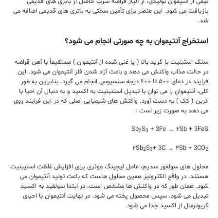
نیمی از آنتیموان تولیدی، از آلیاژ قراضه سرب حاصل از باتری های قدیمی
بازیافت می شود. این عنصر برای تأمین سختی به باتری های قدیمی اضافه می
شد.
استخراج آنتیموان به چه صورتی انجام می شود؟
سنگ استبنیت با گرید بالا ( یا غنی شده از آنتیموان ) مستقیماً با آهن قراضه
در حالت مذاب واکنش می دهد و باعث آزاد شدن فلز آنتیموان می شود. این
فرایند در دمای ۵۰۰ تا ۶۰۰ درجه سلسیوس انجام می گیرد. بنابراین به طور
کلی، آنتیموان را می توان با تبدیل استنبنیت به اکسید و به دنبال آن احیا با
کربن ( کک ) به دست آورد. واکنش های شیمیایی اصلی که در این فرایند روی
می دهد به صورت زیر است :
Sb
S
+ 3Fe → ۲Sb + 3FeS
2
3
۲Sb
S
+ 3C → ۴Sb + 3CO
2
3
2
محلول های سولفور سدیم، عامل لیچینگ موثری برای افزایش غلظت استیبنیت
هستند. در واقع الکترولیز همین محلول هاست که باعث تولید آنتیموان می
شود. همان طور که در واکنش ها مشخص است، در ابتدا سولفید به اکسید
تبدیل می شود. سپس محصول پخته می شود. در نهایت آنتیموان با احیای
کربوترمال از اکسید جدا می شود.