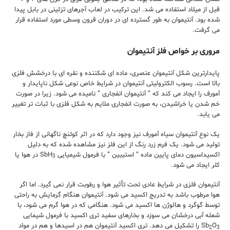
قبل از میلاد استفاده می شد. این ترکیب در لعاب آجرهای تزئینی در بابل پیدا
شده بود. آنتیموان به طور گسترده ای در دوران قرون وسطی مورد استفاده قرار
می گرفت.
مروری بر خواص فلز آنتیموان
پایدارترین شکل آنتیموان عنصری، ماده ای شکننده و نقره ای با درخشش فلزی
بالا است. رسوب الکترولیتی آنتیموان در شرایط خاص نوعی شکل ناپایدار و
آمورف را ایجاد می کند که “ آنتیموان انفجاری ” نامیده می شود. زیرا در صورت
خم شدن یا خراشیدن، به صورت انفجاری ملایم به شکل فلزی با ثبات تر تغییر
می یابد.
یک نوع آنتیموان سیاه آمورف نیز وجود دارد که در اثر کوئنچ ناگهانی از فاز بخار
تولید می شود. یک فرم زرد رنگ از این فلز نیز مشاهده شده که به دلیل
اکسیداسیون دمای پایین ماده “ استیبین ” با فرمول شیمیایی SbH
در هوا یا
3
کلر ایجاد می شود.
آنتیموان فلزی در شرایط عادی تحت تأثیر هوا و رطوبت قرار نمی گیرد. اما اگر
هوا مرطوب باشد به تدریج اکسید می شود. آنتیموان هنگام گرمایش به راحتی
توسط گوگرد و هالوژن ها اکسید می شود. هنگامی که در هوا گرم می شود، با
شعله آبی درخشان می سوزد و بخارهای سفید تری اکسید با فرمول شیمایی
O
Sb
را تشکیل می دهد. تری اکسید آنتیموان هم در اسیدها و هم در مواد
2
3