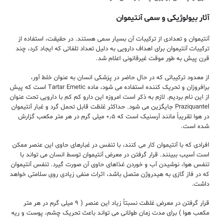
آثار بیولوژیکی و سمی آنتیموان
آنتیموان و تعدادی از ترکیبات آن بسیار سمی هستند. در حقیقت، استفاده از
ترکیبات آنتیموان برای اهداف دارویی به دلیل تعداد تلفاتی که ایجاد کرد، چند
قرن پیش به طور موقت غیرقانونی اعلام شد.
از معدود ترکیباتی که در حال حاضر در پزشکی انسان به عنوان خلط آور،
برافروزان و تحریک کننده استفاده می شود، ماده Tartar Emetic است که پیش
از این نام بردیم. لازم به ذکر است امروزه این دارو کم کم با دارویی تحت عنوان
Praziquantel جایگزین می شود. حداکثر غلظت قابل تحمل گرد و غبار آنتیموان
در هوا تقریباً مانند آرسنیک است که ۰٫۵ میلی گرم در هر متر مکعب گزارش
شده است.
افرادی که با آنتیموان کار می کنند، با تنفس در غبارهای حاوی این عنصر ممکن
است آسیب ببینند. قرار گرفتن در معرض آنتیموان توسط انسان می تواند با
تنفس هوا، نوشیدن آب و خوردن غذاهای حاوی آن صورت گیرد. تنفس آنتیموان
که در فاز گازی به هیدروژن متصل باشد، اثرات منفی زیادی روی سلامتی خواهد
داشت.
قرار گرفتن در معرض غلظت نسبتاً زیاد این عنصر ( ۹ میلی گرم در هر متر
مکعب هوا ) برای مدت زمان طولانی می تواند باعث تحریک چشم، پوست و ریه