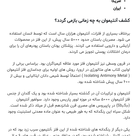
آمریكا
ایران
کشف آنتیموان به چه زمانی بازمی گردد؟
برخلاف بسیاری از فلزات، آنتیموان هزاران سال است که توسط انسان استفاده
می شود. مصریان باستان حدود ۵۰۰۰ سال پیش، از این فلز در محصولات
آرایشی و دارویی استفاده می کردند. پزشکان یونان باستان پودرهای آن را برای
درمان اختلالات پوستی تجویز می کردند.
در قرون وسطی نیز آنتیموان فلز مورد علاقه کیمیاگران بود. براساس برخی از
اولین کتاب های متالورژی در اروپا، روش های اولیه برای جداسازی فلز آنتیموان
( Isolating Antimony Metal ) احتمالاً توسط شیمی دانان ایتالیایی و بیش از
۶۰۰ سال پیش شناخته شده بود.
آنتیموان و ترکیبات آن در گذشته بسیار شناخته شده بود و یک گلدان از جنس
فلز آنتیموان ۵۰۰۰ ساله در موزه لوور پاریس وجود دارد. سولفور آنتیموان
(Sb
S
) در پاپیروس های مصری قرن شانزدهم قبل از میلاد ذکر شده است.
۲
۳
شکل سیاه این رنگدانه که به طور طبیعی به عنوان ماده معدنی استبنیت وجود
دارد.
یکی دیگر از رنگدانه های شناخته شده از این فلز ،آنتیمون سرب زرد بود که در
تمدن کلدانی شناخته شده بود، که در مناطق جنوبی عراق در قرن های ۶ و ۷