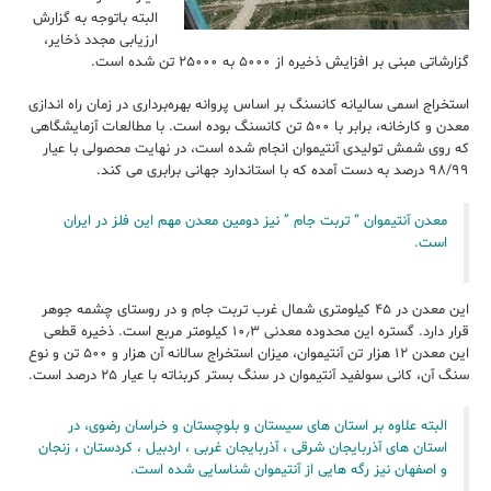
البته باتوجه به گزارش
ارزیابی مجدد ذخایر،
گزارشاتی مبنی بر افزایش ذخیره از ۵۰۰۰ به ۲۵۰۰۰ تن شده است.
استخراج اسمی سالیانه کانسنگ بر اساس پروانه بهره‌برداری در زمان راه اندازی
معدن و کارخانه، برابر با ۵۰۰ تن کانسنگ بوده است. با مطالعات آزمایشگاهی
که روی شمش تولیدی آنتیموان انجام شده است، در نهایت محصولی با عیار
۹۸/۹۹ درصد به دست آمده که با استاندارد جهانی برابری می ‌کند.
معدن آنتیموان “ تربت جام ” نیز دومین معدن مهم این فلز در ایران
است.
این معدن در ۴۵ كيلومتری شمال غرب تربت جام و در روستای چشمه جوهر
قرار دارد. گستره اين محدوده معدنی ۱۰٫۳ كيلومتر مربع است. ذخيره قطعی
اين معدن ۱۲ هزار تن آنتيموان، ميزان استخراج سالانه آن هزار و ۵۰۰ تن و نوع
سنگ آن، كانی سولفيد آنتيموان در سنگ بستر كربناته با عيار ۲۵ درصد است.
البته علاوه بر استان های سیستان و بلوچستان و خراسان رضوی، در
استان های
آذربایجان
شرقی ، آذربایجان غربی ،
اردبیل ،
کردستان ،
زنجان
و
اصفهان نیز رگه هایی از آنتیموان شناسایی شده است.