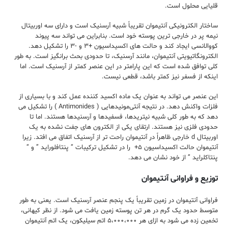
قلیایی محلول است.
ساختار الکترونیکی آنتیموان تقریباً شبیه آرسنیک است و دارای سه اوربیتال
نیمه پر در خارجی ترین پوسته خود است. بنابراین می تواند سه پیوند
کووالانسی ایجاد کند و حالت های اکسیداسیون +۳ و -۳ را تشکیل دهد.
الکترونگاتیویتی آنتیموان، مانند آرسنیک، تا حدودی بحث برانگیز است. به طور
کلی توافق شده است که این پارامتر در این عنصر کمتر از آرسنیک است. اما
اینکه از فسفر نیز کمتر باشد، قطعی نیست.
این عنصر می تواند به عنوان یک ماده اکسید کننده عمل کند و با بسیاری از
فلزات واکنش دهد. در نتیجه آنتی‌مونیدهایی ( Antimonides ) را تشکیل می
دهد که به طور کلی شبیه نیتریدها، فسفیدها و آرسنیدها هستند. اما تا
حدودی فلزی نیز هستند. ارتقای یکی از الکترون های جفت نشده به یک
اوربیتال d خارجی ظاهراً در آنتیموان راحت تر از آرسنیک اتفاق می افتد. زیرا
آنتیموان حالت اکسیداسیون ۵+ را در تشکیل ترکیبات “ پنتافلوراید ” و “
پنتاکلراید ” از خود نشان می دهد.
توزیع و فراوانی آنتیموان
فراوانی آنتیموان در زمین تقریباً یک پنجم عنصر آرسنیک است. یعنی به طور
متوسط حدود یک گرم در هر تن پوسته زمین یافت می شود. از نظر کیهانی،
تخمین زده می شود به ازای هر ۵،۰۰۰،۰۰۰ اتم سیلیکون، یک اتم آنتیموان