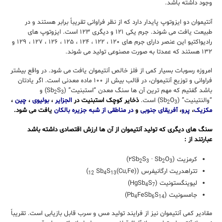
وجود داشته باشد.
آنتیموان دو ایزوتوپ پایدار دارد که از نظر فراوانی تقریباً برابر هستند و در
طبیعت یافت می شوند. جرم یکی ۱۲۱ و دیگری ۱۲۳ است. ایزوتوپ های
رادیواکتیو این عنصر دارای جرم های ۱۲۰ ، ۱۲۲ ، ۱۲۴ ، ۱۲۵ ، ۱۲۶ ، ۱۲۷ ، ۱۲۹ و
۱۳۲ هستند که عمدتا به صورت مصنوعی تولید می شوند.
امروزه رسوبات بسیار کمی از فلز خالص آنتیموان یافت می شود. در واقع بیشتر
فراوانی و توزیع آنتیموان، در قالب بیش از ۱۰۰ ماده معدنی است. اگر یادتان
باشد گفتیم که مهم ترین آن ها سنگ معدن “استبنیت” (Sb
S
) و
2
3
“والنتینیت” (Sb
O
) است.
ذخایر کوچک استبنیت در
الجزایر
،
بولیوی
،
چین
،
2
3
مکزیک
،
پرو
،
آفریقای جنوبی
و
در مناطقی از شبه جزیره بالکان
یافت می شود.
سنگ های دیگری که تولید آنتیموان از آن ها ارزش اقتصادی داشته باشد
عبارتند از :
کرمزیت (۲Sb
O
· Sb
S
)
2
3
2
3
تتراهدریت ارگانیفرس ((Cu,Fe)
S
Sb
)
12
4
13
لیوینگستونیت (HgSb
S
)
4
7
جامسونیت (Pb
S
FeSb
)
4
6
14
مقادیر کمی آنتیموان نیز از فرایند تولید مس و سرب قابل بازیابی است. تقریباً