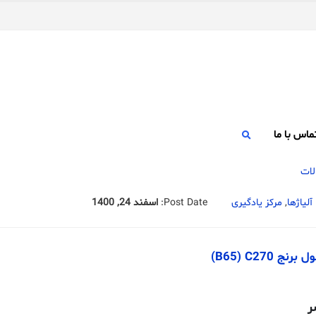
ماس با ما
آلیاژها
,
مرکز یادگیری
Post Date:
اسفند 24, 1400
 B65) C270)
ر