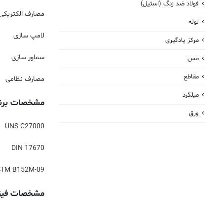
فولاد ضد زنگ (استیل)
مصارف الکتریکی
لوله
لامپ سازی
مرکز یادگیری
سماور سازی
مس
مقاطع
مصارف نظامی
میلگرد
مشخصات برنج 5
ورق
UNS C27000
DIN 17670
TM B152M-09
مشخصات فیزی