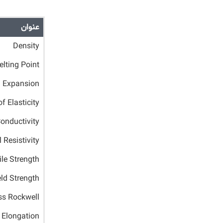
عنوان
Density
lting Point
 Expansion
f Elasticity
onductivity
l Resistivity
le Strength
eld Strength
s Rockwell
Elongation