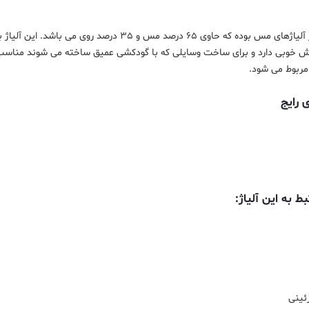
 رایج
 به این آلیاژ:
ئینی