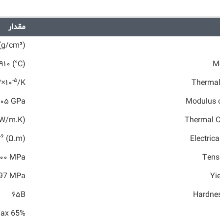
مقدار
۵ (g/cm³)
۹۱۰ (°C)
Me
-۵
۰۳×۱۰
/K
Thermal
۱۰۵ GPa
Modulus o
(W/m.K)
Thermal C
-۶
(Ω.m)
Electrica
۴۰۰ MPa
Tensi
97 MPa
Yi
۶۵B
Hardnes
ax 65%