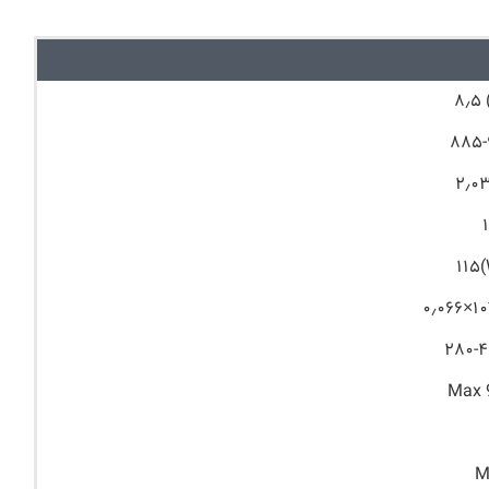
۸٫
۸۸۵-
۲٫
۱۱۵
۰٫۰۶۶×۱۰
۲۸۰-
Max 
M