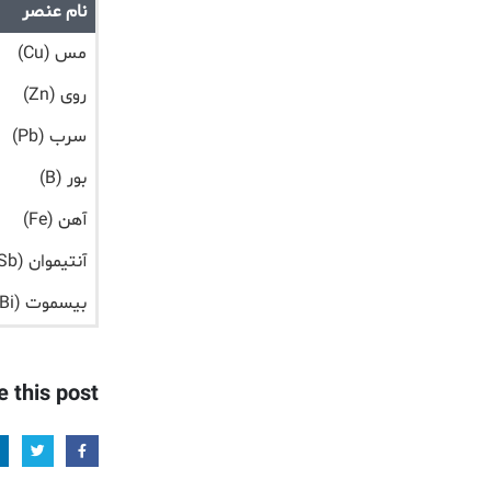
نام عنصر
مس (Cu)
روی (Zn)
سرب (Pb)
بور (B)
آهن (Fe)
آنتیموان (Sb)
بیسموت (Bi)
e this post