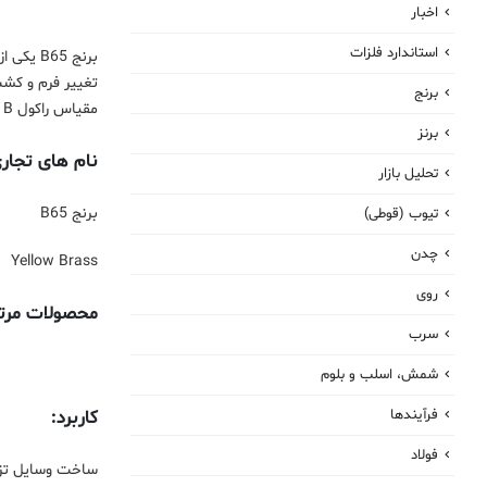
اخبار
استاندارد فلزات
برنج
مقیاس راکول B مربوط می شود.
برنز
نام های تجاری
تحلیل بازار
برنج B65
تیوب (قوطی)
چدن
Yellow Brass
روی
محصولات مرتبط
سرب
شمش، اسلب و بلوم
فرآیندها
کاربرد:
فولاد
ساخت وسایل تز