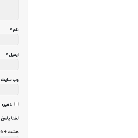
نام
*
ایمیل
*
وب‌ سایت
ذخیره ن
لطفا پاسخ ر
هشت + 6 =