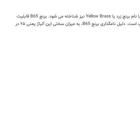
برنج B65 یکی از آلیاژهای مس بوده که حاوی ۶۵ درصد مس و ۳۵ درصد روی می باشد. این آلیاژ با نام برنج زرد یا Yellow Brass نیز شناخته می شود. برنج B65 قابلیت
تغییر فرم و کشش خوبی دارد و برای ساخت وسایلی که با گودکشی عمیق ساخته می شوند مناسب است. دلیل نامگذاری برنج B65، به میزان سختی این آلیاژ یعنی ۶۵ در