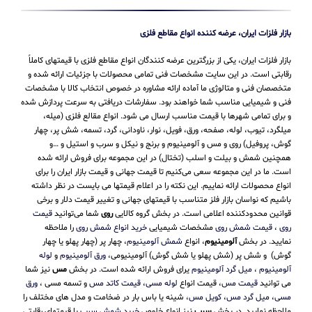
بازار فلزات ایران، عرضه کننده انواع مقاطع فلزی
بازار فلزات ایران، یکی از بزرگترین عرضه کنندگان انواع مقاطع فلزی با قیمتهای کاملاً
رقابتی است. در این سایت مشخصات فنی تمامی محصولات با جزئیات ارائه شده و
متخصصان فنی و متالوژی ما آماده ارائه مشاوره در خصوص انتخاب کالا با مشخصات
فنی و شیمیایی مناسب شما خواهند بود. سفارشات دریافتی به سرعت پردازش شده
و برای تمامی شهرها با قیمت مناسب ارسال می شود. انواع مقالع فلزی (میله،
میلگرد، تیوب، لوله، صفحه، ورق، فویل، نوار، ناودانی، گرد، تسمه، شش پر، چهار
گوش، پروفیل) روی و مس و آلومینیوم و برنج و نیکل و سرب و استیل و …و
همچنین شمش و بیلت و اسلب (تختال) در این مجموعه برای فروش ارائه شده
است. ما در این مجموعه سعی می‌کنیم تا قیمت جهانی و قیمت بازار ایران را برای
انواع محصولات ارائه نماییم. این نکته را در اعلام قیمتها می بایست در نظر داشته
باشیم که نواسان بازار فلز متناسب با قیمتهای جهانی و تغییر قیمت دلار و برخی
قوانین محدودکننده اعلامی است. در بخش گروه کالایی
روی
شما می‌توانید
قیمت
روی
،
قیمت شمش روی
مشخصات شیمیایی
خرید انواع شمش روی
را ملاحظه
نمایید. در بخش
آلومینیوم
، انواع
شمش آلومینیوم
، چهار پر (چهار پهلو یا چهار
گوش) و شش پر (شش پهلو یا شش گوش) آلومینیومی،
ورق آلومینیوم
و
لوله
آلومینیوم
،
میل گرد آلومینیوم
یرای فروش ارائه شده است. در بخش
مس
نیز شما
می توانید
قیمت مس
، قیمت انواع
لوله مسی
،
قیمت کاتد مس
و تسمه مسی ،
ورق
مسی
،
میل گرد مس
،
کویل مس
، شینه یا باس بار در ضخامت و مدل های مختلف را
ملاحظه نمایید. در بخش
سرب
نیز انواع خلوص
خرید شمش سرب
با قیمتهای رقابتی