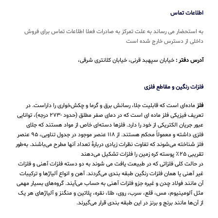
اطلاعات تماس
به استحضار می رساند به علت تمرکز به صادرات فعلا اطلاعات تماس برای فروش
داخلی از دسترس خارج شده است
آدرس دفتر :
خیابان سپهبد قرنی، خیابان کلانتری شرقی،
فلزات رنگین و مقاطع فلزی
فلز
ماده‌ای است که قابلیت جلا، رسانش برق و گرما و چکش‌خواری را داراست. در
تعریف فیزیکی فلز ماده ای است که در دمای صفر مطلق (حدود -۲۷۳ درجه)، توانایی
عبور جریان الکتریکی از خود را دارد. فلزها دسته‌ای خاص از مواد هستند که جلای
فلزی داشته و معمولاً محکم هستند. از ۱۱۸ عنصر موجود در جدول تناوبی، ۹۵ عنصر
فلز شناخته می‌شوند که تفاوت نظرات زیادی دربارهٔ تعداد آنها مطرح می‌باشند. به‌طور
تقریبی ۲۵٪ پوسته کره زمین را فلزات تشکیل می‌دهند
در حالت کلی فلزاتی که در طبیعت یافت می شوند به دو دسته فلزات آهنی و فلزات
غیر آهنی یا همان فلزات رنگین طبقه بندی می‌گردند. آهن و انواع آلیاژها و ترکیبات
آن مانند فولاد چدن و غیره جزو فلزات آهنی به حساب می‌‌آیند. گروه‌های بسیار مهمی
مثل آلومینیوم، مس، قلع، سرب، روی، طلا، نقره، پلاتین و منگنز و آلیاژهای هر یک
از آن‌ها مانند برنج و برنز در این طبقه‌ بندی قرار می‌‌گیرند.