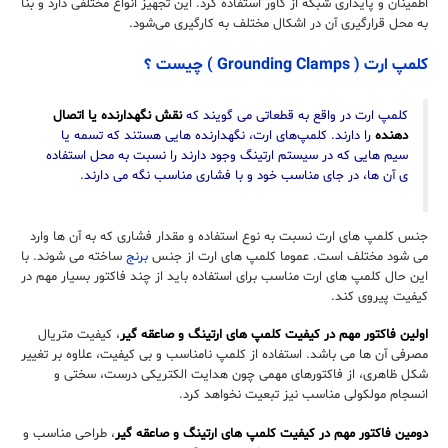
اطمینان و پایداری شبکه از کاور استفاده کرد. این تجهیز انواع مختلفی دارد و بنا
به محل قرارگیری آن در اشکال مختلف به کارگیری می‌شود.
کلمپ ارت ( Grounding Clamps ) چیست ؟
کلمپ ارت در واقع به قطعاتی می گویند که
نقش نگهدارنده یا اتصال
دهنده
را دارند. کلمپ‌های ارت، نگهدارنده هایی هستند که تسمه یا
سیم هایی که در سیستم ارتینگ وجود دارند را نسبت به محل استفاده
ی آن ها، در جای مناسب خود و با فشاری مناسب نگه می دارند.
جنس کلمپ های ارت نسبت به نوع استفاده و مقدار فشاری که به آن ها وارد
می شود مختلف است. عموما کلمپ های ارت از جنس
برنج
ساخته می شوند. با
این حال کلمپ های ارت مناسب برای استفاده باید از چند فاکتور بسیار مهم در
کیفیت پیروی کند.
اولین فاکتور مهم در کیفیت کلمپ های ارتینگ و صاعقه گیر
، کیفیت متریال
مصرفی آن ها می باشد. استفاده از کلمپ نامناسب و بی کیفیت، علاوه بر تغییر
شکل ظاهری، از فاکتورهای مهمی چون هدایت الکتریکی درست، سختی و
انسجام مولکولی مناسب نیز تبعیت نخواهد کرد.
دومین فاکتور مهم در کیفیت کلمپ های ارتینگ و صاعقه گیر
، طراحی مناسب و