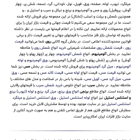
میلگرد، تیوب، لوله، صفحه، ورق، فویل، نوار، ناودانی، گرد، تسمه، شش پر، چهار
گوش، پروفیل) روی و مس و آلومینیوم و برنج و نیکل و سرب و استیل و …و
همچنین شمش و بیلت و اسلب (تختال) در این مجموعه برای فروش ارائه شده
است. ما در این مجموعه سعی می‌کنیم تا قیمت جهانی و قیمت بازار ایران را برای
انواع محصولات ارائه نماییم. این نکته را در اعلام قیمتها می بایست در نظر داشته
باشیم که نواسان بازار فلز متناسب با قیمتهای جهانی و تغییر قیمت دلار و برخی
قوانین محدودکننده اعلامی است. در بخش گروه کالایی
روی
شما می‌توانید
قیمت
روی
،
قیمت شمش روی
مشخصات شیمیایی
خرید انواع شمش روی
را ملاحظه
نمایید. در بخش
آلومینیوم
، انواع
شمش آلومینیوم
، چهار پر (چهار پهلو یا چهار
گوش) و شش پر (شش پهلو یا شش گوش) آلومینیومی،
ورق آلومینیوم
و
لوله
آلومینیوم
،
میل گرد آلومینیوم
یرای فروش ارائه شده است. در بخش
مس
نیز شما
می توانید
قیمت مس
، قیمت انواع
لوله مسی
،
قیمت کاتد مس
و تسمه مسی ،
ورق
مسی
،
میل گرد مس
،
کویل مس
، شینه یا باس بار در ضخامت و مدل های مختلف را
ملاحظه نمایید. در بخش
سرب
نیز انواع خلوص
خرید شمش سرب
با قیمتهای رقابتی
ارائه شده است. انواع مقاطع
برنجی
انواع ورق برنج
،
میل گرد برنج
و
لوله (تیوب) برنج
و استنلس استیل
نیز انواع
لوله استنلس استیل
،
ورق استنلس استیل
و
میلگرد
استنلس استیل
نیز در سایت موجود بوده و توسط مشتریان قابل خرید است. برای
سفارش انواع مقاطع فلزی هم از طریق تماس تلفنی و هم به صورت خرید آنلاین از
سایت بازار فلزات ایران امکان‌پذیر است.