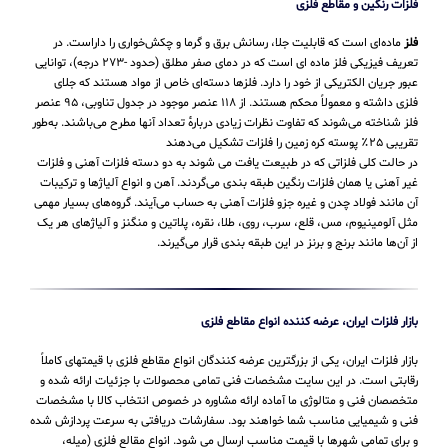
فلزات رنگین و مقاطع فلزی
فلز
ماده‌ای است که قابلیت جلا، رسانش برق و گرما و چکش‌خواری را داراست. در
تعریف فیزیکی فلز ماده ای است که در دمای صفر مطلق (حدود -۲۷۳ درجه)، توانایی
عبور جریان الکتریکی از خود را دارد. فلزها دسته‌ای خاص از مواد هستند که جلای
فلزی داشته و معمولاً محکم هستند. از ۱۱۸ عنصر موجود در جدول تناوبی، ۹۵ عنصر
فلز شناخته می‌شوند که تفاوت نظرات زیادی دربارهٔ تعداد آنها مطرح می‌باشند. به‌طور
تقریبی ۲۵٪ پوسته کره زمین را فلزات تشکیل می‌دهند
در حالت کلی فلزاتی که در طبیعت یافت می شوند به دو دسته فلزات آهنی و فلزات
غیر آهنی یا همان فلزات رنگین طبقه بندی می‌گردند. آهن و انواع آلیاژها و ترکیبات
آن مانند فولاد چدن و غیره جزو فلزات آهنی به حساب می‌‌آیند. گروه‌های بسیار مهمی
مثل آلومینیوم، مس، قلع، سرب، روی، طلا، نقره، پلاتین و منگنز و آلیاژهای هر یک
از آن‌ها مانند برنج و برنز در این طبقه‌ بندی قرار می‌‌گیرند.
بازار فلزات ایران، عرضه کننده انواع مقاطع فلزی
بازار فلزات ایران، یکی از بزرگترین عرضه کنندگان انواع مقاطع فلزی با قیمتهای کاملاً
رقابتی است. در این سایت مشخصات فنی تمامی محصولات با جزئیات ارائه شده و
متخصصان فنی و متالوژی ما آماده ارائه مشاوره در خصوص انتخاب کالا با مشخصات
فنی و شیمیایی مناسب شما خواهند بود. سفارشات دریافتی به سرعت پردازش شده
و برای تمامی شهرها با قیمت مناسب ارسال می شود. انواع مقالع فلزی (میله،