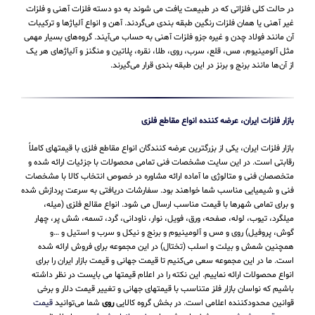
در حالت کلی فلزاتی که در طبیعت یافت می شوند به دو دسته فلزات آهنی و فلزات
غیر آهنی یا همان فلزات رنگین طبقه بندی می‌گردند. آهن و انواع آلیاژها و ترکیبات
آن مانند فولاد چدن و غیره جزو فلزات آهنی به حساب می‌‌آیند. گروه‌های بسیار مهمی
مثل آلومینیوم، مس، قلع، سرب، روی، طلا، نقره، پلاتین و منگنز و آلیاژهای هر یک
از آن‌ها مانند برنج و برنز در این طبقه‌ بندی قرار می‌‌گیرند.
بازار فلزات ایران، عرضه کننده انواع مقاطع فلزی
بازار فلزات ایران، یکی از بزرگترین عرضه کنندگان انواع مقاطع فلزی با قیمتهای کاملاً
رقابتی است. در این سایت مشخصات فنی تمامی محصولات با جزئیات ارائه شده و
متخصصان فنی و متالوژی ما آماده ارائه مشاوره در خصوص انتخاب کالا با مشخصات
فنی و شیمیایی مناسب شما خواهند بود. سفارشات دریافتی به سرعت پردازش شده
و برای تمامی شهرها با قیمت مناسب ارسال می شود. انواع مقالع فلزی (میله،
میلگرد، تیوب، لوله، صفحه، ورق، فویل، نوار، ناودانی، گرد، تسمه، شش پر، چهار
گوش، پروفیل) روی و مس و آلومینیوم و برنج و نیکل و سرب و استیل و …و
همچنین شمش و بیلت و اسلب (تختال) در این مجموعه برای فروش ارائه شده
است. ما در این مجموعه سعی می‌کنیم تا قیمت جهانی و قیمت بازار ایران را برای
انواع محصولات ارائه نماییم. این نکته را در اعلام قیمتها می بایست در نظر داشته
باشیم که نواسان بازار فلز متناسب با قیمتهای جهانی و تغییر قیمت دلار و برخی
قوانین محدودکننده اعلامی است. در بخش گروه کالایی
روی
شما می‌توانید
قیمت