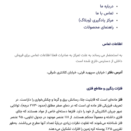
درباره ما
تماس با ما
مرکز یادگیری (وبلاگ)
راهنمای محصولات
اطلاعات تماس
به استحضار می رساند به علت تمرکز به صادرات فعلا اطلاعات تماس برای فروش
داخلی از دسترس خارج شده است
آدرس دفتر :
خیابان سپهبد قرنی، خیابان کلانتری شرقی،
فلزات رنگین و مقاطع فلزی
فلز
ماده‌ای است که قابلیت جلا، رسانش برق و گرما و چکش‌خواری را داراست. در
تعریف فیزیکی فلز ماده ای است که در دمای صفر مطلق (حدود -۲۷۳ درجه)، توانایی
عبور جریان الکتریکی از خود را دارد. فلزها دسته‌ای خاص از مواد هستند که جلای
فلزی داشته و معمولاً محکم هستند. از ۱۱۸ عنصر موجود در جدول تناوبی، ۹۵ عنصر
فلز شناخته می‌شوند که تفاوت نظرات زیادی دربارهٔ تعداد آنها مطرح می‌باشند. به‌طور
تقریبی ۲۵٪ پوسته کره زمین را فلزات تشکیل می‌دهند