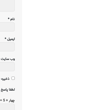
نام
*
ایمیل
*
وب‌ سایت
ذخیره ن
لطفا پاسخ ر
چهار + 5 =