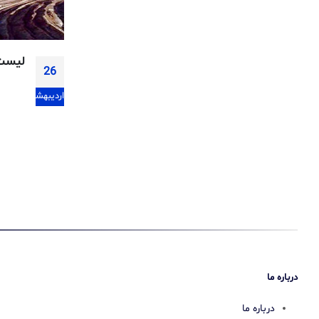
روی ایران
آشنای
22
تیر
درباره ما
درباره ما