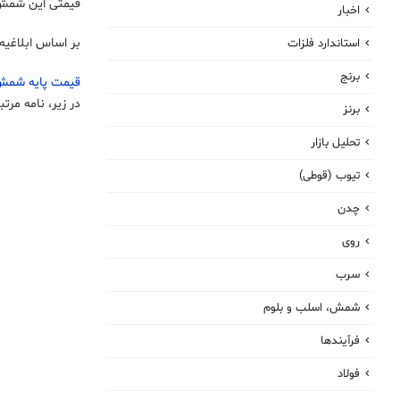
قیمتی این شمش ا
اخبار
بر اساس ابلاغیه شرکت بورس کالای ایران در 
استاندارد فلزات
برنج
قیمت پایه شم
در زیر، نامه مر
برنز
تحلیل بازار
تیوب (قوطی)
چدن
روی
سرب
شمش، اسلب و بلوم
فرآیندها
فولاد