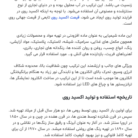
زنسیت می باشد. این ترکیب در آب محلول بوده و در دنیای تجاری از نوع
سنتزشده و مصنوعی آن استفاده می‌شود. با توجه به اینکه اکسید روی در
فرایند تولید روی ایجاد می شود،
قیمت اکسید روی
تابعی از قیمت جهانی روی
است.
این ماده شیمیایی به عنوان ماده افزودنی در تهیه مواد و محصولات زیادی
همچون مکمل های غذایی، سرامیک، شیشه، لاستیک، پلاستیک، مواد آرایشی،
رنگ، انواع چسب، روغن و روان کننده ها، رنگدانه های تجاری، باتری،
آهنرباهای فریت، بازدارنده های آتش و… مورد استفاده قرار می گیرد.
ویژگی های جالب و ارزشمند این ترکیب چون شفافیت بالا، محدوده شکاف
انرژی وسیع، تحرک بالای الکترون ها و تابندگی نور زیاد به هنگام برانگیختگی
الکترون ها موجب شده است تا از این ترکیب در ساخت الکترود نمایشگر ها،
ترانزیستور ها و چراغ های LED نیز استفاده شود.
تاریخچه استفاده و تولید اکسید روی
برای اولین بار اکسید روی توسط رومی ها، دو هزار سال قبل از میلاد تهیه شد.
سپس در قرن شانزده توسط هندی ها، در قرن هفده در چین و در سال ۱۸۵۰
در اروپا سنتز شد. در آغاز به عنوان آبرنگ و رقیق ساز رنگ‌ها در نقاشی و در
سال ۱۸۹۰ در تهیه رنگ های روغنی استفاده میشد. در سال ۱۹۷۰ از آن برای
تهیه کاغذ فتوکپی و نیز بهبود کیفیت کاغذ استفاده شد.