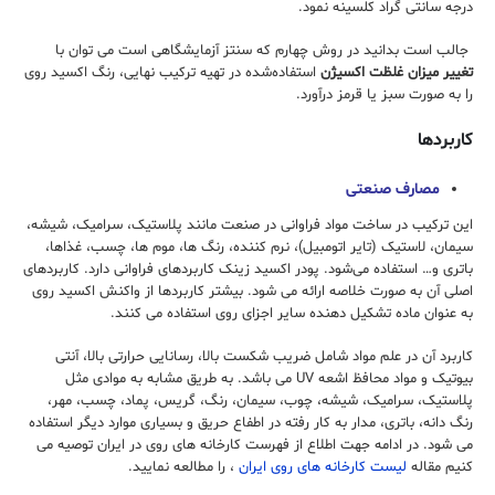
درجه سانتی گراد کلسینه نمود.
جالب است بدانید در روش چهارم که سنتز آزمایشگاهی است می توان با
تغییر میزان غلظت اکسیژن
استفاده‌شده در تهیه ترکیب نهایی، رنگ اکسید روی
را به صورت سبز یا قرمز درآورد.
کاربردها
مصارف صنعتی
این ترکیب در ساخت مواد فراوانی در صنعت مانند پلاستیک، سرامیک، شیشه،
سیمان، لاستیک (تایر اتومبیل)، نرم کننده، رنگ ها، موم ها، چسب، غذاها،
باتری و… استفاده می‌شود. پودر اکسید زینک کاربردهای فراوانی دارد. کاربردهای
اصلی آن به صورت خلاصه ارائه می شود. بیشتر کاربردها از واکنش اکسید روی
به عنوان ماده تشکیل دهنده سایر اجزای روی استفاده می کنند.
کاربرد آن در علم مواد شامل ضریب شکست بالا، رسانایی حرارتی بالا، آنتی
بیوتیک و مواد محافظ اشعه
UV
می باشد. به طریق مشابه به موادی مثل
پلاستیک، سرامیک، شیشه، چوب، سیمان، رنگ، گریس، پماد، چسب، مهر،
رنگ دانه، باتری، مدار به کار رفته در اطفاع حریق و بسیاری موارد دیگر استفاده
می شود. در ادامه جهت اطلاع از فهرست کارخانه های روی در ایران توصیه می
کنیم مقاله
لیست کارخانه های روی ایران
، را مطالعه نمایید.