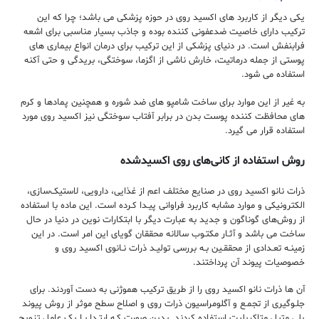
یکی دیگر از کاربرد های اکسید روی در حوزه پزشکی می باشد؛ چرا که این
ترکیب دارای خاصیت ضدعفونی کننده بوده و جاذب بسیار مناسبی برای اشعه
فرابنفش است. در دنیای پزشکی از این ترکیب برای درمان انواع بیماری های
پوستی از جمله درماتیت، خارش ناشی از اگزما، سوختگی، بریدگی و حتی آکنه
استفاده می شود.
به غیر از این موارد برای ساخت شامپو های ضد شوره و همچنین پمادها و کرم
های محافظت کننده پوست بدن در برابر آفتاب سوختگی نیز اکسید روی مورد
استفاده قرار می گیرد.
روش اﺳﺘﻔﺎده از ﻛﺎنیﻫﺎی روی اکسید‌شده
ذرات ﻧﺎﻧﻮ اکسید روی در ﺻﻨﺎﻳﻊ ﻣﺨﺘﻠﻒ اﻋﻢ از ﻏﺬایی، دارویی، ﻻستیکﺳﺎزی،
اﻟﻜﺘﺮونیکی و ﻣﻮارد ﻣﺸﺎﺑﻪ ﻛﺎرﺑﺮد ﻓﺮاوانی ﭘﻴـﺪا ﻛـﺮده اﺳﺖ. اﻳﻦ ﻣﺎده ﺑﺎ اﺳﺘﻔﺎده
از روشﻫﺎی ﮔﻮﻧﺎﮔﻮن و ﺟﺪﻳﺪ به عبارت دﻳﮕﺮ ﺑﺎ اﺑﺘﻜﺎرات ﻧﻮﻳﻦ در دﻧﻴﺎ در ﺣﺎل
ﺳﺎﺧﺖ می ﺑﺎﺷﺪ و آﺛـﺎر ﻣﻜﺘـﻮب ﺳﺎﻻﻧﻪ ﻣﺤﻘﻘﺎن ﮔﻮﻳﺎی اﻳﻦ اﻣﺮ اﺳﺖ. در اﻳﻦ
زﻣﻴﻨـﻪ ﺗﻌـﺪادی از ﻣﺤﻘﻘـﻴﻦ ﺑـﻪ ﺑﺮرسی ﺗﻮﻟﻴـﺪ ذرات ﻧـﺎﻧﻮی اکسید روی و
ﺧﺼﻮﺻﻴﺎت ﭘﻴﻮﻧﺪ آن ﭘﺮداﺧﺘﻨﺪ.
آن ها ذرات ﻧﺎﻧﻮ اکسید روی را از ﻃﺮﻳﻖ ﺗﺮکیب ﻫﻤﻮژنی به دﺳﺖ آوردﻧﺪ. ﺑﺮای
ﺟﻠـﻮﮔﻴﺮی از ﺗﺠﻤـﻊ و آﮔﻠﻮﻣﺮاﺳﻴﻮن ذرات روی و اﺻﻼح ﺳﻄﺢ ﻣﻮﺛﺮ از روش ﭘﻴﻮﻧﺪ
پلی ﻣﺘﻴﻞ ﻣﺘﺎﻛﺮﻳﻠﻴﺖ اﺳﺘﻔﺎده ﻛﺮدﻧﺪ. ﺑﺪﻳﻦ ﺻﻮرت ﻛـﻪ اﺑﺘـﺪا ﺑـﺎ یک ﻋﺎﻣﻞ ﺗﺰوﻳﺞ