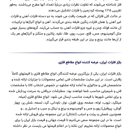
فلز شناخته می‌شوند که تفاوت نظرات زیادی دربارهٔ تعداد آنها مطرح می‌باشند. به‌طور
تقریبی ۲۵٪ پوسته کره زمین را فلزات تشکیل می‌دهند
در حالت کلی فلزاتی که در طبیعت یافت می شوند به دو دسته فلزات آهنی و فلزات
غیر آهنی یا همان فلزات رنگین طبقه بندی می‌گردند. آهن و انواع آلیاژها و ترکیبات
آن مانند فولاد چدن و غیره جزو فلزات آهنی به حساب می‌‌آیند. گروه‌های بسیار مهمی
مثل آلومینیوم، مس، قلع، سرب، روی، طلا، نقره، پلاتین و منگنز و آلیاژهای هر یک
از آن‌ها مانند برنج و برنز در این طبقه‌ بندی قرار می‌‌گیرند.
بازار فلزات ایران، عرضه کننده انواع مقاطع فلزی
بازار فلزات ایران، یکی از بزرگترین عرضه کنندگان انواع مقاطع فلزی با قیمتهای کاملاً
رقابتی است. در این سایت مشخصات فنی تمامی محصولات با جزئیات ارائه شده و
متخصصان فنی و متالوژی ما آماده ارائه مشاوره در خصوص انتخاب کالا با مشخصات
فنی و شیمیایی مناسب شما خواهند بود. سفارشات دریافتی به سرعت پردازش شده
و برای تمامی شهرها با قیمت مناسب ارسال می شود. انواع مقالع فلزی (میله،
میلگرد، تیوب، لوله، صفحه، ورق، فویل، نوار، ناودانی، گرد، تسمه، شش پر، چهار
گوش، پروفیل) روی و مس و آلومینیوم و برنج و نیکل و سرب و استیل و …و
همچنین شمش و بیلت و اسلب (تختال) در این مجموعه برای فروش ارائه شده
است. ما در این مجموعه سعی می‌کنیم تا قیمت جهانی و قیمت بازار ایران را برای
انواع محصولات ارائه نماییم. این نکته را در اعلام قیمتها می بایست در نظر داشته