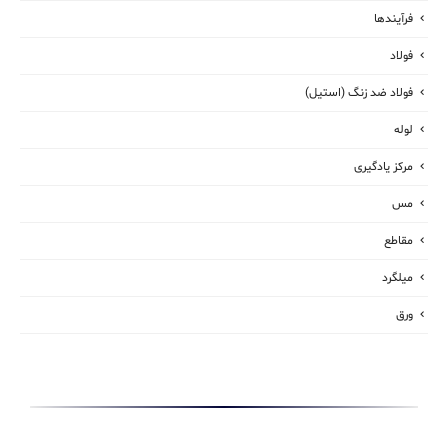
فرآیندها
فولاد
فولاد ضد زنگ (استیل)
لوله
مرکز یادگیری
مس
مقاطع
میلگرد
ورق