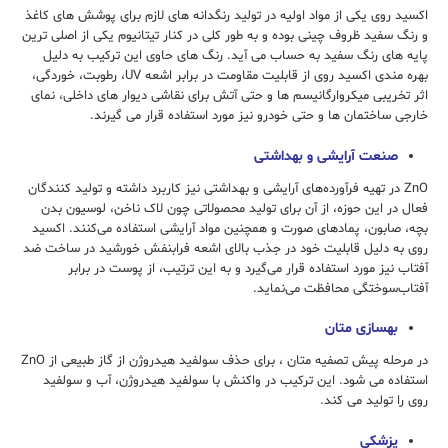
اکسید روی یکی از مواد اولیه در تولید رنگدانه های لازم برای پوشش های کاغذ
و رنگ سفید ظروف چینی بوده و به طور کلی در کنار تیتانیوم یکی از اصلی ترین
پایه های رنگ سفید به حساب می آید. رنگ های حاوی این ترکیب به دلیل
بهره مندی اکسید روی از قابلیت مقاومت در برابر اشعه UV، رطوبت، خوردگی،
اثر تخریبی میکروارگانیسم ها و حتی آتش برای نقاشی دیوار های داخلی، نمای
خارجی ساختمان ها و حتی خودرو نیز مورد استفاده قرار می گیرند.
صنعت آرایشی و بهداشتی
ZnO در تهیه فرآورده‌های آرایشی و بهداشتی نیز کاربرد داشته و تولید کنندگان
فعال در این حوزه، از آن برای تولید محصولاتی چون لاک ناخن، لوسیون بدن
بچه، صابون، پمادهای صورت و همچنین مواد آرایشی استفاده می‌کنند. اکسید
روی به دلیل قابلیت خود در جذب بالای اشعه فرابنفش خورشید در ساخت ضد
آفتاب نیز مورد استفاده قرار می‌گیرد و به این ترتیب، از پوست در برابر
آفتاب‌سوختگی محافظت می‌نماید.
بهسازی متان
در مرحله پیش تصفیه متان ، برای حذف سولفید هیدروژن از گاز طبیعی از ZnO
استفاده می شود. این ترکیب در واکنش با سولفید هیدروژن، آب و سولفید
روی را تولید می کند.
پزشکی