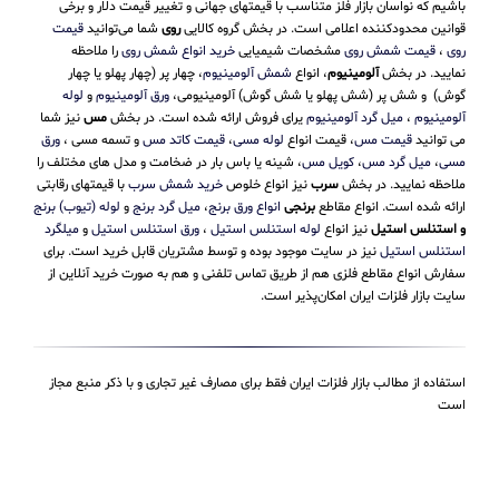
باشیم که نواسان بازار فلز متناسب با قیمتهای جهانی و تغییر قیمت دلار و برخی
قوانین محدودکننده اعلامی است. در بخش گروه کالایی
روی
شما می‌توانید
قیمت
روی
،
قیمت شمش روی
مشخصات شیمیایی
خرید انواع شمش روی
را ملاحظه
نمایید. در بخش
آلومینیوم
، انواع
شمش آلومینیوم
، چهار پر (چهار پهلو یا چهار
گوش) و شش پر (شش پهلو یا شش گوش) آلومینیومی،
ورق آلومینیوم
و
لوله
آلومینیوم
،
میل گرد آلومینیوم
یرای فروش ارائه شده است. در بخش
مس
نیز شما
می توانید
قیمت مس
، قیمت انواع
لوله مسی
،
قیمت کاتد مس
و تسمه مسی ،
ورق
مسی
،
میل گرد مس
،
کویل مس
، شینه یا باس بار در ضخامت و مدل های مختلف را
ملاحظه نمایید. در بخش
سرب
نیز انواع خلوص
خرید شمش سرب
با قیمتهای رقابتی
ارائه شده است. انواع مقاطع
برنجی
انواع ورق برنج
،
میل گرد برنج
و
لوله (تیوب) برنج
و استنلس استیل
نیز انواع
لوله استنلس استیل
،
ورق استنلس استیل
و
میلگرد
استنلس استیل
نیز در سایت موجود بوده و توسط مشتریان قابل خرید است. برای
سفارش انواع مقاطع فلزی هم از طریق تماس تلفنی و هم به صورت خرید آنلاین از
سایت بازار فلزات ایران امکان‌پذیر است.
استفاده از مطالب بازار فلزات ایران فقط برای مصارف غیر تجاری و با ذکر منبع مجاز
است