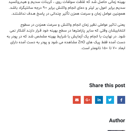
ﺑﻬﻴﻨﻪ زﻣﺎنی ﺣﺎﺻﻞ ﺷﺪ ﻛﻪ ﻏﻠﻈﺖ ﺳﻮﻟﻔﺎت روی ، ﻛﺮﺑﻨﺎت ﺳﺪﻳﻢ و ﻫﻴﺪروﻛﺴﻴﺪ
ﺳﺪﻳﻢ ﺑﺮاﺑﺮ ۱ﻣﻮل ﺑﺮ ﻟﻴﺘﺮ و دﻣﺎی اﻧﺠﺎم واﻛﻨﺶ ﺑﺮاﺑﺮ ۹۰ درﺟﻪ ﺳﺎﻧﺘﻴﮕﺮاد ﺑﺎﺷﺪ.
ﻫﻤﭽﻨﻴﻦ ﻋﻮاﻣﻞ زﻣﺎن و ﺳﺮﻋﺖ ﻫﻤﺰن ﺗﺄﺛﻴﺮ ﭼﻨﺪانی در ﭘﺎﺳﺦ ﻫـﺪف ﻧﺪاﺷـﺘﻨﺪ.
یعنی ﺗـﺎﺛﻴﺮ ﻋﻮاملی ﻧﻈﻴﺮ زﻣﺎن اﻧﺠﺎم واﻛﻨﺶ و ﺳﺮﻋﺖ ﻫﻤﺰدن در ﺳﻄﻮح
اﻧﺘﺨﺎﺑﻴﺸﺎن وقتی ﻛﻪ ﺳﺎﻳﺮ ﭘﺎراﻣﺘﺮﻫﺎ در ﺳﻄﺢ ﺑﻬﻴﻨﻪ ﺧﻮد ﻗـﺮار دارﻧـﺪ آﺷﻜﺎر نمی
ﺷﻮد. در ﻧﻬﺎﻳﺖ ﺑﺎ اﻧﺠﺎم یک آزﻣﺎﻳﺶ ﺑﺎ ﺷﺮاﻳﻂ ﺑﻬﻴﻨﻪ ﻣﺸﺨﺺ ﺷﺪ ﻛﻪ در ﭘﻮدر به
دست آﻣﺪه ﻓﻘﻂ پیک های ZnO ﻣﺸﺎﻫﺪه می ﺷﻮد و ﭘﻮدر به دست آﻣﺪه دارای
اﺑﻌﺎد ۷۰ ﺗﺎ ۱۵۰ ﻧﺎﻧﻮﻣﺘﺮ اﺳﺖ.
Share this post
Author