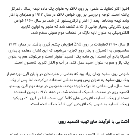
اخیرا اکثر تحقیقات علمی، بر روی ZnO به عنوان یک ماده نیمه رسانا ، تمرکز
یافته است. توجه و بررسی بر روی خواص ZnO در سال ۱۹۱۲ و همزمان با آغاز
رشد نیمه رساناها، بعد از اختراع ترانزیستور آغاز شد. در سال ۱۹۶۰ خواص
پیزوالکتریکی بسیار جالبی از ZnO کشف شد که منجر به اولین کاربرد
الکترونیکی به عنوان لایه نازک در قطعات موج صوتی سطح شد.
از سال ۱۹۹۰ تحقیقات بر روی ZnO افزایش چشم گیری یافت. در دمای ۱۹۷۴
سلسیوس به اکسیژن و بخار روی تجزیه می‌شود، که این نشان دهنده پایداری
نسبتا بالای آن است. این ماده یک اکسید آمفوتر است و می‌تواند هم به عنوان
یک باز و هم به عنوان اسید عمل کند. در آب و الکل تقریبا نامحلول است.
خلوص روی سفید چنان زیاد بود که بعضی از هنرمندان در پایان قرن نوزدهم از
رنگ
روی سفید
به عنوان پس زمینه نقاشی استفاده می‌کردند، اما پس از یک
صد سال، این نقاشی ها ترک خورده بودند. همچنین در نیمه دوم قرن بیستم،
اکسید روی در صنعت لاستیک استفاده شد. در دهه ۱۹۷۰، دومین استفاده
عمده از زینک اکساید، افزودنی های کاغذ کپی است، اما در قرن ۲۱، رویکرد
زینک اکساید به عنوان یک افزودنی کپی کاغذ حذف شده است.
آشنایی با فرآیند های تهیه اکسید روی
هر ساله هزاران تن از اکسید روی به شیوه های متفاوت تولیدشده و در زمینه