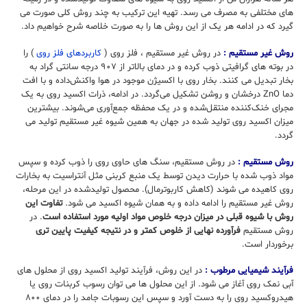
های مختلفی به مصرف می رسد. تهیه این ترکیب به چند روش کلی صورت می
گیرد که در ادامه هر یک از این روش ها را به صورت خلاصه شرح خواهیم داد.
روش غیر مستقیم :
در روش غیر مستقیم ، فلز روی (
کاربردهای فلز روی
) را
در بوته های گرافیتی ذوب کرده و در دمای بالاتر از ۹۰۷ درجه سانتی گراد به
بخار تبدیل می کنند. بخار روی با اکسیژن موجود در هوا واکنش‌داده و با افت
دما ZnO درخشان و روشن تشکیل‌ می‌گردد. در ادامه، ذرات اکسید روی به یک
مجرای خنک‌کننده منتقل‌شده و در یک محفظه جمع‌آوری می‌شوند. بیشترین
میزان اکسید روی تولید شده در جهان به همین شیوه غیر مستقیم تولید می
گردد.
روش مستقیم :
در روش مستقیم، سنگ های حاوی روی را ذوب کرده و سپس
مواد ذوب شده با حرارت دیدن توسط یک منبع کربنی مثل آنتراسیت به بخارات
روی کاهیده می شوند (کاهش کاربوترمال). محصول تولید‌شده در این مرحله،
روش غیر مستقیم را ادامه داده و به همان شیوه اکسید می شود.
تفاوت این
روش با شیوه قبلی در میزان درجه خلوص مواد اولیه مورد استفاده است
. در
روش مستقیم
فرآورده نهایی از خلوص کمتر و در نتیجه کیفیت پایین تری
برخوردار است.
فرآیند شیمیایی مرطوب :
در این روش، فرآیند تولید اکسید روی از محلول های
آبی نمک روی آغاز می شود. از این محلول ها می توان رسوب کربنات روی یا
هیدروکسید روی را به دست آورد و سپس این رسوبات جامد را در دمای ۸۰۰