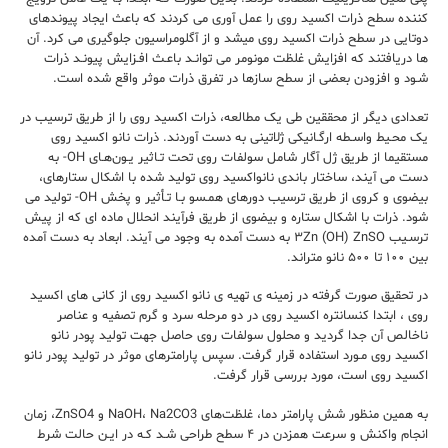
ﻛﻨﻨﺪه ﺳﻄﺢ ذرات اکسید روی را ﻋﻤﻞ آوری می ﻛﺮدﻧﺪ ﻛﻪ ﺑﺎﻋﺚ اﻳﺠﺎد ﭘﻴﻮﻧﺪﻫﺎی
دوﺗﺎیی در ﺳﻄﺢ ذرات اکسید روی میشد و از آﮔﻠﻮﻣﺮاﺳﻴﻮن ﺟﻠﻮﮔﻴﺮی می ﻛﺮد. آن
ها درﻳﺎﻓﺘﻨﺪ ﻛﻪ اﻓﺰاﻳﺶ ﻏﻠﻈﺖ ﻣﻮﻧﻮﻣﺮ می ﺗﻮاﻧـﺪ ﺑﺎﻋـﺚ اﻓـﺰاﻳﺶ ﭘﻴﻮﻧـﺪ ذرات
ﺷـﻮد و اﻓﺰودن بعضی از ﺳﻄﺢ ﺳﺎزﻫﺎ در ﺗﻔﺮق ذرات ﻣﻮﺛﺮ واﻗﻊ ﺷﺪه اﺳﺖ.
ﺗﻌﺪادی دﻳﮕﺮ از ﻣﺤﻘﻘﻴﻦ طی یک ﻣﻄﺎﻟﻌﻪ، ذرات اکسید روی را از ﻃﺮﻳﻖ ﺗﺮﺳﻴﺐ در
یک ﻣﺤـﻴﻂ واﺳـﻄﻪ ارﮔـﺎنیکی ژﻻتینی به دست آوردﻧﺪ. ذرات ﻧﺎﻧﻮ اکسید روی
ﻣﺴﺘﻘﻴﻤﺎ از ﻃﺮﻳﻖ ژل آﮔﺎر ﺷﺎﻣﻞ ﺳﻮﻟﻔﺎت روی ﺗﺤﺖ ﺗـﺎﺛﻴﺮ ﻳـﻮنﻫـﺎی OH- به
دست می آﻳﻨﺪ، ﺳﺎﺧﺘﺎر ﺑﺎﻧﺪی ﻧﺎﻧﻮاکسید روی ﺗﻮﻟﻴﺪ ﺷﺪه ﺑﺎ اﺷﻜﺎل ﺳﺘﺎرهای،
ﺑﻴﻀﻮی و ﻛﺮوی از ﻃﺮﻳﻖ ﺗﺮﺳﻴﺐ دورهای ﻫﻤـﺴﻮ ﺑـﺎ ﺗـﺄﺛﻴﺮ و ﭘﺨﺶ OH- ﺗﻮﻟﻴﺪ می
ﺷﻮد. ذرات ﺑﺎ اﺷﻜﺎل ﺳﺘﺎره و ﺑﻴﻀﻮی از ﻃﺮﻳﻖ ﻓﺮآﻳﻨﺪ اﻧﺤﻼل ﻣﺎده ای ﻛﻪ از ﭘﻴﺶ
ﺗﺮﺳـﻴﺐ ۳Zn (OH) ZnSO به دﺳﺖ آﻣﺪه به وﺟﻮد می آﻳﻨﺪ. اﺑﻌﺎد به دست آﻣﺪه
ﺑﻴﻦ ۱۰۰ ﺗﺎ ۵۰۰ ﻧﺎﻧﻮ ﻣﺘﺮاﻧﺪ.
در ﺗﺤﻘﻴﻖ ﺻﻮرت ﮔﺮﻓﺘﻪ در زمینه ی ﺗﻬﻴﻪ ی ﻧﺎﻧﻮ اکسید روی از ﻛﺎنی ﻫﺎی اکسید
روی ، اﺑﺘﺪا ﻛﻨﺴﺎﻧﺘﺮه اکسید روی در دو ﻣﺮﺣﻠﻪ ﺳﺮد و ﮔﺮم ﺗﺼﻔﻴﻪ و ﻋﻨﺎﺻﺮ
ﻧﺎﺧﺎﻟﺺ آن ﺟﺪا ﮔﺮدﻳﺪ و ﻣﺤﻠﻮل ﺳﻮﻟﻔﺎت روی ﺣﺎﺻﻞ ﺟﻬﺖ ﺗﻮﻟﻴﺪ ﭘﻮدر ﻧﺎﻧﻮ
اکسید روی ﻣـﻮرد اﺳﺘﻔﺎده ﻗﺮار ﮔﺮﻓﺖ. ﺳﭙﺲ ﭘﺎراﻣﺘﺮﻫﺎی ﻣﻮﺛﺮ در ﺗﻮﻟﻴﺪ ﭘﻮدر ﻧﺎﻧﻮ
اکسید روی اﺳﺖ، ﻣﻮرد ﺑﺮرسی ﻗﺮار ﮔﺮﻓﺖ.
ﺑﻪ ﻫﻤﻴﻦ ﻣﻨﻈﻮر ﺷﺶ ﭘﺎراﻣﺘﺮ دﻣﺎ، ﻏﻠﻈﺖﻫﺎی NaOH، Na2CO3 و ZnSO4، زﻣﺎن
اﻧﺠﺎم واﻛﻨﺶ و ﺳﺮﻋﺖ ﻫﻤﺰدن در ۴ ﺳﻄﺢ ﻃﺮاحی ﺷـﺪ ﻛـﻪ در اﻳـﻦ ﺣﺎﻟﺖ ﺷﺮط