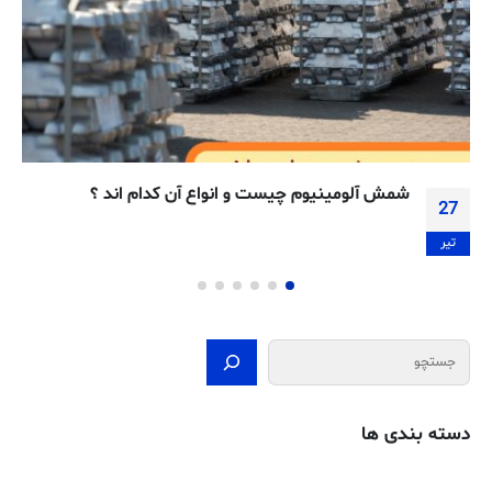
ند ؟
عملیات حرارتی آلومینیوم
13
بهمن
جستجو
دسته بندی ها