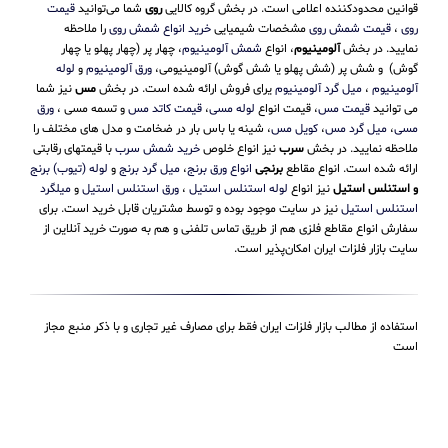
قوانین محدودکننده اعلامی است. در بخش گروه کالایی
روی
شما می‌توانید
قیمت
روی
،
قیمت شمش روی
مشخصات شیمیایی
خرید انواع شمش روی
را ملاحظه
نمایید. در بخش
آلومینیوم
، انواع
شمش آلومینیوم
، چهار پر (چهار پهلو یا چهار
گوش) و شش پر (شش پهلو یا شش گوش) آلومینیومی،
ورق آلومینیوم
و
لوله
آلومینیوم
،
میل گرد آلومینیوم
یرای فروش ارائه شده است. در بخش
مس
نیز شما
می توانید
قیمت مس
، قیمت انواع
لوله مسی
،
قیمت کاتد مس
و تسمه مسی ،
ورق
مسی
،
میل گرد مس
،
کویل مس
، شینه یا باس بار در ضخامت و مدل های مختلف را
ملاحظه نمایید. در بخش
سرب
نیز انواع خلوص
خرید شمش سرب
با قیمتهای رقابتی
ارائه شده است. انواع مقاطع
برنجی
انواع ورق برنج
،
میل گرد برنج
و
لوله (تیوب) برنج
و استنلس استیل
نیز انواع
لوله استنلس استیل
،
ورق استنلس استیل
و
میلگرد
استنلس استیل
نیز در سایت موجود بوده و توسط مشتریان قابل خرید است. برای
سفارش انواع مقاطع فلزی هم از طریق تماس تلفنی و هم به صورت خرید آنلاین از
سایت بازار فلزات ایران امکان‌پذیر است.
استفاده از مطالب بازار فلزات ایران فقط برای مصارف غیر تجاری و با ذکر منبع مجاز
است