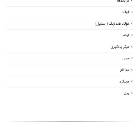
فرآیندها
فولاد
فولاد ضد زنگ (استیل)
لوله
مرکز یادگیری
مس
مقاطع
میلگرد
ورق