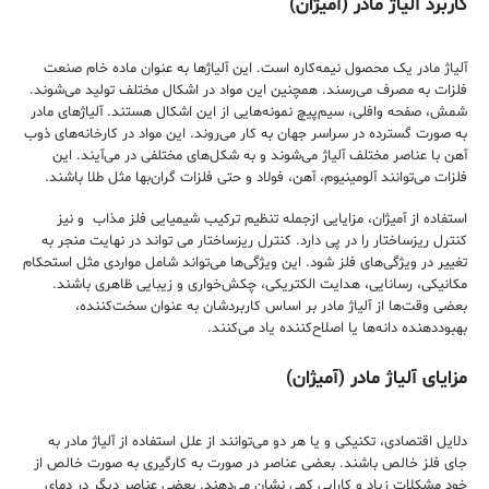
کاربرد آلیاژ مادر (آمیژان)
آلیاژ مادر یک محصول نیمه‌کاره است. این آلیاژ‌ها به عنوان ماده خام صنعت
فلزات به مصرف می‌رسند. همچنین این مواد در اشکال مختلف تولید می‌شوند.
شمش، صفحه وافلی، سیم‌پیچ نمونه‌هایی از این اشکال هستند. آلیاژ‌های مادر
به صورت گسترده در سراسر جهان به کار می‌روند. این مواد در کارخانه‌های ذوب
آهن با عناصر مختلف آلیاژ‌ می‌شوند و به شکل‌های مختلفی در می‌آیند. این
فلزات می‌توانند آلومینیوم، آهن، فولاد و حتی فلزات گران‌بها مثل طلا باشند.
استفاده از آمیژان، مزایایی ازجمله تنظیم ترکیب شیمیایی فلز مذاب و نیز
کنترل ریزساختار را در پی دارد. کنترل ریزساختار می تواند در نهایت منجر به
تغییر در ویژگی‌های فلز شود. این ویژگی‌ها می‌تواند شامل مواردی مثل استحکام
مکانیکی، رسانایی، هدایت الکتریکی، چکش‌خواری و زیبایی ظاهری باشند.
بعضی وقت‌ها از آلیاژ مادر بر اساس کاربردشان به عنوان سخت‌کننده،
بهبودد‌هنده دانه‌ها یا اصلاح‌کننده یاد می‌کنند.
مزایای آلیاژ مادر (آمیژان)
دلایل اقتصادی، تکنیکی و یا هر دو می‌توانند از علل استفاده از آلیاژ مادر به
جای فلز خالص باشند. بعضی عناصر در صورت به کارگیری به صورت خالص از‌
خود مشکلات زیاد و کارایی کمی نشان می‌دهند. بعضی عناصر دیگر در دمای