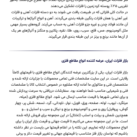
تقریبی ۲۵٪ پوسته کره زمین را فلزات تشکیل می‌دهند
در حالت کلی فلزاتی که در طبیعت یافت می شوند به دو دسته فلزات آهنی و فلزات
غیر آهنی یا همان فلزات رنگین طبقه بندی می‌گردند. آهن و انواع آلیاژها و ترکیبات
آن مانند فولاد چدن و غیره جزو فلزات آهنی به حساب می‌‌آیند. گروه‌های بسیار مهمی
مثل آلومینیوم، مس، قلع، سرب، روی، طلا، نقره، پلاتین و منگنز و آلیاژهای هر یک
از آن‌ها مانند برنج و برنز در این طبقه‌ بندی قرار می‌‌گیرند.
بازار فلزات ایران، عرضه کننده انواع مقاطع فلزی
بازار فلزات ایران، یکی از بزرگترین عرضه کنندگان انواع مقاطع فلزی با قیمتهای کاملاً
رقابتی است. در این سایت مشخصات فنی تمامی محصولات با جزئیات ارائه شده و
متخصصان فنی و متالوژی ما آماده ارائه مشاوره در خصوص انتخاب کالا با مشخصات
فنی و شیمیایی مناسب شما خواهند بود. سفارشات دریافتی به سرعت پردازش شده
و برای تمامی شهرها با قیمت مناسب ارسال می شود. انواع مقالع فلزی (میله،
میلگرد، تیوب، لوله، صفحه، ورق، فویل، نوار، ناودانی، گرد، تسمه، شش پر، چهار
گوش، پروفیل) روی و مس و آلومینیوم و برنج و نیکل و سرب و استیل و …و
همچنین شمش و بیلت و اسلب (تختال) در این مجموعه برای فروش ارائه شده
است. ما در این مجموعه سعی می‌کنیم تا قیمت جهانی و قیمت بازار ایران را برای
انواع محصولات ارائه نماییم. این نکته را در اعلام قیمتها می بایست در نظر داشته
باشیم که نواسان بازار فلز متناسب با قیمتهای جهانی و تغییر قیمت دلار و برخی