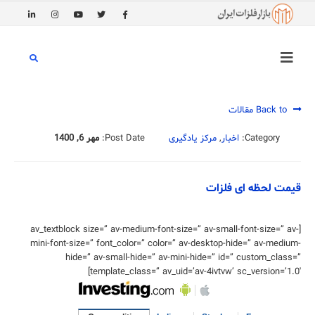
Back to مقالات
Category:
اخبار
,
مرکز یادگیری
Post Date:
مهر 6, 1400
قیمت لحظه ای فلزات
[av_textblock size=” av-medium-font-size=” av-small-font-size=” av-
mini-font-size=” font_color=” color=” av-desktop-hide=” av-medium-
hide=” av-small-hide=” av-mini-hide=” id=” custom_class=”
template_class=” av_uid=’av-4ivtvw’ sc_version=’1.0′]