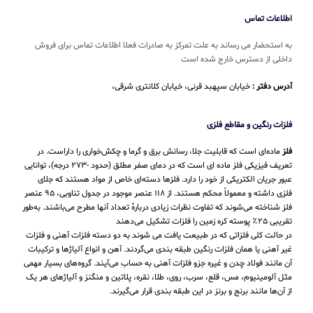
اطلاعات تماس
به استحضار می رساند به علت تمرکز به صادرات فعلا اطلاعات تماس برای فروش
داخلی از دسترس خارج شده است
آدرس دفتر :
خیابان سپهبد قرنی، خیابان کلانتری شرقی،
فلزات رنگین و مقاطع فلزی
فلز
ماده‌ای است که قابلیت جلا، رسانش برق و گرما و چکش‌خواری را داراست. در
تعریف فیزیکی فلز ماده ای است که در دمای صفر مطلق (حدود -۲۷۳ درجه)، توانایی
عبور جریان الکتریکی از خود را دارد. فلزها دسته‌ای خاص از مواد هستند که جلای
فلزی داشته و معمولاً محکم هستند. از ۱۱۸ عنصر موجود در جدول تناوبی، ۹۵ عنصر
فلز شناخته می‌شوند که تفاوت نظرات زیادی دربارهٔ تعداد آنها مطرح می‌باشند. به‌طور
تقریبی ۲۵٪ پوسته کره زمین را فلزات تشکیل می‌دهند
در حالت کلی فلزاتی که در طبیعت یافت می شوند به دو دسته فلزات آهنی و فلزات
غیر آهنی یا همان فلزات رنگین طبقه بندی می‌گردند. آهن و انواع آلیاژها و ترکیبات
آن مانند فولاد چدن و غیره جزو فلزات آهنی به حساب می‌‌آیند. گروه‌های بسیار مهمی
مثل آلومینیوم، مس، قلع، سرب، روی، طلا، نقره، پلاتین و منگنز و آلیاژهای هر یک
از آن‌ها مانند برنج و برنز در این طبقه‌ بندی قرار می‌‌گیرند.