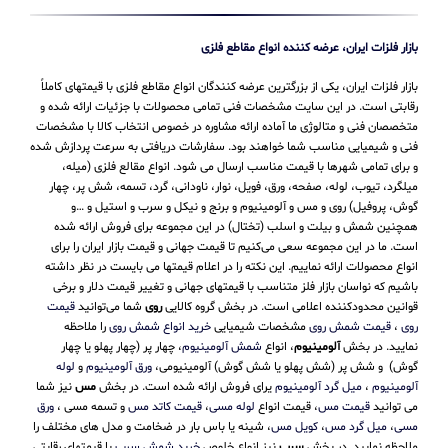
بازار فلزات ایران، عرضه کننده انواع مقاطع فلزی
بازار فلزات ایران، یکی از بزرگترین عرضه کنندگان انواع مقاطع فلزی با قیمتهای کاملاً
رقابتی است. در این سایت مشخصات فنی تمامی محصولات با جزئیات ارائه شده و
متخصصان فنی و متالوژی ما آماده ارائه مشاوره در خصوص انتخاب کالا با مشخصات
فنی و شیمیایی مناسب شما خواهند بود. سفارشات دریافتی به سرعت پردازش شده
و برای تمامی شهرها با قیمت مناسب ارسال می شود. انواع مقالع فلزی (میله،
میلگرد، تیوب، لوله، صفحه، ورق، فویل، نوار، ناودانی، گرد، تسمه، شش پر، چهار
گوش، پروفیل) روی و مس و آلومینیوم و برنج و نیکل و سرب و استیل و …و
همچنین شمش و بیلت و اسلب (تختال) در این مجموعه برای فروش ارائه شده
است. ما در این مجموعه سعی می‌کنیم تا قیمت جهانی و قیمت بازار ایران را برای
انواع محصولات ارائه نماییم. این نکته را در اعلام قیمتها می بایست در نظر داشته
باشیم که نواسان بازار فلز متناسب با قیمتهای جهانی و تغییر قیمت دلار و برخی
قوانین محدودکننده اعلامی است. در بخش گروه کالایی
روی
شما می‌توانید
قیمت
روی
،
قیمت شمش روی
مشخصات شیمیایی
خرید انواع شمش روی
را ملاحظه
نمایید. در بخش
آلومینیوم
، انواع
شمش آلومینیوم
، چهار پر (چهار پهلو یا چهار
گوش) و شش پر (شش پهلو یا شش گوش) آلومینیومی،
ورق آلومینیوم
و
لوله
آلومینیوم
،
میل گرد آلومینیوم
یرای فروش ارائه شده است. در بخش
مس
نیز شما
می توانید
قیمت مس
، قیمت انواع
لوله مسی
،
قیمت کاتد مس
و تسمه مسی ،
ورق
مسی
،
میل گرد مس
،
کویل مس
، شینه یا باس بار در ضخامت و مدل های مختلف را
ملاحظه نمایید. در بخش
سرب
نیز انواع خلوص
خرید شمش سرب
با قیمتهای رقابتی