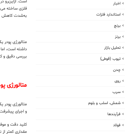
است. ازاین‌رو د
اخبار
فلزی ساخته می‌شو
استاندارد فلزات
به‌شدت کاهش می
برنج
برنز
تحلیل بازار
داشته است، اما 
بررسی دقیق و کا
تیوب (قوطی)
چدن
روی
متالورژی پ
سرب
شمش، اسلب و بلوم
متالورژی پودر ی
و اجرای پیشرفت‌
فرآیندها
کلید دقت و موفق
فولاد
مقداری کمتر از 