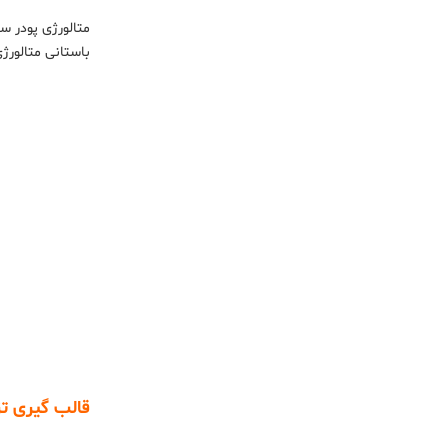
متالورژی پودر سن
باستانی متالورژ
قالب گیری ت