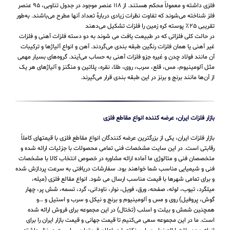
فلزی داشته و معمولاً محکم هستند. از ۱۱۸ عنصر موجود در جدول تناوبی، ۹۵ عنصر
فلز شناخته می‌شوند که تفاوت نظرات زیادی دربارهٔ تعداد آنها مطرح می‌باشند. به‌طور
تقریبی ۲۵٪ پوسته کره زمین را فلزات تشکیل می‌دهند
در حالت کلی فلزاتی که در طبیعت یافت می شوند به دو دسته فلزات آهنی و فلزات
غیر آهنی یا همان فلزات رنگین طبقه بندی می‌گردند. آهن و انواع آلیاژها و ترکیبات
آن مانند فولاد چدن و غیره جزو فلزات آهنی به حساب می‌‌آیند. گروه‌های بسیار مهمی
مثل آلومینیوم، مس، قلع، سرب، روی، طلا، نقره، پلاتین و منگنز و آلیاژهای هر یک
از آن‌ها مانند برنج و برنز در این طبقه‌ بندی قرار می‌‌گیرند.
بازار فلزات ایران، عرضه کننده انواع مقاطع فلزی
بازار فلزات ایران، یکی از بزرگترین عرضه کنندگان انواع مقاطع فلزی با قیمتهای کاملاً
رقابتی است. در این سایت مشخصات فنی تمامی محصولات با جزئیات ارائه شده و
متخصصان فنی و متالوژی ما آماده ارائه مشاوره در خصوص انتخاب کالا با مشخصات
فنی و شیمیایی مناسب شما خواهند بود. سفارشات دریافتی به سرعت پردازش شده
و برای تمامی شهرها با قیمت مناسب ارسال می شود. انواع مقالع فلزی (میله،
میلگرد، تیوب، لوله، صفحه، ورق، فویل، نوار، ناودانی، گرد، تسمه، شش پر، چهار
گوش، پروفیل) روی و مس و آلومینیوم و برنج و نیکل و سرب و استیل و …و
همچنین شمش و بیلت و اسلب (تختال) در این مجموعه برای فروش ارائه شده
است. ما در این مجموعه سعی می‌کنیم تا قیمت جهانی و قیمت بازار ایران را برای