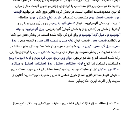
انواع محصولات ارائه نماییم. این نکته را در اعلام قیمتها می بایست در نظر داشته
باشیم که نواسان بازار فلز متناسب با قیمتهای جهانی و تغییر قیمت دلار و برخی
قوانین محدودکننده اعلامی است. در بخش گروه کالایی
روی
شما می‌توانید
قیمت
روی
،
قیمت شمش روی
مشخصات شیمیایی
خرید انواع شمش روی
را ملاحظه
نمایید. در بخش
آلومینیوم
، انواع
شمش آلومینیوم
، چهار پر (چهار پهلو یا چهار
گوش) و شش پر (شش پهلو یا شش گوش) آلومینیومی،
ورق آلومینیوم
و
لوله
آلومینیوم
،
میل گرد آلومینیوم
یرای فروش ارائه شده است. در بخش
مس
نیز شما
می توانید
قیمت مس
، قیمت انواع
لوله مسی
،
قیمت کاتد مس
و تسمه مسی ،
ورق
مسی
،
میل گرد مس
،
کویل مس
، شینه یا باس بار در ضخامت و مدل های مختلف را
ملاحظه نمایید. در بخش
سرب
نیز انواع خلوص
خرید شمش سرب
با قیمتهای رقابتی
ارائه شده است. انواع مقاطع
برنجی
انواع ورق برنج
،
میل گرد برنج
و
لوله (تیوب) برنج
و استنلس استیل
نیز انواع
لوله استنلس استیل
،
ورق استنلس استیل
و
میلگرد
استنلس استیل
نیز در سایت موجود بوده و توسط مشتریان قابل خرید است. برای
سفارش انواع مقاطع فلزی هم از طریق تماس تلفنی و هم به صورت خرید آنلاین از
سایت بازار فلزات ایران امکان‌پذیر است.
استفاده از مطالب بازار فلزات ایران فقط برای مصارف غیر تجاری و با ذکر منبع مجاز
است