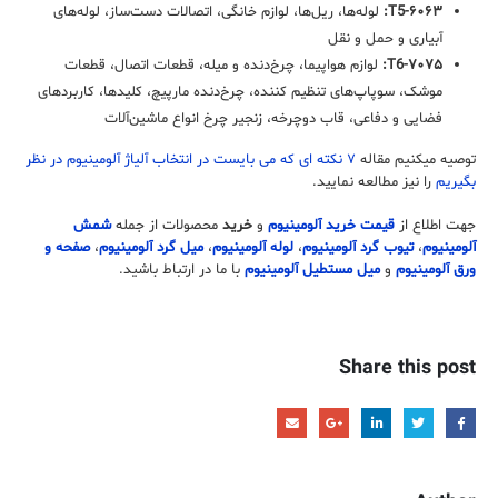
۶۰۶۳-T5:
لوله‌ها، ریل‌ها، لوازم خانگی، اتصالات دست‌ساز، لوله‌های
آبیاری و حمل و نقل
۷۰۷۵-T6:
لوازم هواپیما، چرخ‌دنده‌ و میله، قطعات اتصال، قطعات
موشک، سوپاپ‌های تنظیم کننده، چرخ‌دنده مارپیچ، کلیدها، کاربردهای
فضایی و دفاعی، قاب دوچرخه، زنجیر چرخ انواع ماشین‌آلات
توصیه میکنیم مقاله
۷ نکته ای که می بایست در انتخاب آلیاژ آلومینیوم در نظر
بگیریم
را نیز مطالعه نمایید.
جهت اطلاع از
قیمت خرید آلومینیوم
و
خرید
محصولات از جمله
شمش
آلومینیوم
،
تیوب گرد آلومینیوم
،
لوله آلومینیوم
،
میل گرد آلومینیوم
،
صفحه و
ورق آلومینیوم
و
میل مستطیل آلومینیوم
با ما در ارتباط باشید.
Share this post