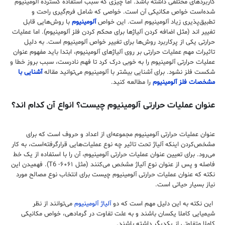
کاربرد‌های مختلفی داشته باشد. اما چیزی که سبب استفاده گسترده آلومینیوم
شده‌است خواص مکانیکی آن است. خواصی که شامل فرم‌گیری راحت و
تطبیق‌پذیری زیاد آلومینیوم است. این خواص
آلومینیوم
با روش‌هایی قابل
تغییر اند (مثل اضافه کردن آلیاژ‌ها برای محکم کردن فلز آلومینیوم). اما عملیات
حرارتی یکی از پرکاربرد روش‌ها برای تغییر خواص آلومینیوم است. به دلیل
تاثیرات مهم عملیات حرارتی بر روی آلیاژ‌های آلومینیوم، ابتدا باید مفهوم عنوان
عملیات حرارتی آلومینیوم را به خوبی درک کرد تا فهم نادرست، سبب بروز خطا و
شکست فلز نشود. برای آشنایی بیشتر با آلومینیوم می‌توانید مقاله
آشنایی با
مشخصات فلز آلومینیوم
را مطالعه کنید.
عنوان عملیات حرارتی آلومینیوم چیست؟ انواع آن کدام اند؟
عنوان عملیات حرارتی آلومینیوم مجموعه‌ای از اعداد و حروف است که برای
مشخص‌کردن اینکه آلیاژ تحت تاثیر چه نوع عملیات‌هایی قرارگرفته‌است، به کار
می‌رود. برای تعیین عنوان عملیات حرارتی آلومینیوم، آن را با استفاده از یک خط
فاصله و پس از عنوان نوع آلیاژ مشخص می‌کنند (مثل ۶۰۶۱- T6). فهمیدن این
نکته که عنوان عملیات حرارتی آلومینیوم چیست برای انتخاب نوع مصالح مورد
نیاز بسیار حیاتی است.
این نکته به این دلیل مهم است که دو
آلیاژ آلومینیوم
می‌توانند از نظر
شیمیایی کاملا یکسان باشند و به علت تفاوت در گرما‌دهی، خواص مکانیکی
کاملا متفاوتی از یکدیگر داشته باشند.