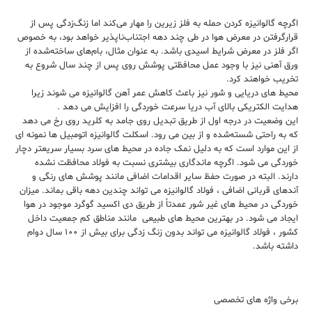
اگرچه گالوانیزه کردن حمله به فلز زیرین را مهار می‌کند اما زنگ‌زدگی پس از
قرارگرفتن در معرض هوا در طی چند دهه اجتناب‌ناپذیر خواهد بود، به خصوص
اگر فلز در معرض شرایط اسیدی باشد. به عنوان مثال، بام‌های ساخته‌شده از
ورق آهنی نیز با وجود عمل محافظتی پوشش روی پس از چند سال شروع به
تخریب خواهند کرد.
محیط های دریایی و شور نیز باعث کاهش عمر آهن گالوانیزه می شوند زیرا
هدایت الکتریکی بالای آب دریا سرعت خوردگی را افزایش می دهد .
این وضعیت در درجه اول از طریق تبدیل روی جامد به کلرید روی رخ می دهد
که به راحتی شسته‌شده و از بین می رود. اسکلت گالوانیزه اتومبیل ها نمونه ای
از این موارد است که به دلیل نمک جاده در محیط های سرد بسیار سریعتر دچار
خوردگی می شود. اگرچه ماندگاری بیشتری نسبت به فولاد محافظت نشده
دارند. البته در صورت حفظ سایر اقدامات اضافی مانند پوشش های رنگی و
آندهای قربانی اضافی ، فولاد گالوانیزه می تواند چندین دهه باقی بماند. میزان
خوردگی در محیط های غیر شور عمدتاً از طریق دی اکسید گوگرد موجود در هوا
ایجاد می شود. در بهترین محیط های طبیعی مانند مناطق کم جمعیت داخل
کشور ، فولاد گالوانیزه می تواند بدون زنگ زدگی برای بیش از ۱۰۰ سال دوام
داشته باشد.
برخی واژه های تخصصی