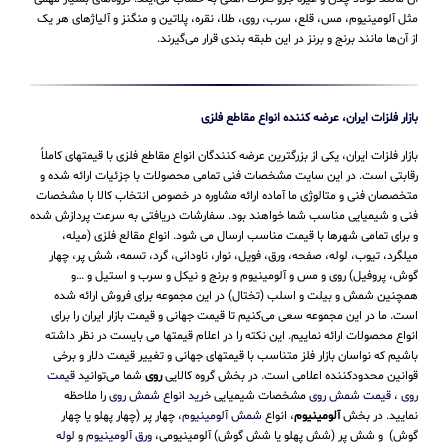
مثل آلومینیوم، مس، قلع، سرب، روی، طلا، نقره، پلاتین و منگنز و آلیاژهای هر یک
از آن‌ها مانند برنج و برنز در این طبقه‌ بندی قرار می‌‌گیرند.
بازار فلزات ایران، عرضه کننده انواع مقاطع فلزی
بازار فلزات ایران، یکی از بزرگترین عرضه کنندگان انواع مقاطع فلزی با قیمتهای کاملاً
رقابتی است. در این سایت مشخصات فنی تمامی محصولات با جزئیات ارائه شده و
متخصصان فنی و متالوژی ما آماده ارائه مشاوره در خصوص انتخاب کالا با مشخصات
فنی و شیمیایی مناسب شما خواهند بود. سفارشات دریافتی به سرعت پردازش شده
و برای تمامی شهرها با قیمت مناسب ارسال می شود. انواع مقالع فلزی (میله،
میلگرد، تیوب، لوله، صفحه، ورق، فویل، نوار، ناودانی، گرد، تسمه، شش پر، چهار
گوش، پروفیل) روی و مس و آلومینیوم و برنج و نیکل و سرب و استیل و …و
همچنین شمش و بیلت و اسلب (تختال) در این مجموعه برای فروش ارائه شده
است. ما در این مجموعه سعی می‌کنیم تا قیمت جهانی و قیمت بازار ایران را برای
انواع محصولات ارائه نماییم. این نکته را در اعلام قیمتها می بایست در نظر داشته
باشیم که نواسان بازار فلز متناسب با قیمتهای جهانی و تغییر قیمت دلار و برخی
قوانین محدودکننده اعلامی است. در بخش گروه کالایی
روی
شما می‌توانید
قیمت
روی
،
قیمت شمش روی
مشخصات شیمیایی
خرید انواع شمش روی
را ملاحظه
نمایید. در بخش
آلومینیوم
، انواع
شمش آلومینیوم
، چهار پر (چهار پهلو یا چهار
گوش) و شش پر (شش پهلو یا شش گوش) آلومینیومی،
ورق آلومینیوم
و
لوله