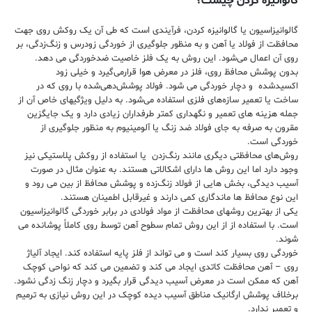
گالوانیزه کردن چیست؟
گالوانیزاسیون یا گالوانیزه کردن، فرآیندی است که طی آن یک روکش روی جهت
محافظت از فولاد یا آهن و به منظور جلوگیری از خوردگی زودرس و زنگ‌زدگی، بر
روی آن اعمال می‌شود. این روش به یک فلز خاصیت ضدخوردگی می دهد.
بدون پوشش محافظ روی، فلز در معرض هوا قرار‌می‌گیرد و خیلی زود
اکسیدشده و دچار خوردگی می شود. فولاد پوشش‌دهی‌شده با روی که در
ساخت یا تعمیر سازه‌های فلزی استفاده می‌شود. به دلیل ویژگیهای خاص آن از
جمله هزینه های تعمیر و نگهداری کمتر طرفداران زیادی دارد و یک جایگزین
مقرون به صرفه به جای فولاد ضد زنگ یا آلومینیوم به منظور جلوگیری از
خوردگی است.
روش‌های محافظتی دیگری مانند رنگ‌زدن یا استفاده از روکش پلاستیکی نیز
وجود دارد اما این روش ها دارای اشکالاتی هستند. به عنوان مثال در صورت
آسیب دیدگی، بخش هایی از فولاد زنگ‌زده و پوشش محافظ از بین می رود و
این نوع محافظ ها ماندگاری کمی دارند و غیرقابل اطمینان هستند.
یكی از بهترین روشهای محافظت از مواد فولادی در برابر خوردگی گالوانیزاسیون
است. با استفاده از از این روش تمام سطوح آهن توسط روی کاملاً پوشانده می
شوند.
خوردگی روی بسیار کند است و می تواند از فلز پایه استفاده کند. ایجاد آلیاژ
روی – آهن محافظت کاتدی ایجاد می کند و تضمین می کند که نواحی کوچک
آهن که ممکن است در معرض آسیب دیدگی قرار بگیرد و دچار زنگ زدگی نشود.
برخلاف پوشش ارگانیک مناطق آسیب دیده کوچک در این روش نیازی به ترمیم
و تعمیر ندارد.