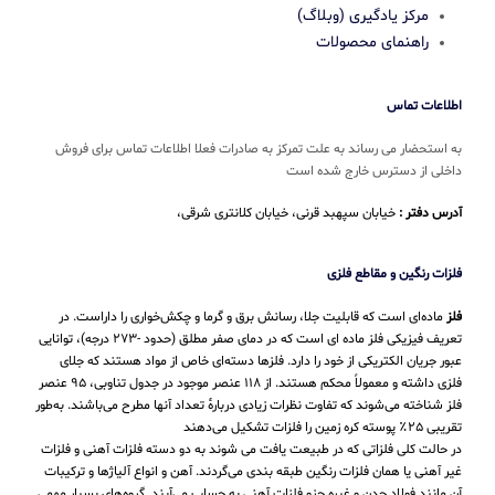
مرکز یادگیری (وبلاگ)
راهنمای محصولات
اطلاعات تماس
به استحضار می رساند به علت تمرکز به صادرات فعلا اطلاعات تماس برای فروش
داخلی از دسترس خارج شده است
آدرس دفتر :
خیابان سپهبد قرنی، خیابان کلانتری شرقی،
فلزات رنگین و مقاطع فلزی
فلز
ماده‌ای است که قابلیت جلا، رسانش برق و گرما و چکش‌خواری را داراست. در
تعریف فیزیکی فلز ماده ای است که در دمای صفر مطلق (حدود -۲۷۳ درجه)، توانایی
عبور جریان الکتریکی از خود را دارد. فلزها دسته‌ای خاص از مواد هستند که جلای
فلزی داشته و معمولاً محکم هستند. از ۱۱۸ عنصر موجود در جدول تناوبی، ۹۵ عنصر
فلز شناخته می‌شوند که تفاوت نظرات زیادی دربارهٔ تعداد آنها مطرح می‌باشند. به‌طور
تقریبی ۲۵٪ پوسته کره زمین را فلزات تشکیل می‌دهند
در حالت کلی فلزاتی که در طبیعت یافت می شوند به دو دسته فلزات آهنی و فلزات
غیر آهنی یا همان فلزات رنگین طبقه بندی می‌گردند. آهن و انواع آلیاژها و ترکیبات
آن مانند فولاد چدن و غیره جزو فلزات آهنی به حساب می‌‌آیند. گروه‌های بسیار مهمی