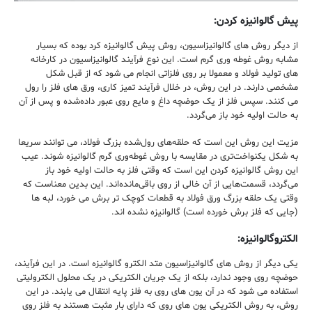
پیش گالوانیزه کردن:
از دیگر روش‌ های گالوانیزاسیون، روش پیش گالوانیزه کرد بوده که بسیار
مشابه روش غوطه‌ وری گرم است. این نوع فرآیند گالوانیزاسیون در کارخانه‌
های تولید فولاد و معمولا بر روی فلزاتی انجام می ‌شود که از قبل شکل
مشخصی دارند. در این روش، در خلال فرآیند تمیز کاری، ورق ‌های فلز را رول
می‌ کنند. سپس فلز از یک حوضچه داغ و مایع روی عبور داده‌شده و پس ‌از آن
به حالت اولیه خود باز می‌گردد.
مزیت این روش این است که حلقه‌‌های رول‌شده بزرگ فولاد، می ‌توانند سریعا
به شکل یکنواخت‌‌تری در مقایسه با روش غوطه‌وری گرم گالوانیزه شوند. عیب
این روش گالوانیزه کردن این است که وقتی فلز به حالت اولیه خود باز
می‌گردد، قسمت‌‌هایی از آن خالی از روی باقی‌‌مانده‌اند. این بدین معناست که
وقتی یک حلقه بزرگ ورق فولاد به قطعات کوچک‌ تر برش می ‌خورد، لبه ‌ها
(جایی که فلز برش خورده است) گالوانیزه نشده‌ اند.
الکتروگالوانیزه:
یکی دیگر از روش‌ های گالوانیزاسیون متد الکترو گالوانیزه است. در این فرآیند،
حوضچه روی وجود ندارد، بلکه از یک جریان الکتریکی در یک محلول الکترولیتی
استفاده می ‌شود که در آن یون ‌های روی به فلز پایه انتقال می‌ یابند. در این
روش، به روش الکتریکی یون ‌های روی که دارای بار مثبت هستند به فلز روی