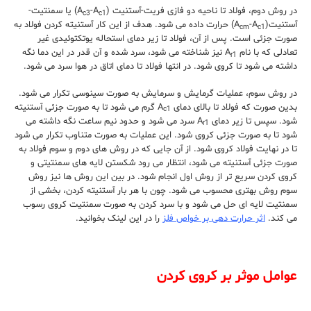
در روش دوم، فولاد تا ناحیه دو فازی فریت-آستنیت (A
-A
) یا سمنتیت-
c3
c1
آستنیت(A
-A
) حرارت داده می شود. هدف از این کار آستنیته کردن فولاد به
cm
c1
صورت جزئی است. پس از آن، فولاد تا زیر دمای استحاله یوتکتوئیدی غیر
تعادلی که با نام A
نیز شناخته می شود، سرد شده و آن قدر در این دما نگه
r1
داشته می شود تا کروی شود. در انتها فولاد تا دمای اتاق در هوا سرد می شود.
در روش سوم، عملیات گرمایش و سرمایش به صورت سینوسی تکرار می شود.
بدین صورت که فولاد تا بالای دمای A
گرم می شود تا به صورت جزئی آستنیته
c1
شود. سپس تا زیر دمای A
سرد می شود و حدود نیم ساعت نگه داشته می
r1
شود تا به صورت جزئی کروی شود. این عملیات به صورت متناوب تکرار می شود
تا در نهایت فولاد کروی شود. از آن جایی که در روش های دوم و سوم فولاد به
صورت جزئی آستنیته می شود، انتظار می رود شکستن لایه های سمنتیتی و
کروی کردن سریع تر از روش اول انجام شود. در بین این روش ها نیز روش
سوم روش بهتری محسوب می شود. چون با هر بار آستنیته کردن، بخشی از
سمنتیت لایه ای حل می شود و با سرد کردن به صورت سمنتیت کروی رسوب
می کند.
اثر حرارت دهی بر خواص فلز
را در این لینک بخوانید.
عوامل موثر بر کروی کردن