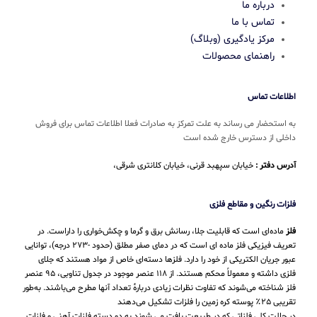
درباره ما
تماس با ما
مرکز یادگیری (وبلاگ)
راهنمای محصولات
اطلاعات تماس
به استحضار می رساند به علت تمرکز به صادرات فعلا اطلاعات تماس برای فروش
داخلی از دسترس خارج شده است
آدرس دفتر :
خیابان سپهبد قرنی، خیابان کلانتری شرقی،
فلزات رنگین و مقاطع فلزی
فلز
ماده‌ای است که قابلیت جلا، رسانش برق و گرما و چکش‌خواری را داراست. در
تعریف فیزیکی فلز ماده ای است که در دمای صفر مطلق (حدود -۲۷۳ درجه)، توانایی
عبور جریان الکتریکی از خود را دارد. فلزها دسته‌ای خاص از مواد هستند که جلای
فلزی داشته و معمولاً محکم هستند. از ۱۱۸ عنصر موجود در جدول تناوبی، ۹۵ عنصر
فلز شناخته می‌شوند که تفاوت نظرات زیادی دربارهٔ تعداد آنها مطرح می‌باشند. به‌طور
تقریبی ۲۵٪ پوسته کره زمین را فلزات تشکیل می‌دهند
در حالت کلی فلزاتی که در طبیعت یافت می شوند به دو دسته فلزات آهنی و فلزات