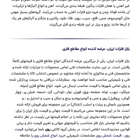
غیر آهنی یا همان فلزات رنگین طبقه بندی می‌گردند. آهن و انواع آلیاژها و ترکیبات
آن مانند فولاد چدن و غیره جزو فلزات آهنی به حساب می‌‌آیند. گروه‌های بسیار مهمی
مثل آلومینیوم، مس، قلع، سرب، روی، طلا، نقره، پلاتین و منگنز و آلیاژهای هر یک
از آن‌ها مانند برنج و برنز در این طبقه‌ بندی قرار می‌‌گیرند.
بازار فلزات ایران، عرضه کننده انواع مقاطع فلزی
بازار فلزات ایران، یکی از بزرگترین عرضه کنندگان انواع مقاطع فلزی با قیمتهای کاملاً
رقابتی است. در این سایت مشخصات فنی تمامی محصولات با جزئیات ارائه شده و
متخصصان فنی و متالوژی ما آماده ارائه مشاوره در خصوص انتخاب کالا با مشخصات
فنی و شیمیایی مناسب شما خواهند بود. سفارشات دریافتی به سرعت پردازش شده
و برای تمامی شهرها با قیمت مناسب ارسال می شود. انواع مقالع فلزی (میله،
میلگرد، تیوب، لوله، صفحه، ورق، فویل، نوار، ناودانی، گرد، تسمه، شش پر، چهار
گوش، پروفیل) روی و مس و آلومینیوم و برنج و نیکل و سرب و استیل و …و
همچنین شمش و بیلت و اسلب (تختال) در این مجموعه برای فروش ارائه شده
است. ما در این مجموعه سعی می‌کنیم تا قیمت جهانی و قیمت بازار ایران را برای
انواع محصولات ارائه نماییم. این نکته را در اعلام قیمتها می بایست در نظر داشته
باشیم که نواسان بازار فلز متناسب با قیمتهای جهانی و تغییر قیمت دلار و برخی
قوانین محدودکننده اعلامی است. در بخش گروه کالایی
روی
شما می‌توانید
قیمت
روی
،
قیمت شمش روی
مشخصات شیمیایی
خرید انواع شمش روی
را ملاحظه