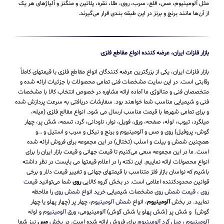
مثل آلومینیوم، مس، قلع، سرب، روی، طلا، نقره، پلاتین و منگنز و آلیاژهای هر یک
از آن‌ها مانند برنج و برنز در این طبقه‌ بندی قرار می‌‌گیرند.
بازار فلزات ایران، عرضه کننده انواع مقاطع فلزی
بازار فلزات ایران، یکی از بزرگترین عرضه کنندگان انواع مقاطع فلزی با قیمتهای کاملاً
رقابتی است. در این سایت مشخصات فنی تمامی محصولات با جزئیات ارائه شده و
متخصصان فنی و متالوژی ما آماده ارائه مشاوره در خصوص انتخاب کالا با مشخصات
فنی و شیمیایی مناسب شما خواهند بود. سفارشات دریافتی به سرعت پردازش شده
و برای تمامی شهرها با قیمت مناسب ارسال می شود. انواع مقالع فلزی (میله،
میلگرد، تیوب، لوله، صفحه، ورق، فویل، نوار، ناودانی، گرد، تسمه، شش پر، چهار
گوش، پروفیل) روی و مس و آلومینیوم و برنج و نیکل و سرب و استیل و …و
همچنین شمش و بیلت و اسلب (تختال) در این مجموعه برای فروش ارائه شده
است. ما در این مجموعه سعی می‌کنیم تا قیمت جهانی و قیمت بازار ایران را برای
انواع محصولات ارائه نماییم. این نکته را در اعلام قیمتها می بایست در نظر داشته
باشیم که نواسان بازار فلز متناسب با قیمتهای جهانی و تغییر قیمت دلار و برخی
قوانین محدودکننده اعلامی است. در بخش گروه کالایی
روی
شما می‌توانید
قیمت
روی
،
قیمت شمش روی
مشخصات شیمیایی
خرید انواع شمش روی
را ملاحظه
نمایید. در بخش
آلومینیوم
، انواع
شمش آلومینیوم
، چهار پر (چهار پهلو یا چهار
گوش) و شش پر (شش پهلو یا شش گوش) آلومینیومی،
ورق آلومینیوم
و
لوله
آلومینیوم
،
میل گرد آلومینیوم
یرای فروش ارائه شده است. در بخش
مس
نیز شما