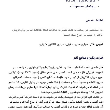
مرکز یادگیری (وبلاگ)
راهنمای محصولات
اطلاعات تماس
به استحضار می رساند به علت تمرکز به صادرات فعلا اطلاعات تماس برای فروش
داخلی از دسترس خارج شده است
آدرس دفتر :
خیابان سپهبد قرنی، خیابان کلانتری شرقی،
فلزات رنگین و مقاطع فلزی
فلز
ماده‌ای است که قابلیت جلا، رسانش برق و گرما و چکش‌خواری را داراست. در
تعریف فیزیکی فلز ماده ای است که در دمای صفر مطلق (حدود -۲۷۳ درجه)، توانایی
عبور جریان الکتریکی از خود را دارد. فلزها دسته‌ای خاص از مواد هستند که جلای
فلزی داشته و معمولاً محکم هستند. از ۱۱۸ عنصر موجود در جدول تناوبی، ۹۵ عنصر
فلز شناخته می‌شوند که تفاوت نظرات زیادی دربارهٔ تعداد آنها مطرح می‌باشند. به‌طور
تقریبی ۲۵٪ پوسته کره زمین را فلزات تشکیل می‌دهند
در حالت کلی فلزاتی که در طبیعت یافت می شوند به دو دسته فلزات آهنی و فلزات
غیر آهنی یا همان فلزات رنگین طبقه بندی می‌گردند. آهن و انواع آلیاژها و ترکیبات
آن مانند فولاد چدن و غیره جزو فلزات آهنی به حساب می‌‌آیند. گروه‌های بسیار مهمی