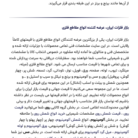
از آن‌ها مانند برنج و برنز در این طبقه‌ بندی قرار می‌‌گیرند.
بازار فلزات ایران، عرضه کننده انواع مقاطع فلزی
بازار فلزات ایران، یکی از بزرگترین عرضه کنندگان انواع مقاطع فلزی با قیمتهای کاملاً
رقابتی است. در این سایت مشخصات فنی تمامی محصولات با جزئیات ارائه شده و
متخصصان فنی و متالوژی ما آماده ارائه مشاوره در خصوص انتخاب کالا با مشخصات
فنی و شیمیایی مناسب شما خواهند بود. سفارشات دریافتی به سرعت پردازش شده
و برای تمامی شهرها با قیمت مناسب ارسال می شود. انواع مقالع فلزی (میله،
میلگرد، تیوب، لوله، صفحه، ورق، فویل، نوار، ناودانی، گرد، تسمه، شش پر، چهار
گوش، پروفیل) روی و مس و آلومینیوم و برنج و نیکل و سرب و استیل و …و
همچنین شمش و بیلت و اسلب (تختال) در این مجموعه برای فروش ارائه شده
است. ما در این مجموعه سعی می‌کنیم تا قیمت جهانی و قیمت بازار ایران را برای
انواع محصولات ارائه نماییم. این نکته را در اعلام قیمتها می بایست در نظر داشته
باشیم که نواسان بازار فلز متناسب با قیمتهای جهانی و تغییر قیمت دلار و برخی
قوانین محدودکننده اعلامی است. در بخش گروه کالایی
روی
شما می‌توانید
قیمت
روی
،
قیمت شمش روی
مشخصات شیمیایی
خرید انواع شمش روی
را ملاحظه
نمایید. در بخش
آلومینیوم
، انواع
شمش آلومینیوم
، چهار پر (چهار پهلو یا چهار
گوش) و شش پر (شش پهلو یا شش گوش) آلومینیومی،
ورق آلومینیوم
و
لوله
آلومینیوم
،
میل گرد آلومینیوم
یرای فروش ارائه شده است. در بخش
مس
نیز شما