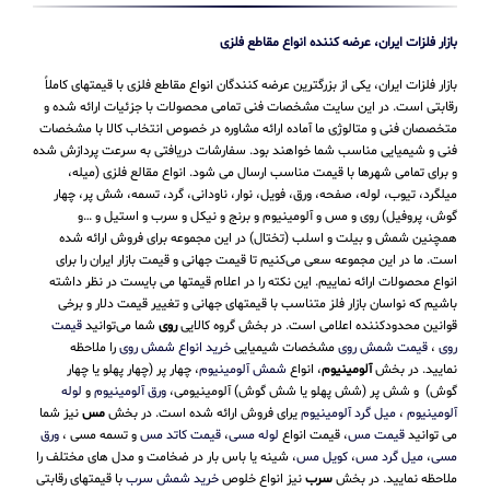
بازار فلزات ایران، عرضه کننده انواع مقاطع فلزی
بازار فلزات ایران، یکی از بزرگترین عرضه کنندگان انواع مقاطع فلزی با قیمتهای کاملاً
رقابتی است. در این سایت مشخصات فنی تمامی محصولات با جزئیات ارائه شده و
متخصصان فنی و متالوژی ما آماده ارائه مشاوره در خصوص انتخاب کالا با مشخصات
فنی و شیمیایی مناسب شما خواهند بود. سفارشات دریافتی به سرعت پردازش شده
و برای تمامی شهرها با قیمت مناسب ارسال می شود. انواع مقالع فلزی (میله،
میلگرد، تیوب، لوله، صفحه، ورق، فویل، نوار، ناودانی، گرد، تسمه، شش پر، چهار
گوش، پروفیل) روی و مس و آلومینیوم و برنج و نیکل و سرب و استیل و …و
همچنین شمش و بیلت و اسلب (تختال) در این مجموعه برای فروش ارائه شده
است. ما در این مجموعه سعی می‌کنیم تا قیمت جهانی و قیمت بازار ایران را برای
انواع محصولات ارائه نماییم. این نکته را در اعلام قیمتها می بایست در نظر داشته
باشیم که نواسان بازار فلز متناسب با قیمتهای جهانی و تغییر قیمت دلار و برخی
قوانین محدودکننده اعلامی است. در بخش گروه کالایی
روی
شما می‌توانید
قیمت
روی
،
قیمت شمش روی
مشخصات شیمیایی
خرید انواع شمش روی
را ملاحظه
نمایید. در بخش
آلومینیوم
، انواع
شمش آلومینیوم
، چهار پر (چهار پهلو یا چهار
گوش) و شش پر (شش پهلو یا شش گوش) آلومینیومی،
ورق آلومینیوم
و
لوله
آلومینیوم
،
میل گرد آلومینیوم
یرای فروش ارائه شده است. در بخش
مس
نیز شما
می توانید
قیمت مس
، قیمت انواع
لوله مسی
،
قیمت کاتد مس
و تسمه مسی ،
ورق
مسی
،
میل گرد مس
،
کویل مس
، شینه یا باس بار در ضخامت و مدل های مختلف را
ملاحظه نمایید. در بخش
سرب
نیز انواع خلوص
خرید شمش سرب
با قیمتهای رقابتی