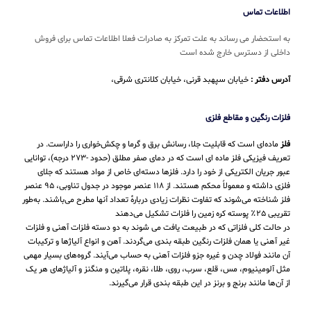
اطلاعات تماس
به استحضار می رساند به علت تمرکز به صادرات فعلا اطلاعات تماس برای فروش
داخلی از دسترس خارج شده است
آدرس دفتر :
خیابان سپهبد قرنی، خیابان کلانتری شرقی،
فلزات رنگین و مقاطع فلزی
فلز
ماده‌ای است که قابلیت جلا، رسانش برق و گرما و چکش‌خواری را داراست. در
تعریف فیزیکی فلز ماده ای است که در دمای صفر مطلق (حدود -۲۷۳ درجه)، توانایی
عبور جریان الکتریکی از خود را دارد. فلزها دسته‌ای خاص از مواد هستند که جلای
فلزی داشته و معمولاً محکم هستند. از ۱۱۸ عنصر موجود در جدول تناوبی، ۹۵ عنصر
فلز شناخته می‌شوند که تفاوت نظرات زیادی دربارهٔ تعداد آنها مطرح می‌باشند. به‌طور
تقریبی ۲۵٪ پوسته کره زمین را فلزات تشکیل می‌دهند
در حالت کلی فلزاتی که در طبیعت یافت می شوند به دو دسته فلزات آهنی و فلزات
غیر آهنی یا همان فلزات رنگین طبقه بندی می‌گردند. آهن و انواع آلیاژها و ترکیبات
آن مانند فولاد چدن و غیره جزو فلزات آهنی به حساب می‌‌آیند. گروه‌های بسیار مهمی
مثل آلومینیوم، مس، قلع، سرب، روی، طلا، نقره، پلاتین و منگنز و آلیاژهای هر یک
از آن‌ها مانند برنج و برنز در این طبقه‌ بندی قرار می‌‌گیرند.