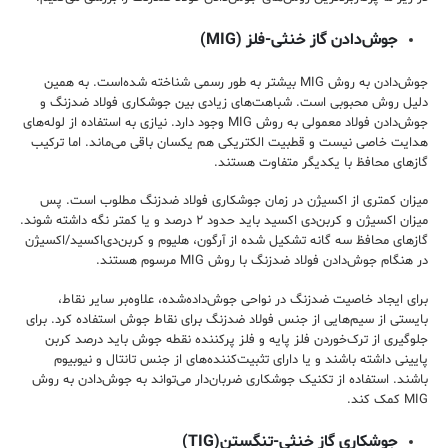
جوش‌دادن گاز خنثی-فلز (MIG)
جوش‌دادن به روش MIG بیشتر به طور رسمی شناخته شده‌است‌. به همین
دلیل روش محبوبی است. شباهت‌های زیادی بین جوشکاری فولاد ضدزنگ و
جوش‌دادن فولاد معمولی به روش MIG وجود دارد. نیازی به استفاده از لوله‌های
هدایت خاصی نیست و قطبیت الکتریکی هم یکسان باقی می‌ماند. اما ترکیب
گاز‌های محافظ با یکدیگر متفاوت هستند.
میزان کمتری از اکسیژن در زمان جوشکاری فولاد ضدزنگ مطلوب است. پس
میزان اکسیژن و کربن‌دی اکسید باید حدود ۲ درصد و یا کمتر نگه‌ داشته شوند.
گاز‌های محافظ سه گانه تشکیل شده از آرگون، هلیوم و کربن‌دی‌اکسید/اکسیژن
در هنگام جوش‌دادن فولاد ضدزنگ با روش MIG مرسوم هستند.
برای ایجاد خاصیت ضد‌زنگ در نواحی جوش‌داده‌شده، علاوه‌بر سایر نقاط،
بایستی از سیم‌هایی از جنس فولاد ضدزنگ برای نقاط جوش استفاده کرد. برای
جلوگیری از ترک‌خوردن فلز پایه و فلز پرکننده نقطه جوش باید درصد کربن
پایینی داشته باشند و یا دارای تثبیت‌کننده‌های از جنس تانتال و نیوبیوم
باشند. استفاده از تکنیک جوشکاری ضربان‌دار می‌تواند به جوش‌دادن به روش
MIG کمک کند.
جوشکاری گاز خنثی-تنگستن(TIG)