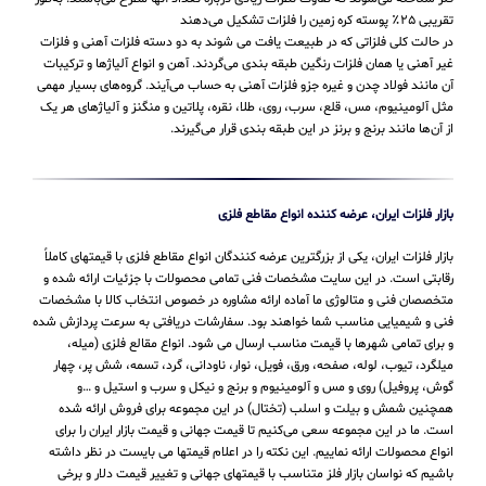
تقریبی ۲۵٪ پوسته کره زمین را فلزات تشکیل می‌دهند
در حالت کلی فلزاتی که در طبیعت یافت می شوند به دو دسته فلزات آهنی و فلزات
غیر آهنی یا همان فلزات رنگین طبقه بندی می‌گردند. آهن و انواع آلیاژها و ترکیبات
آن مانند فولاد چدن و غیره جزو فلزات آهنی به حساب می‌‌آیند. گروه‌های بسیار مهمی
مثل آلومینیوم، مس، قلع، سرب، روی، طلا، نقره، پلاتین و منگنز و آلیاژهای هر یک
از آن‌ها مانند برنج و برنز در این طبقه‌ بندی قرار می‌‌گیرند.
بازار فلزات ایران، عرضه کننده انواع مقاطع فلزی
بازار فلزات ایران، یکی از بزرگترین عرضه کنندگان انواع مقاطع فلزی با قیمتهای کاملاً
رقابتی است. در این سایت مشخصات فنی تمامی محصولات با جزئیات ارائه شده و
متخصصان فنی و متالوژی ما آماده ارائه مشاوره در خصوص انتخاب کالا با مشخصات
فنی و شیمیایی مناسب شما خواهند بود. سفارشات دریافتی به سرعت پردازش شده
و برای تمامی شهرها با قیمت مناسب ارسال می شود. انواع مقالع فلزی (میله،
میلگرد، تیوب، لوله، صفحه، ورق، فویل، نوار، ناودانی، گرد، تسمه، شش پر، چهار
گوش، پروفیل) روی و مس و آلومینیوم و برنج و نیکل و سرب و استیل و …و
همچنین شمش و بیلت و اسلب (تختال) در این مجموعه برای فروش ارائه شده
است. ما در این مجموعه سعی می‌کنیم تا قیمت جهانی و قیمت بازار ایران را برای
انواع محصولات ارائه نماییم. این نکته را در اعلام قیمتها می بایست در نظر داشته
باشیم که نواسان بازار فلز متناسب با قیمتهای جهانی و تغییر قیمت دلار و برخی