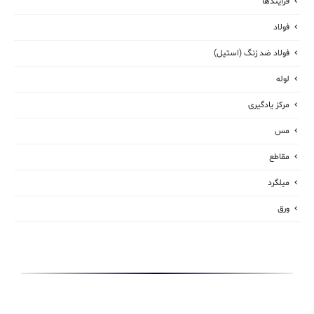
فرآیندها
فولاد
فولاد ضد زنگ (استیل)
لوله
مرکز یادگیری
مس
مقاطع
میلگرد
ورق