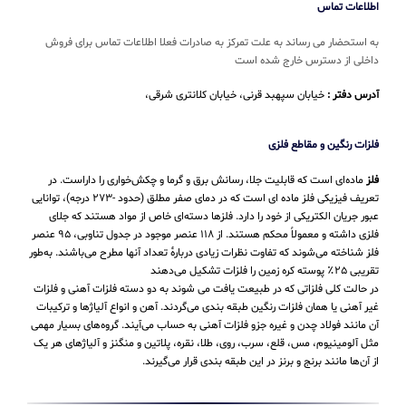
اطلاعات تماس
به استحضار می رساند به علت تمرکز به صادرات فعلا اطلاعات تماس برای فروش
داخلی از دسترس خارج شده است
آدرس دفتر :
خیابان سپهبد قرنی، خیابان کلانتری شرقی،
فلزات رنگین و مقاطع فلزی
فلز
ماده‌ای است که قابلیت جلا، رسانش برق و گرما و چکش‌خواری را داراست. در
تعریف فیزیکی فلز ماده ای است که در دمای صفر مطلق (حدود -۲۷۳ درجه)، توانایی
عبور جریان الکتریکی از خود را دارد. فلزها دسته‌ای خاص از مواد هستند که جلای
فلزی داشته و معمولاً محکم هستند. از ۱۱۸ عنصر موجود در جدول تناوبی، ۹۵ عنصر
فلز شناخته می‌شوند که تفاوت نظرات زیادی دربارهٔ تعداد آنها مطرح می‌باشند. به‌طور
تقریبی ۲۵٪ پوسته کره زمین را فلزات تشکیل می‌دهند
در حالت کلی فلزاتی که در طبیعت یافت می شوند به دو دسته فلزات آهنی و فلزات
غیر آهنی یا همان فلزات رنگین طبقه بندی می‌گردند. آهن و انواع آلیاژها و ترکیبات
آن مانند فولاد چدن و غیره جزو فلزات آهنی به حساب می‌‌آیند. گروه‌های بسیار مهمی
مثل آلومینیوم، مس، قلع، سرب، روی، طلا، نقره، پلاتین و منگنز و آلیاژهای هر یک
از آن‌ها مانند برنج و برنز در این طبقه‌ بندی قرار می‌‌گیرند.