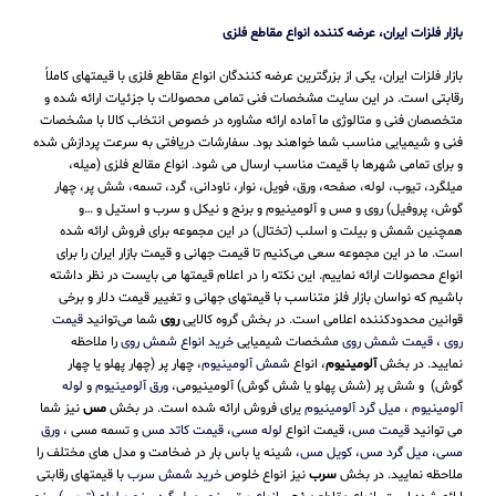
بازار فلزات ایران، عرضه کننده انواع مقاطع فلزی
بازار فلزات ایران، یکی از بزرگترین عرضه کنندگان انواع مقاطع فلزی با قیمتهای کاملاً
رقابتی است. در این سایت مشخصات فنی تمامی محصولات با جزئیات ارائه شده و
متخصصان فنی و متالوژی ما آماده ارائه مشاوره در خصوص انتخاب کالا با مشخصات
فنی و شیمیایی مناسب شما خواهند بود. سفارشات دریافتی به سرعت پردازش شده
و برای تمامی شهرها با قیمت مناسب ارسال می شود. انواع مقالع فلزی (میله،
میلگرد، تیوب، لوله، صفحه، ورق، فویل، نوار، ناودانی، گرد، تسمه، شش پر، چهار
گوش، پروفیل) روی و مس و آلومینیوم و برنج و نیکل و سرب و استیل و …و
همچنین شمش و بیلت و اسلب (تختال) در این مجموعه برای فروش ارائه شده
است. ما در این مجموعه سعی می‌کنیم تا قیمت جهانی و قیمت بازار ایران را برای
انواع محصولات ارائه نماییم. این نکته را در اعلام قیمتها می بایست در نظر داشته
باشیم که نواسان بازار فلز متناسب با قیمتهای جهانی و تغییر قیمت دلار و برخی
قوانین محدودکننده اعلامی است. در بخش گروه کالایی
روی
شما می‌توانید
قیمت
روی
،
قیمت شمش روی
مشخصات شیمیایی
خرید انواع شمش روی
را ملاحظه
نمایید. در بخش
آلومینیوم
، انواع
شمش آلومینیوم
، چهار پر (چهار پهلو یا چهار
گوش) و شش پر (شش پهلو یا شش گوش) آلومینیومی،
ورق آلومینیوم
و
لوله
آلومینیوم
،
میل گرد آلومینیوم
یرای فروش ارائه شده است. در بخش
مس
نیز شما
می توانید
قیمت مس
، قیمت انواع
لوله مسی
،
قیمت کاتد مس
و تسمه مسی ،
ورق
مسی
،
میل گرد مس
،
کویل مس
، شینه یا باس بار در ضخامت و مدل های مختلف را
ملاحظه نمایید. در بخش
سرب
نیز انواع خلوص
خرید شمش سرب
با قیمتهای رقابتی