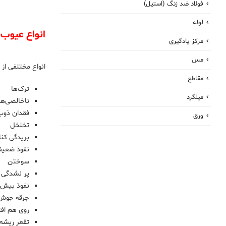
فولاد ضد زنگ (استیل)
لوله
انواع عیوب
مرکز یادگیری
مس
انواع مختلفی از عیوب جوش وجود
مقاطع
ترک‌ها
میلگرد
ناخالصی‌ها
فقدان ذوب
ورق
تخلخل
بریدگی کنا
نفوذ ضعی
سوختن
پر نشدگی
نفوذ بیش 
جرقه جوش
روی هم افت
تقعر ریشه