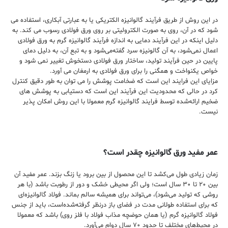
در این روش از طریق فرآیند گالوانیزه الکتریکی یا به عبارتی آبکاری، استفاده می
شود که در آن، روی به صورت الکترولیتی بر روی ورق فولادی رسوب می کند. به
دلیل اینکه در این فرآیند دمایی به اندازه فرآیند گالوانیزه گرم به ورق فولادی
اعمال نمی‌شود، به آن گالونیزه سرد گفته‌می‌شود و به تبع آن، به دلیل دمای
پایین در حین فرآیند تولید، ساختار ورق فولادی دستخوش تغییر نمی شود و
خواص یکنواخت و همگنی را برای ورق فولادی به ارمغان می آورد.
مزایای این فرایند این است که ضخامت پوشش را می توان به طور دقیق کنترل
کرد در حالی که محدودیت این فرآیند این است که دستیابی به پوشش های
ضخیم ارائه‌شده توسط فرایند گالوانیزه گرم معمولا با این روش امکان پذیر
نیست.
عمر مفید ورق گالوانیزه چقدر است؟
زمان زیادی طول می‌کشد تا این محصول از بین برود یا زنگ بزند. عمر مفید آن
بین ۲۰ تا ۳۰ سال است؛ ولی اگر محیطی خشک و دور از رطوبت باشد (با هر
روشی که تولید می‌شود)، می‌تواند برای همیشه سالم بماند. فولاد گالوانیزه‌ای
که برای استفاده طولانی مدت در فضای باز درنظر گرفته‌شده‌است، باید از جنس
فولاد گالوانیزه گرم (یا همان حوضچه مذاب فولاد با فلز روی) باشد که معمولا
در محیط‌های مختلف تا حدود ۷۰ سال دوام می‌آورد.