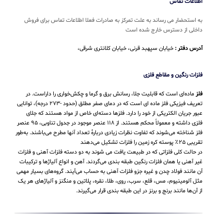
اطلاعات تماس
به استحضار می رساند به علت تمرکز به صادرات فعلا اطلاعات تماس برای فروش
داخلی از دسترس خارج شده است
آدرس دفتر :
خیابان سپهبد قرنی، خیابان کلانتری شرقی،
فلزات رنگین و مقاطع فلزی
فلز
ماده‌ای است که قابلیت جلا، رسانش برق و گرما و چکش‌خواری را داراست. در
تعریف فیزیکی فلز ماده ای است که در دمای صفر مطلق (حدود -۲۷۳ درجه)، توانایی
عبور جریان الکتریکی از خود را دارد. فلزها دسته‌ای خاص از مواد هستند که جلای
فلزی داشته و معمولاً محکم هستند. از ۱۱۸ عنصر موجود در جدول تناوبی، ۹۵ عنصر
فلز شناخته می‌شوند که تفاوت نظرات زیادی دربارهٔ تعداد آنها مطرح می‌باشند. به‌طور
تقریبی ۲۵٪ پوسته کره زمین را فلزات تشکیل می‌دهند
در حالت کلی فلزاتی که در طبیعت یافت می شوند به دو دسته فلزات آهنی و فلزات
غیر آهنی یا همان فلزات رنگین طبقه بندی می‌گردند. آهن و انواع آلیاژها و ترکیبات
آن مانند فولاد چدن و غیره جزو فلزات آهنی به حساب می‌‌آیند. گروه‌های بسیار مهمی
مثل آلومینیوم، مس، قلع، سرب، روی، طلا، نقره، پلاتین و منگنز و آلیاژهای هر یک
از آن‌ها مانند برنج و برنز در این طبقه‌ بندی قرار می‌‌گیرند.