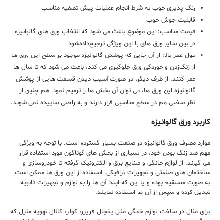
رنگ پذیری خوب به شرط انجام عملیات پیش تصفیه مناسب
قابلیت جوش خوب
قیمت مناسب: این موضوع باعث می شود که انتخاب ورق های گالوانیزه
در بین سایر ورق های با این ویژگی ترجیح‌داده‌شود
طول عمر بالا: از آن جایی که پوشش گالوانیزه موجود بر سطح این ورق ها
از زنگ‌زدن و خوردگی ورق جلوگیری می کند، باعث می شود که تا سال ها
عمر کنند. از طرف دیگر، در صورت آسیب دیدن قسمت هایی از پوشش
گالوانیزه این ورق ها، می توان آن بخش ها را ترمیم نمود. هم چنین از
نظر سختی هم در سطح مناسبی قرار دارند و به راحتی ساییده نمی شوند.
کاربرد ورق گالوانیزه
موارد مصرف ورق گالوانیزه در صنعت بسیار گسترده است. با توجه به ویژگی
مهم ضد زنگ بودن خود، در بسیاری از بخش های گوناگون مورد استفاده قرار
می گیرند. از لوازم خانگی و صنایع برق و الکترونیک گرفته تا خودروسازی و
ساختمان های صنعتی و تجهیزات ترافیکی. استفاده از این ورق ها ممکن است
به صورت مستقیم بوده و یا این که ابتدا آن ها را به لوازم و تجهیزات ثانویه
تبدیل کرده و سپس از آن ها استفاده نمایند.
برای مثال در ساخت لوازم خانگی مثل یخچال فریزر، کولر، کانال تهویه منزل که