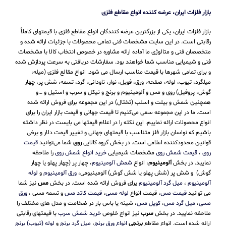
بازار فلزات ایران، عرضه کننده انواع مقاطع فلزی
بازار فلزات ایران، یکی از بزرگترین عرضه کنندگان انواع مقاطع فلزی با قیمتهای کاملاً
رقابتی است. در این سایت مشخصات فنی تمامی محصولات با جزئیات ارائه شده و
متخصصان فنی و متالوژی ما آماده ارائه مشاوره در خصوص انتخاب کالا با مشخصات
فنی و شیمیایی مناسب شما خواهند بود. سفارشات دریافتی به سرعت پردازش شده
و برای تمامی شهرها با قیمت مناسب ارسال می شود. انواع مقالع فلزی (میله،
میلگرد، تیوب، لوله، صفحه، ورق، فویل، نوار، ناودانی، گرد، تسمه، شش پر، چهار
گوش، پروفیل) روی و مس و آلومینیوم و برنج و نیکل و سرب و استیل و …و
همچنین شمش و بیلت و اسلب (تختال) در این مجموعه برای فروش ارائه شده
است. ما در این مجموعه سعی می‌کنیم تا قیمت جهانی و قیمت بازار ایران را برای
انواع محصولات ارائه نماییم. این نکته را در اعلام قیمتها می بایست در نظر داشته
باشیم که نواسان بازار فلز متناسب با قیمتهای جهانی و تغییر قیمت دلار و برخی
قوانین محدودکننده اعلامی است. در بخش گروه کالایی
روی
شما می‌توانید
قیمت
روی
،
قیمت شمش روی
مشخصات شیمیایی
خرید انواع شمش روی
را ملاحظه
نمایید. در بخش
آلومینیوم
، انواع
شمش آلومینیوم
، چهار پر (چهار پهلو یا چهار
گوش) و شش پر (شش پهلو یا شش گوش) آلومینیومی،
ورق آلومینیوم
و
لوله
آلومینیوم
،
میل گرد آلومینیوم
یرای فروش ارائه شده است. در بخش
مس
نیز شما
می توانید
قیمت مس
، قیمت انواع
لوله مسی
،
قیمت کاتد مس
و تسمه مسی ،
ورق
مسی
،
میل گرد مس
،
کویل مس
، شینه یا باس بار در ضخامت و مدل های مختلف را
ملاحظه نمایید. در بخش
سرب
نیز انواع خلوص
خرید شمش سرب
با قیمتهای رقابتی
ارائه شده است. انواع مقاطع
برنجی
انواع ورق برنج
،
میل گرد برنج
و
لوله (تیوب) برنج